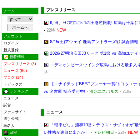
プレスリリース
チーム
町田、FC東京に5-1の圧巻逆転劇! 広島は千葉に
-
22時
NEW
アカウント
8/15(土)アウェイ 鹿島アントラーズ戦 試合情報
ログイン
新規登録
2026/27明治安田J3リーグ 第1節 vs 高知ユ
新着情報
プレスリリース (3)
エディオンピースウイング広島における最多入
ニュース (60)
時
ブログ (14)
【ユナイテッドBESTプレーヤー賞(トヨタユナイテッ
トピックス
ランキング
vs 名古屋 採点受付中!
-
清水エスパルス
-
21時
ニュース
試合
ファンサイト
ニュース
選手公式
「軽率だな」浦和10番マテウス・サヴィオが“最
著名人
い性格が裏目に出たか」
-
テレビ朝日
-
22時
NEW
日程
予定