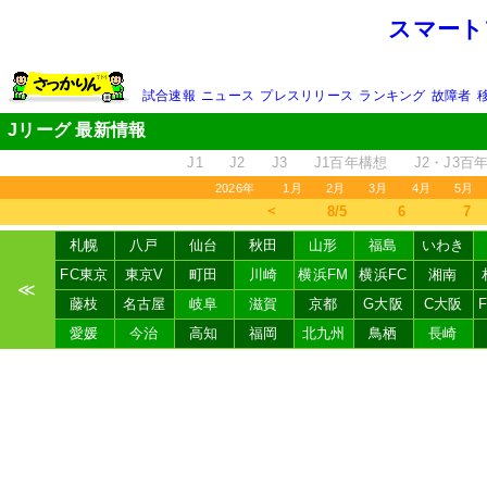
スマート
試合速報
ニュース
プレスリリース
ランキング
故障者
Jリーグ 最新情報
J1
J2
J3
J1百年構想
J2・J3百
2026年
1月
2月
3月
4月
5月
＜
8/5
6
7
札幌
八戸
仙台
秋田
山形
福島
いわき
FC東京
東京V
町田
川崎
横浜FM
横浜FC
湘南
≪
藤枝
名古屋
岐阜
滋賀
京都
G大阪
C大阪
愛媛
今治
高知
福岡
北九州
鳥栖
長崎