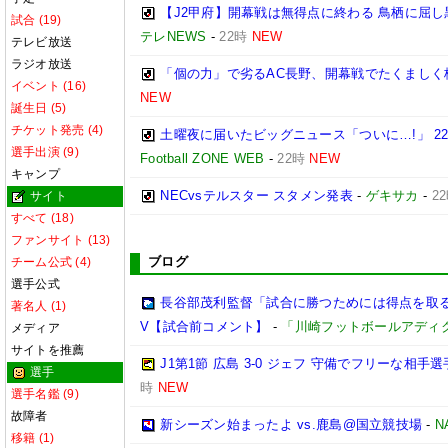
【J2甲府】開幕戦は無得点に終わる 鳥栖に屈し
試合 (19)
テレNEWS
-
22時
NEW
テレビ放送
ラジオ放送
「個の力」で劣るAC長野、開幕戦でたくましく
イベント (16)
NEW
誕生日 (5)
チケット発売 (4)
土曜夜に届いたビッグニュース「ついに…!」 2
選手出演 (9)
Football ZONE WEB
-
22時
NEW
キャンプ
NECvsテルスター スタメン発表
-
ゲキサカ
-
2
サイト
すべて (18)
ファンサイト (13)
ブログ
チーム公式 (4)
選手公式
長谷部茂利監督「試合に勝つためには得点を取る。
著名人 (1)
V【試合前コメント】
-
「川崎フットボールアディ
メディア
サイトを推薦
J1第1節 広島 3-0 ジェフ 守備でフリーな相
選手
時
NEW
選手名鑑 (9)
故障者
新シーズン始まったよ vs.鹿島@国立競技場
-
N
移籍 (1)