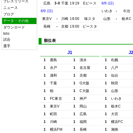
プレスリリース
広島
3-0
千葉
19:19
Eピース
8/9 (日)
ニュース
8/9 (日)
いわき
-
今治
ブログ
東京V
-
川崎
18:00
味スタ
山形
-
栃木C
データ・その他
長崎
-
京都
19:00
ピースタ
ダウンロード
toto
試合
順位表
選手
J1
J
1
鹿島
1
清水
1
札幌
1
水戸
1
名古屋
1
八戸
1
浦和
1
京都
1
仙台
1
千葉
1
G大阪
1
秋田
1
柏
1
C大阪
1
山形
1
FC東京
1
神戸
1
いわき
1
東京V
1
岡山
1
栃木C
1
町田
1
広島
1
大宮
1
川崎
1
福岡
1
横浜FC
1
横浜FM
1
長崎
1
湘南