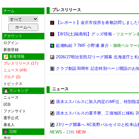
プレスリリース
チーム
【レポート】金沢市役所を表敬訪問しました
【8/15(土)福島戦】グッズ情報
-
ツエーゲン
アカウント
ログイン
起湘転結 ? 7MF 小野瀬 康介
-
湘南ベルマー
新規登録
新着情報
2026/27明治安田J2リーグ開幕 北海道庁
プレスリリース (17)
クラブ創設30周年 記念特別ページ開設のお
ニュース (49)
ブログ (2)
トピックス
ニュース
ランキング
ニュース
清水エスパルスに加入内定のMF辻、特別指
試合
ファンサイト
清水エスパルスの選手寮、三保地区に移転 20
選手公式
J3リーグ開幕へ AC長野パルセイロと松本山
著名人
日程
NEWS
-
21時
NEW
予定