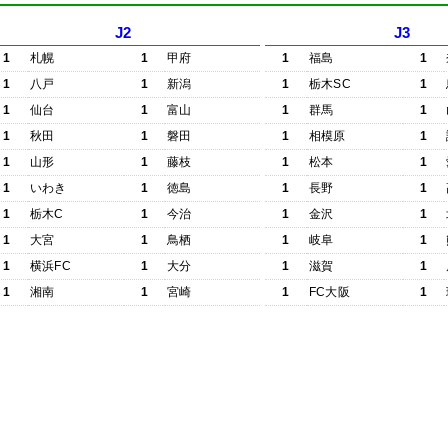
J2
J3
1
札幌
1
甲府
1
福島
1
1
八戸
1
新潟
1
栃木SC
1
1
仙台
1
富山
1
群馬
1
1
秋田
1
磐田
1
相模原
1
1
山形
1
藤枝
1
松本
1
1
いわき
1
徳島
1
長野
1
1
栃木C
1
今治
1
金沢
1
1
大宮
1
鳥栖
1
岐阜
1
1
横浜FC
1
大分
1
滋賀
1
1
湘南
1
宮崎
1
FC大阪
1