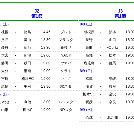
J2
J3
第1節
第1節
8 (土)
8/8 (土)
札幌
-
徳島
14:45
プレド
相模原
-
熊本
18:0
八戸
-
富山
18:30
プラスタ
長野
-
山口
18:0
藤枝
-
仙台
18:30
藤枝サ
鳥取
-
FC大阪
19:0
大宮
-
新潟
19:00
NACK
高知
-
松本
19:0
磐田
-
秋田
19:00
ヤマハ
鹿児島
-
群馬
19:0
大分
-
湘南
19:00
クラド
8/9 (日)
宮崎
-
横浜FC
19:00
いちご
福島
-
讃岐
18:0
鳥栖
-
甲府
19:30
駅スタ
滋賀
-
岐阜
18:3
9 (日)
栃木SC
-
金沢
19:0
いわき
-
今治
18:00
ハワスタ
愛媛
-
奈良
19:0
山形
-
栃木C
19:00
NDスタ
9/9 (水)
琉球
-
北九州
19:0