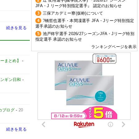
2
辻 友翔選手(國學院大學) 『2026/27 シーズン
JFA・J リーグ特別指定選手』 認定のお知らせ
3
三保アカデミー寮(仮称)について
4
?橋哲也選手・本間凜選手 JFA・Jリーグ特別指定
選手承認のお知らせ
続きを見る
5
池戸柊宇選手 2026/27シーズンJFA・Jリーグ特別
指定選手 承認のお知らせ
ランキングページを表示
サッカーまとめ】
-
ペンギン日和
-
カブログ
-
20
続きを見る