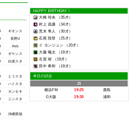
HAPPY BIRTHDAY !
大崎 玲央
（35才）
村上 昌謙
（34才）
0
ギオンス
荒木 隼人
（30才）
石尾 陸登
（25才）
0
長野U
イ ヨンジュン
（20才）
0
Axis
大藤 颯太
（19才）
0
ギケンス
古賀 竣
（19才）
0
白波スタ
田中 希和
（19才）
本日の試合
0
とうスタ
J1
0
ハトスタ
横浜FM
19:25
鹿島
0
カンセキ
G大阪
19:30
浦和
0
ニンスタ
0
沖縄県陸