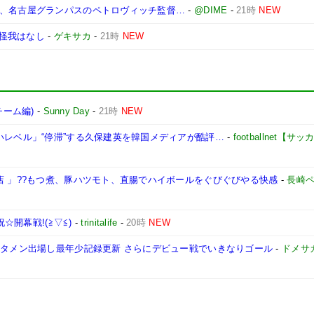
将、名古屋グランパスのペトロヴィッチ監督…
-
@DIME
-
21時
NEW
怪我はなし
-
ゲキサカ
-
21時
NEW
チーム編)
-
Sunny Day
-
21時
NEW
いレベル」“停滞”する久保建英を韓国メディアが酷評…
-
footballnet【
店 」??もつ煮、豚ハツモト、直腸でハイボールをぐびぐびやる快感
-
長崎
☆開幕戦!(≧▽≦)
-
trinitalife
-
20時
NEW
スタメン出場し最年少記録更新 さらにデビュー戦でいきなりゴール
-
ドメサ