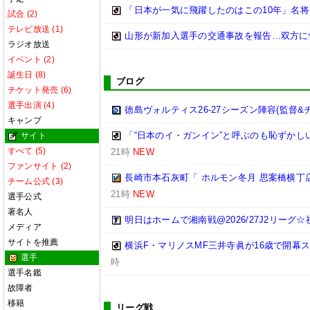
「日本が一気に飛躍したのはこの10年」名
試合 (2)
テレビ放送 (1)
山形が新加入選手の交通事故を報告…双方に
ラジオ放送
イベント (2)
誕生日 (8)
ブログ
チケット発売 (6)
選手出演 (4)
徳島ヴォルティス26-27シーズン陣容(監督&
キャンプ
「“日本のイ・ガンイン”と呼ぶのも恥ずかし
サイト
すべて (5)
21時
NEW
ファンサイト (2)
長崎市本石灰町「 ホルモン冬月 思案橋横丁
チーム公式 (3)
21時
NEW
選手公式
著名人
明日はホームで湘南戦@2026/27J2リーグ☆祝
メディア
サイトを推薦
横浜F・マリノスMF三井寺眞が16歳で開幕
選手
時
選手名鑑
故障者
移籍
リーグ戦