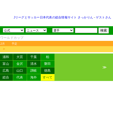
Jリーグとサッカー日本代表の総合情報サイト さっかりん
-
ゲストさん
FAワールドカップ
12月
予定
＞
浦和
大宮
千葉
柏
富山
金沢
清水
磐田
≫
広島
山口
讃岐
徳島
総合
代表
海外
すべて