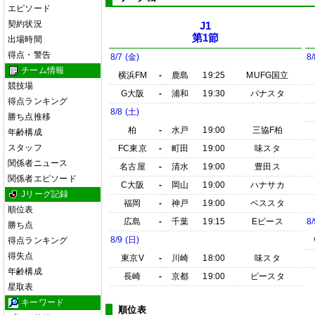
エピソード
契約状況
J1
第1節
出場時間
得点・警告
8/7 (金)
8/
チーム情報
横浜FM
-
鹿島
19:25
MUFG国立
競技場
G大阪
-
浦和
19:30
パナスタ
得点ランキング
8/8 (土)
勝ち点推移
柏
-
水戸
19:00
三協F柏
年齢構成
スタッフ
FC東京
-
町田
19:00
味スタ
関係者ニュース
名古屋
-
清水
19:00
豊田ス
関係者エピソード
C大阪
-
岡山
19:00
ハナサカ
Jリーグ記録
福岡
-
神戸
19:00
ベススタ
順位表
広島
-
千葉
19:15
Eピース
8/
勝ち点
8/9 (日)
得点ランキング
得失点
東京V
-
川崎
18:00
味スタ
年齢構成
長崎
-
京都
19:00
ピースタ
星取表
キーワード
順位表