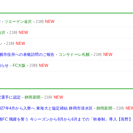
!
-
ツエーゲン金沢
-
21時
NEW
金沢
-
21時
NEW
レ
-
21時
NEW
と札幌市役所への表敬訪問のご報告
-
コンサドーレ札幌
-
21時
NEW
知らせ
-
FC大阪
-
20時
NEW
定選手に認定
-
静岡新聞
-
21時
NEW
27年4月から入寮へ 東海大と協定締結 静岡市清水区
-
静岡新聞
-
21時
NE
雅FC 飛躍を誓う 今シーズンから8月から6月までの「秋春制」導入【長野】