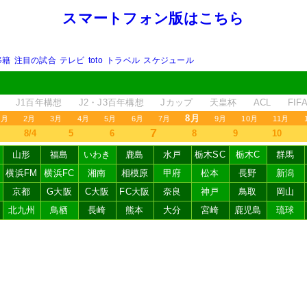
スマートフォン版はこちら
移籍
注目の試合
テレビ
toto
トラベル
スケジュール
J1百年構想
J2・J3百年構想
Jカップ
天皇杯
ACL
FI
8月
1月
2月
3月
4月
5月
6月
7月
9月
10月
11月
7
8/4
5
6
8
9
10
山形
福島
いわき
鹿島
水戸
栃木SC
栃木C
群馬
横浜FM
横浜FC
湘南
相模原
甲府
松本
長野
新潟
京都
G大阪
C大阪
FC大阪
奈良
神戸
鳥取
岡山
北九州
鳥栖
長崎
熊本
大分
宮崎
鹿児島
琉球