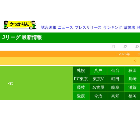
試合速報
ニュース
プレスリリース
ランキング
故障者
Jリーグ 最新情報
J1
J2
J3
2026年
＜
札幌
八戸
仙台
秋田
FC東京
東京V
町田
川崎
≪
藤枝
名古屋
岐阜
滋賀
愛媛
今治
高知
福岡