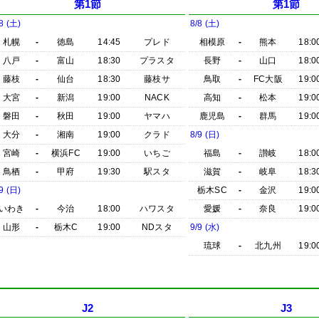
第1節
第1節
8 (土)
8/8 (土)
札幌
-
徳島
14:45
プレド
相模原
-
熊本
18:0
八戸
-
富山
18:30
プラスタ
長野
-
山口
18:0
藤枝
-
仙台
18:30
藤枝サ
鳥取
-
FC大阪
19:0
大宮
-
新潟
19:00
NACK
高知
-
松本
19:0
磐田
-
秋田
19:00
ヤマハ
鹿児島
-
群馬
19:0
大分
-
湘南
19:00
クラド
8/9 (日)
宮崎
-
横浜FC
19:00
いちご
福島
-
讃岐
18:0
鳥栖
-
甲府
19:30
駅スタ
滋賀
-
岐阜
18:3
9 (日)
栃木SC
-
金沢
19:0
いわき
-
今治
18:00
ハワスタ
愛媛
-
奈良
19:0
山形
-
栃木C
19:00
NDスタ
9/9 (水)
琉球
-
北九州
19:0
J2
J3