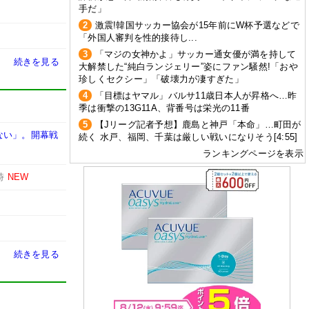
手だ」
2
激震!韓国サッカー協会が15年前にW杯予選などで
「外国人審判を性的接待し...
3
「マジの女神かよ」サッカー通女優が満を持して
続きを見る
大解禁した“純白ランジェリー”姿にファン騒然!「おや
珍しくセクシー」「破壊力が凄すぎた」
4
「目標はヤマル」バルサ11歳日本人が昇格へ…昨
季は衝撃の13G11A、背番号は栄光の11番
5
【Jリーグ記者予想】鹿島と神戸「本命」…町田が
ない」。開幕戦
続く 水戸、福岡、千葉は厳しい戦いになりそう[4:55]
ランキングページを表示
時
NEW
続きを見る