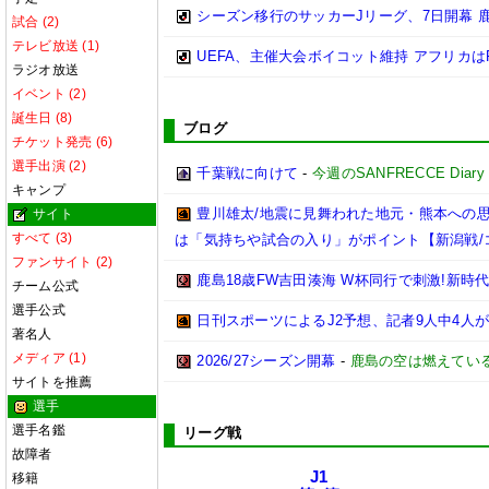
シーズン移行のサッカーJリーグ、7日開幕 
試合 (2)
テレビ放送 (1)
UEFA、主催大会ボイコット維持 アフリカはF
ラジオ放送
イベント (2)
誕生日 (8)
ブログ
チケット発売 (6)
選手出演 (2)
千葉戦に向けて
-
今週のSANFRECCE Diary
キャンプ
豊川雄太/地震に見舞われた地元・熊本への
サイト
すべて (3)
は「気持ちや試合の入り」がポイント【新潟戦/
ファンサイト (2)
鹿島18歳FW吉田湊海 W杯同行で刺激!新時
チーム公式
選手公式
日刊スポーツによるJ2予想、記者9人中4人が
著名人
メディア (1)
2026/27シーズン開幕
-
鹿島の空は燃えている
サイトを推薦
選手
選手名鑑
リーグ戦
故障者
J1
移籍