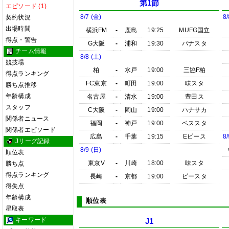
第1節
エピソード (1)
8/7 (金)
8/
契約状況
出場時間
横浜FM
-
鹿島
19:25
MUFG国立
得点・警告
G大阪
-
浦和
19:30
パナスタ
チーム情報
8/8 (土)
競技場
柏
-
水戸
19:00
三協F柏
得点ランキング
FC東京
-
町田
19:00
味スタ
勝ち点推移
年齢構成
名古屋
-
清水
19:00
豊田ス
スタッフ
C大阪
-
岡山
19:00
ハナサカ
関係者ニュース
福岡
-
神戸
19:00
ベススタ
関係者エピソード
広島
-
千葉
19:15
Eピース
8/
Jリーグ記録
8/9 (日)
順位表
東京V
-
川崎
18:00
味スタ
勝ち点
得点ランキング
長崎
-
京都
19:00
ピースタ
得失点
年齢構成
順位表
星取表
キーワード
J1