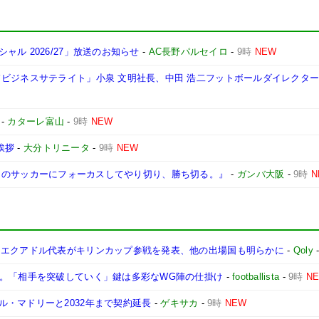
ル 2026/27」放送のお知らせ
-
AC長野パルセイロ
-
9時
NEW
ドビジネスサテライト」小泉 文明社長、中田 浩二フットボールダイレクタ
-
カターレ富山
-
9時
NEW
挨拶
-
大分トリニータ
-
9時
NEW
『自分たちのサッカーにフォーカスしてやり切り、勝ち切る。』
-
ガンバ大阪
-
9時
N
!エクアドル代表がキリンカップ参戦を発表、他の出場国も明らかに
-
Qoly
ル。「相手を突破していく」鍵は多彩なWG陣の仕掛け
-
footballista
-
9時
N
・マドリーと2032年まで契約延長
-
ゲキサカ
-
9時
NEW