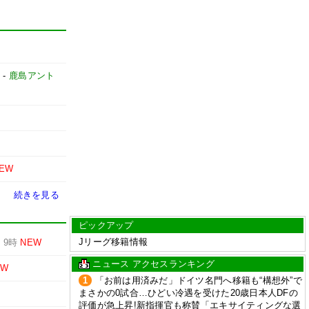
ー
-
鹿島アント
EW
続きを見る
ピックアップ
Jリーグ移籍情報
-
9時
NEW
ニュース アクセスランキング
EW
1
「お前は用済みだ」ドイツ名門へ移籍も“構想外”で
まさかの0試合…ひどい冷遇を受けた20歳日本人DFの
評価が急上昇!新指揮官も称賛「エキサイティングな選