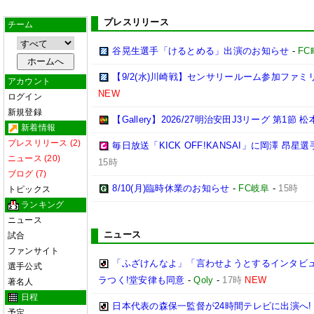
プレスリリース
チーム
谷晃生選手「けるとめる」出演のお知らせ
-
F
【9/2(水)川崎戦】センサリールーム参加ファ
アカウント
NEW
ログイン
新規登録
【Gallery】2026/27明治安田J3リーグ 第1節 
新着情報
プレスリリース (2)
毎日放送「KICK OFF!KANSAI」に岡澤 昂
ニュース (20)
15時
ブログ (7)
8/10(月)臨時休業のお知らせ
-
FC岐阜
-
15時
トピックス
ランキング
ニュース
ニュース
試合
ファンサイト
「ふざけんなよ」「言わせようとするインタビ
選手公式
ラつく!堂安律も同意
-
Qoly
-
17時
NEW
著名人
日程
日本代表の森保一監督が24時間テレビに出演へ
予定