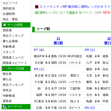
エピソード
ストークシティMF瀬古樹に浦和レッズがオフ
契約状況
議]浦和レッズについて議論するページ
-
16時
NEW
出場時間
得点・警告
チーム情報
リーグ戦
競技場
得点ランキング
J1
J2
勝ち点推移
第1節
第1
年齢構成
8/7 (金)
8/8 (土)
スタッフ
横浜FM
3-4
鹿島
19:26
MUFG国立
札幌
2-0
徳島
関係者ニュース
G大阪
4-3
浦和
19:33
パナスタ
八戸
2-0
富山
関係者エピソード
Jリーグ記録
8/8 (土)
藤枝
2-0
仙台
順位表
名古屋
0-1
清水
19:03
豊田ス
大宮
1-0
新潟
勝ち点
C大阪
2-1
岡山
19:03
ハナサカ
磐田
1-1
秋田
得点ランキング
柏
2-1
水戸
19:04
三協F柏
宮崎
0-1
横浜FC
得失点
福岡
0-1
神戸
19:04
ベススタ
大分
0-1
湘南
年齢構成
星取表
FC東京
1-5
町田
19:05
味スタ
鳥栖
2-0
甲府
キーワード
広島
3-0
千葉
19:19
Eピース
8/9 (日)