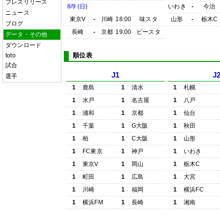
プレスリリース
8/9 (日)
いわき
-
今治
ニュース
東京V
-
川崎
18:00
味スタ
山形
-
栃木C
ブログ
長崎
-
京都
19:00
ピースタ
データ・その他
ダウンロード
順位表
toto
試合
J1
J
選手
1
鹿島
1
清水
1
札幌
1
水戸
1
名古屋
1
八戸
1
浦和
1
京都
1
仙台
1
千葉
1
G大阪
1
秋田
1
柏
1
C大阪
1
山形
1
FC東京
1
神戸
1
いわき
1
東京V
1
岡山
1
栃木C
1
町田
1
広島
1
大宮
1
川崎
1
福岡
1
横浜FC
1
横浜FM
1
長崎
1
湘南