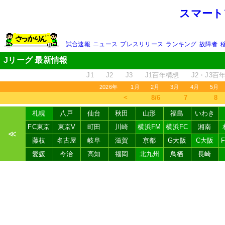
スマート
試合速報
ニュース
プレスリリース
ランキング
故障者
Jリーグ 最新情報
J1
J2
J3
J1百年構想
J2・J3百
2026年
1月
2月
3月
4月
5月
＜
8/6
7
8
札幌
八戸
仙台
秋田
山形
福島
いわき
FC東京
東京V
町田
川崎
横浜FM
横浜FC
湘南
≪
藤枝
名古屋
岐阜
滋賀
京都
G大阪
C大阪
愛媛
今治
高知
福岡
北九州
鳥栖
長崎