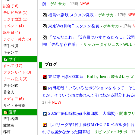
演
-
ゲキサカ
-
17時
NEW
試合 (16)
テレビ放送 (1)
福島vs讃岐 スタメン発表
-
ゲキサカ
-
17時
NE
ラジオ放送 (1)
イベント (4)
東京Vvs川崎F スタメン発表
-
ゲキサカ
-
17時
誕生日 (4)
「なんだこれ」「2点目ヤバすぎるだろ…」J2開
チケット発売 (6)
愕!「強烈な存在感」
-
サッカーダイジェストWEB
選手出演
キャンプ
サイト
ブログ
すべて (17)
ファンサイト (8)
東武東上線30000系
-
Kobby loves 埼玉&レッズ
チーム公式 (3)
選手公式
内田宅哉「いろいろなポジションをやって、そ
著名人
とか、そういうのは他の人よりはわかる部分もあるの
メディア (6)
17時
NEW
サイトを推薦
選手
2026年飯田線観光(小和田駅、大嵐駅)
-
関東ブリ
選手名鑑
【J2リーグ第1節】藤枝MYFC 2-0 ベガルタ
故障者
れでも届かなかった開幕戦
-
リビング de Jラボ
-
1
移籍