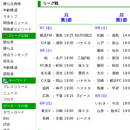
リーグ戦
勝ち点推移
年齢構成
J1
J2
スタッフ
第1節
第1節
関係者ニュース
8/7 (金)
8/8 (土)
関係者エピソード
横浜FM
-
鹿島
19:25
MUFG国立
札幌
-
徳島
14:
Jリーグ記録
順位表
G大阪
-
浦和
19:30
パナスタ
八戸
-
富山
18:
勝ち点
8/8 (土)
藤枝
-
仙台
18:
得点ランキング
柏
-
水戸
19:00
三協F柏
大宮
-
新潟
19:
得失点
FC東京
-
町田
19:00
味スタ
磐田
-
秋田
19:
年齢構成
名古屋
-
清水
19:00
豊田ス
大分
-
湘南
19:
星取表
キーワード
C大阪
-
岡山
19:00
ハナサカ
宮崎
-
横浜FC
19:
プレスリリース
福岡
-
神戸
19:00
ベススタ
鳥栖
-
甲府
19:
ニュース
広島
-
千葉
19:15
Eピース
8/9 (日)
ブログ
8/9 (日)
いわき
-
今治
18:
データ・その他
東京V
-
川崎
18:00
味スタ
山形
-
栃木C
19:
ダウンロード
toto
長崎
-
京都
19:00
ピースタ
試合