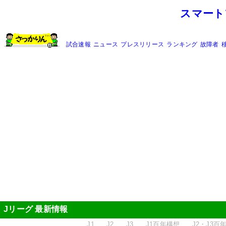
スマート
試合速報
ニュース
プレスリリース
ランキング
故障者
Jリーグ 最新情報
J1
J2
J3
J1百年構想
J2・J3百