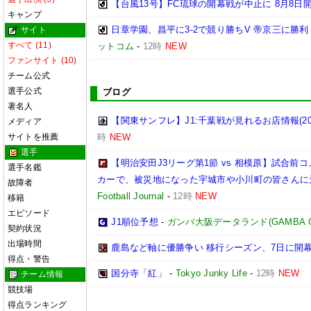
【台風13号】FC琉球の開幕戦が中止に 8月8日
キャンプ
日章学園、昌平に3-2で競り勝ちV 帝京三に勝
サイト
すべて (11)
ットコム
-
12時
NEW
ファンサイト (10)
チーム公式
選手公式
ブログ
著名人
【関東サンフレ】J1:千葉戦が見れるお店情報(2026
メディア
サイトを推薦
時
NEW
選手
【明治安田J3リーグ第1節 vs 相模原】試合
選手名鑑
カーで、被災地になった宇城市や小川町の皆さんに
故障者
Football Journal
-
12時
NEW
移籍
エピソード
J1順位予想
-
ガンバ大阪データランド(GAMBA OSAK
契約状況
出場時間
鹿島など軸に優勝争い 移行シーズン、7日に開
得点・警告
国分寺「紅」
-
Tokyo Junky Life
-
12時
NEW
チーム情報
競技場
得点ランキング