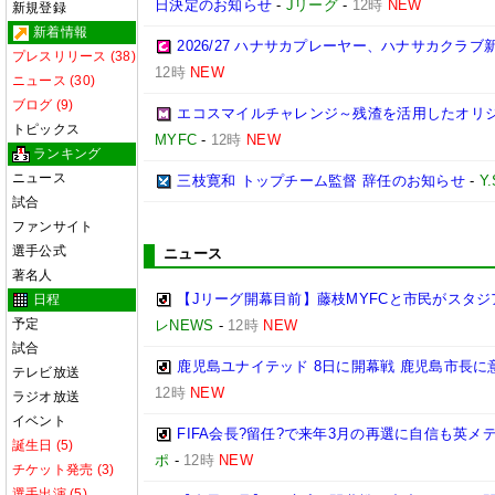
日決定のお知らせ
-
Jリーグ
-
12時
NEW
新規登録
新着情報
2026/27 ハナサカプレーヤー、ハナサカクラ
プレスリリース (38)
12時
NEW
ニュース (30)
ブログ (9)
エコスマイルチャレンジ～残渣を活用したオリ
トピックス
MYFC
-
12時
NEW
ランキング
ニュース
三枝寛和 トップチーム監督 辞任のお知らせ
-
Y
試合
ファンサイト
選手公式
ニュース
著名人
【Jリーグ開幕目前】藤枝MYFCと市民がスタジア
日程
予定
レNEWS
-
12時
NEW
試合
鹿児島ユナイテッド 8日に開幕戦 鹿児島市長に
テレビ放送
12時
NEW
ラジオ放送
イベント
FIFA会長?留任?で来年3月の再選に自信も英
誕生日 (5)
ポ
-
12時
NEW
チケット発売 (3)
選手出演 (5)