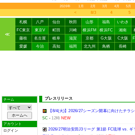
2026年
1月
2月
3月
4月
5月
＜
8/3
4
5
札幌
八戸
仙台
秋田
山形
福島
いわき
FC東京
東京V
町田
川崎
横浜FM
横浜FC
湘南
≪
藤枝
名古屋
岐阜
滋賀
京都
G大阪
C大阪
愛媛
今治
高知
福岡
北九州
鳥栖
長崎
プレスリリース
チーム
【8/4(火)】2026/27シーズン開幕に向けたチ
SC
-
12時
NEW
アカウント
2026/27明治安田J3リーグ 第1節 FC琉球 v
ログイン