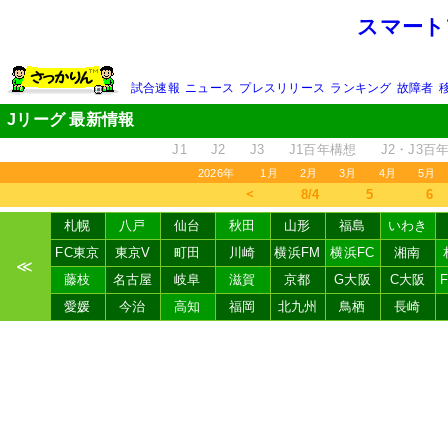
スマート
試合速報
ニュース
プレスリリース
ランキング
故障者
Jリーグ 最新情報
J1
J2
J3
J1百年構想
J2・J3百
2026年
1月
2月
3月
4月
5月
＜
8/4
5
6
札幌
八戸
仙台
秋田
山形
福島
いわき
FC東京
東京V
町田
川崎
横浜FM
横浜FC
湘南
≪
藤枝
名古屋
岐阜
滋賀
京都
G大阪
C大阪
愛媛
今治
高知
福岡
北九州
鳥栖
長崎