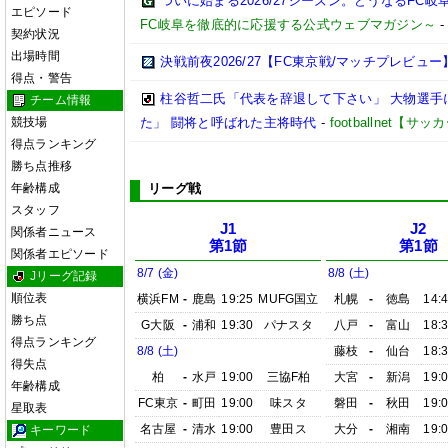
ついに始まる2026/27シーズン。どうなるFC岐阜【2
エピソード
FC岐阜を徹底的に応援する公式ウェブマガジン～
契約状況
出場時間
決戦前夜2026/27【FC東京戦/マッチプレビュー
得点・警告
柱谷哲二氏「代表を辞退して下さい」 大物選手
チーム情報
競技場
た」 闘将と呼ばれた主将時代
-
footballnet【
得点ランキング
勝ち点推移
年齢構成
リーグ戦
スタッフ
J1
J2
関係者ニュース
第1節
第1節
関係者エピソード
8/7 (金)
8/8 (土)
Jリーグ記録
順位表
横浜FM
-
鹿島
19:25
MUFG国立
札幌
-
徳島
14:
勝ち点
G大阪
-
浦和
19:30
パナスタ
八戸
-
富山
18:
得点ランキング
8/8 (土)
藤枝
-
仙台
18:
得失点
柏
-
水戸
19:00
三協F柏
大宮
-
新潟
19:
年齢構成
FC東京
-
町田
19:00
味スタ
磐田
-
秋田
19:
星取表
名古屋
-
清水
19:00
豊田ス
大分
-
湘南
19:
キーワード