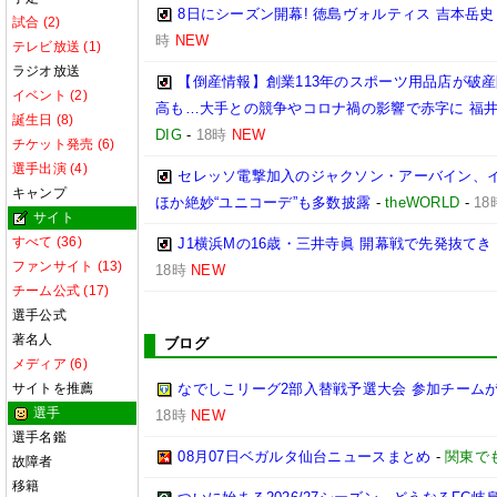
8日にシーズン開幕! 徳島ヴォルティス 吉本岳
試合 (2)
時
NEW
テレビ放送 (1)
ラジオ放送
【倒産情報】創業113年のスポーツ用品店が破産
イベント (2)
高も…大手との競争やコロナ禍の影響で赤字に 福井
誕生日 (8)
DIG
-
18時
NEW
チケット発売 (6)
選手出演 (4)
セレッソ電撃加入のジャクソン・アーバイン、イ
キャンプ
ほか絶妙“ユニコーデ”も多数披露
-
theWORLD
-
18
サイト
すべて (36)
J1横浜Mの16歳・三井寺眞 開幕戦で先発抜て
ファンサイト (13)
18時
NEW
チーム公式 (17)
選手公式
著名人
ブログ
メディア (6)
サイトを推薦
なでしこリーグ2部入替戦予選大会 参加チームが
選手
18時
NEW
選手名鑑
08月07日ベガルタ仙台ニュースまとめ
-
関東で
故障者
移籍