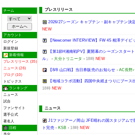
プレスリリース
チーム
2026/27シーズン キャプテン・副キャプテン
NEW
アカウント
【Newcomer INTERVIEW】FW 45 相澤デイビ
ログイン
新規登録
【第1節H湘南戦PV】夏開幕のシーズンスター
新着情報
ル」
-
大分トリニータ
-
18時
NEW
プレスリリース (35)
ニュース (26)
【8/8 山口戦】当日券販売のお知らせ
-
AC長野
ブログ (10)
【地域コラボ活動】四国中央紙まつりにブース
トピックス
ランキング
18時
NEW
ニュース
試合
ファンサイト
ニュース
選手公式
J1ファジアーノ岡山 JFE晴れの国スタジアム
著名人
ト完売
-
KSB
-
18時
NEW
日程
予定