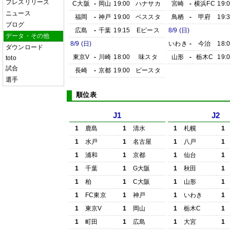
プレスリリース
C大阪
-
岡山
19:00
ハナサカ
宮崎
-
横浜FC
19:
ニュース
福岡
-
神戸
19:00
ベススタ
鳥栖
-
甲府
19:
ブログ
広島
-
千葉
19:15
Eピース
8/9 (日)
データ・その他
8/9 (日)
いわき
-
今治
18:
ダウンロード
東京V
-
川崎
18:00
味スタ
山形
-
栃木C
19:
toto
試合
長崎
-
京都
19:00
ピースタ
選手
順位表
J1
J2
1
鹿島
1
清水
1
札幌
1
1
水戸
1
名古屋
1
八戸
1
1
浦和
1
京都
1
仙台
1
1
千葉
1
G大阪
1
秋田
1
1
柏
1
C大阪
1
山形
1
1
FC東京
1
神戸
1
いわき
1
1
東京V
1
岡山
1
栃木C
1
1
町田
1
広島
1
大宮
1