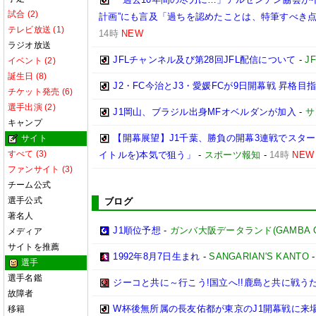
試合 (2)
計画”にも言及「過ちを認めたことは、特筆すべき
テレビ放送 (1)
14時
NEW
ラジオ放送
JFLチャンネル及び第28回JFL配信について
-
JF
イベント (2)
誕生日 (8)
J2・FC今治とJ3・愛媛FCが9日開幕戦 昇格目
チケット発売 (6)
選手出演 (2)
J1岡山、ブラジル出身MFオベルダンが加入
-
サ
キャンプ
【開幕展望】J1千葉、勝負の開幕3連戦でスター
サイト
すべて (3)
イトルを)本気で狙う」
-
スポーツ報知
-
14時
NEW
ファンサイト (3)
チーム公式
選手公式
ブログ
著名人
J1順位予想
-
ガンバ大阪データランド(GAMBA OSAK
メディア
サイトを推薦
1992年8月7日生まれ
-
SANGARIAN'S KANTO
選手
選手名鑑
ジーコと共に～行こう!国立へ!!鹿島と共に戦うため
故障者
W杯後無所属の長友佑都が東京のJ1開幕戦に来
移籍