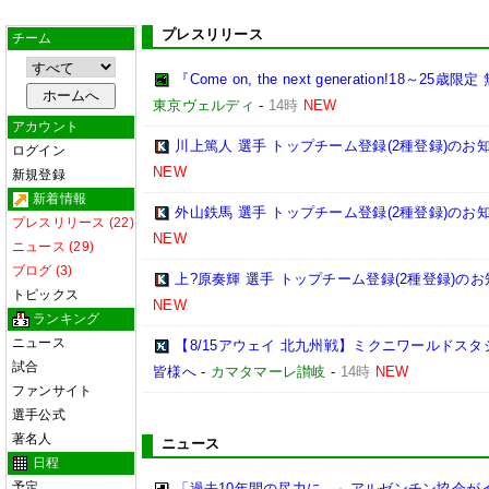
プレスリリース
チーム
『Come on, the next generation!1
東京ヴェルディ
-
14時
NEW
アカウント
川上篤人 選手 トップチーム登録(2種登録)のお
ログイン
NEW
新規登録
新着情報
外山鉄馬 選手 トップチーム登録(2種登録)のお
プレスリリース (22)
NEW
ニュース (29)
ブログ (3)
上?原奏輝 選手 トップチーム登録(2種登録)の
トピックス
NEW
ランキング
ニュース
【8/15アウェイ 北九州戦】ミクニワールドス
試合
皆様へ
-
カマタマーレ讃岐
-
14時
NEW
ファンサイト
選手公式
著名人
ニュース
日程
予定
「過去10年間の尽力に…」アルゼンチン協会が