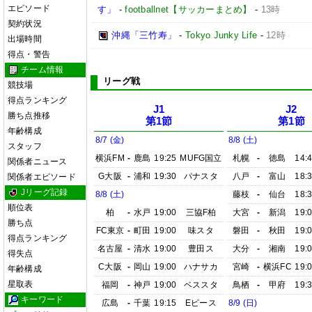
エピソード
す」
-
footballnet【サッカーまとめ】
-
13時
契約状況
沖縄「三竹寿」
-
Tokyo Junky Life
-
12時
出場時間
得点・警告
チーム情報
リーグ戦
競技場
得点ランキング
J1
J2
勝ち点推移
第1節
第1節
年齢構成
8/7 (金)
8/8 (土)
スタッフ
横浜FM
-
鹿島
19:25
MUFG国立
札幌
-
徳島
14:
関係者ニュース
G大阪
-
浦和
19:30
パナスタ
八戸
-
富山
18:
関係者エピソード
Jリーグ記録
8/8 (土)
藤枝
-
仙台
18:
順位表
柏
-
水戸
19:00
三協F柏
大宮
-
新潟
19:
勝ち点
FC東京
-
町田
19:00
味スタ
磐田
-
秋田
19:
得点ランキング
名古屋
-
清水
19:00
豊田ス
大分
-
湘南
19:
得失点
C大阪
-
岡山
19:00
ハナサカ
宮崎
-
横浜FC
19:
年齢構成
星取表
福岡
-
神戸
19:00
ベススタ
鳥栖
-
甲府
19:
キーワード
広島
-
千葉
19:15
Eピース
8/9 (日)