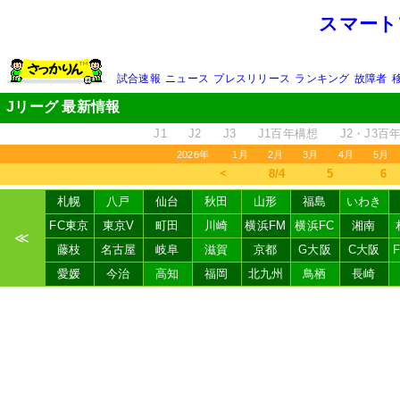
スマート
試合速報
ニュース
プレスリリース
ランキング
故障者
Jリーグ 最新情報
J1
J2
J3
J1百年構想
J2・J3百
2026年
1月
2月
3月
4月
5月
＜
8/4
5
6
札幌
八戸
仙台
秋田
山形
福島
いわき
FC東京
東京V
町田
川崎
横浜FM
横浜FC
湘南
≪
藤枝
名古屋
岐阜
滋賀
京都
G大阪
C大阪
愛媛
今治
高知
福岡
北九州
鳥栖
長崎