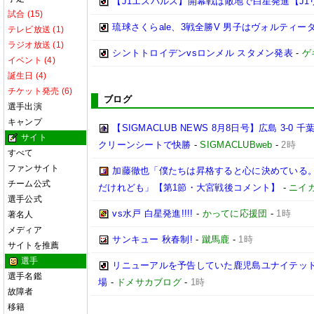
【J1エスパルス】開幕戦は敵地で白星発進【J1
試合 (15)
琉球さくらale、3戦全勝V 男子はヴォルティーダ
テレビ放送 (1)
ラジオ放送 (1)
シントトロイデンvsロンメル スタメン発表
-
ゲ
イベント (4)
誕生日 (4)
チケット発売 (6)
ブログ
選手出演
キャンプ
【SIGMACLUB NEWS 8月8日号】広島 3
サイト
クリーンシートで快勝
-
SIGMACLUBweb
-
2時
すべて
ファンサイト
加藤徹也「僕たちは昇格すると心に決めている
チーム公式
だけれども」【第1節・大宮戦後コメント】
-
ニイ
選手公式
vs水戸 白星発進!!!!
-
かってに応援団
-
1時
著名人
メディア
サンキュー 秋春制!
-
蹴馬鹿
-
1時
サイトを推薦
選手
リニューアルを予告していた鹿児島ユナイテッド
選手名鑑
場
-
ドメサカブログ
-
1時
故障者
移籍