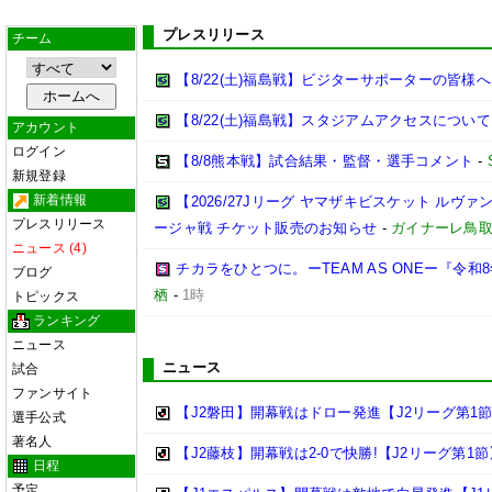
プレスリリース
チーム
【8/22(土)福島戦】ビジターサポーターの皆様へ
【8/22(土)福島戦】スタジアムアクセスについて
アカウント
ログイン
【8/8熊本戦】試合結果・監督・選手コメント
-
新規登録
新着情報
【2026/27Jリーグ ヤマザキビスケット ルヴァン
プレスリリース
ージャ戦 チケット販売のお知らせ
-
ガイナーレ鳥
ニュース (4)
チカラをひとつに。ーTEAM AS ONEー『令
ブログ
栖
-
1時
トピックス
ランキング
ニュース
ニュース
試合
ファンサイト
【J2磐田】開幕戦はドロー発進【J2リーグ第1
選手公式
著名人
【J2藤枝】開幕戦は2-0で快勝!【J2リーグ第1節
日程
予定