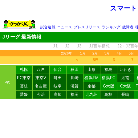
スマート
試合速報
ニュース
プレスリリース
ランキング
故障者
Jリーグ 最新情報
J1
J2
J3
J1百年構想
J2・J3百
2026年
1月
2月
3月
4月
5月
＜
8/5
6
7
札幌
八戸
仙台
秋田
山形
福島
いわき
FC東京
東京V
町田
川崎
横浜FM
横浜FC
湘南
≪
藤枝
名古屋
岐阜
滋賀
京都
G大阪
C大阪
愛媛
今治
高知
福岡
北九州
鳥栖
長崎