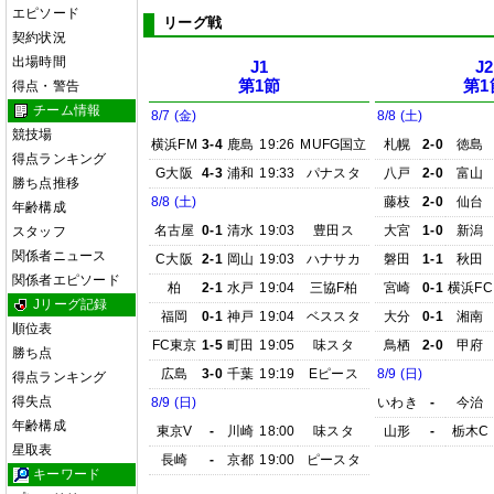
エピソード
リーグ戦
契約状況
出場時間
J1
J2
第1節
第1
得点・警告
チーム情報
8/7 (金)
8/8 (土)
競技場
横浜FM
3-4
鹿島
19:26
MUFG国立
札幌
2-0
徳島
得点ランキング
G大阪
4-3
浦和
19:33
パナスタ
八戸
2-0
富山
勝ち点推移
8/8 (土)
藤枝
2-0
仙台
年齢構成
名古屋
0-1
清水
19:03
豊田ス
大宮
1-0
新潟
スタッフ
関係者ニュース
C大阪
2-1
岡山
19:03
ハナサカ
磐田
1-1
秋田
関係者エピソード
柏
2-1
水戸
19:04
三協F柏
宮崎
0-1
横浜FC
Jリーグ記録
福岡
0-1
神戸
19:04
ベススタ
大分
0-1
湘南
順位表
FC東京
1-5
町田
19:05
味スタ
鳥栖
2-0
甲府
勝ち点
広島
3-0
千葉
19:19
Eピース
8/9 (日)
得点ランキング
得失点
8/9 (日)
いわき
-
今治
年齢構成
東京V
-
川崎
18:00
味スタ
山形
-
栃木C
星取表
長崎
-
京都
19:00
ピースタ
キーワード