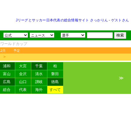
Jリーグとサッカー日本代表の総合情報サイト さっかりん
-
ゲストさん
FAワールドカップ
12月
予定
＞
浦和
大宮
千葉
柏
富山
金沢
清水
磐田
≫
広島
山口
讃岐
徳島
総合
代表
海外
すべて