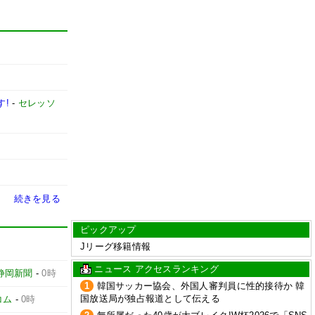
す!
-
セレッソ
続きを見る
ピックアップ
Jリーグ移籍情報
ニュース アクセスランキング
静岡新聞
-
0時
1
韓国サッカー協会、外国人審判員に性的接待か 韓
国放送局が独占報道として伝える
コム
-
0時