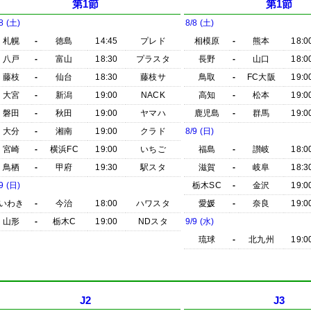
第1節
第1節
8 (土)
8/8 (土)
札幌
-
徳島
14:45
プレド
相模原
-
熊本
18:0
八戸
-
富山
18:30
プラスタ
長野
-
山口
18:0
藤枝
-
仙台
18:30
藤枝サ
鳥取
-
FC大阪
19:0
大宮
-
新潟
19:00
NACK
高知
-
松本
19:0
磐田
-
秋田
19:00
ヤマハ
鹿児島
-
群馬
19:0
大分
-
湘南
19:00
クラド
8/9 (日)
宮崎
-
横浜FC
19:00
いちご
福島
-
讃岐
18:0
鳥栖
-
甲府
19:30
駅スタ
滋賀
-
岐阜
18:3
9 (日)
栃木SC
-
金沢
19:0
いわき
-
今治
18:00
ハワスタ
愛媛
-
奈良
19:0
山形
-
栃木C
19:00
NDスタ
9/9 (水)
琉球
-
北九州
19:0
J2
J3