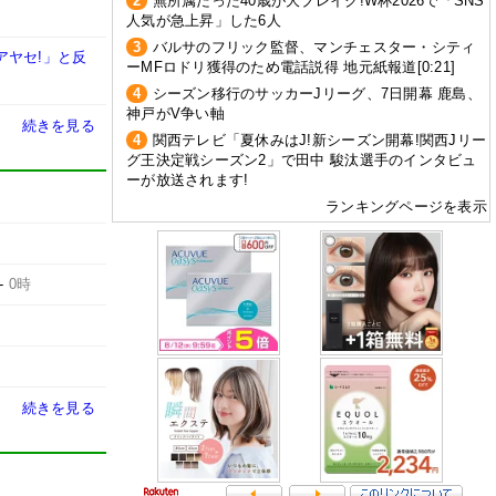
2
無所属だった40歳が大ブレイク!W杯2026で「SNS
人気が急上昇」した6人
3
バルサのフリック監督、マンチェスター・シティ
アヤセ!」と反
ーMFロドリ獲得のため電話説得 地元紙報道[0:21]
4
シーズン移行のサッカーJリーグ、7日開幕 鹿島、
神戸がV争い軸
続きを見る
4
関西テレビ「夏休みはJ!新シーズン開幕!関西Jリー
グ王決定戦シーズン2」で田中 駿汰選手のインタビュ
ーが放送されます!
ランキングページを表示
-
0時
続きを見る