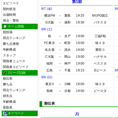
第1節
エピソード
8/7 (金)
8/
契約状況
出場時間
横浜FM
-
鹿島
19:25
MUFG国立
得点・警告
G大阪
-
浦和
19:30
パナスタ
チーム情報
8/8 (土)
競技場
柏
-
水戸
19:00
三協F柏
得点ランキング
FC東京
-
町田
19:00
味スタ
勝ち点推移
年齢構成
名古屋
-
清水
19:00
豊田ス
スタッフ
C大阪
-
岡山
19:00
ハナサカ
関係者ニュース
福岡
-
神戸
19:00
ベススタ
関係者エピソード
広島
-
千葉
19:15
Eピース
8/
Jリーグ記録
8/9 (日)
順位表
東京V
-
川崎
18:00
味スタ
勝ち点
得点ランキング
長崎
-
京都
19:00
ピースタ
得失点
年齢構成
順位表
星取表
キーワード
J1