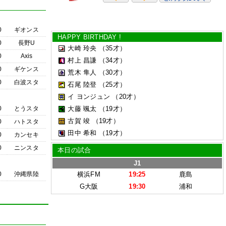
0
ギオンス
HAPPY BIRTHDAY !
0
長野U
大崎 玲央
（35才）
0
Axis
村上 昌謙
（34才）
0
ギケンス
荒木 隼人
（30才）
0
白波スタ
石尾 陸登
（25才）
イ ヨンジュン
（20才）
0
とうスタ
大藤 颯太
（19才）
古賀 竣
（19才）
0
ハトスタ
田中 希和
（19才）
0
カンセキ
0
ニンスタ
本日の試合
J1
0
沖縄県陸
横浜FM
19:25
鹿島
G大阪
19:30
浦和