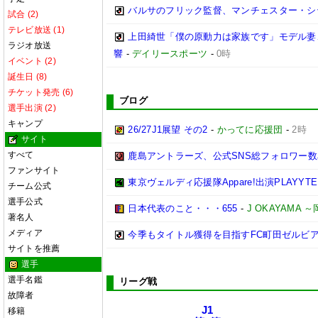
バルサのフリック監督、マンチェスター・シティ
試合 (2)
テレビ放送 (1)
上田綺世「僕の原動力は家族です」モデル妻
ラジオ放送
響
-
デイリースポーツ
-
0時
イベント (2)
誕生日 (8)
チケット発売 (6)
ブログ
選手出演 (2)
キャンプ
26/27J1展望 その2
-
かってに応援団
-
2時
サイト
すべて
鹿島アントラーズ、公式SNS総フォロワー数
ファンサイト
東京ヴェルディ応援隊Appare!出演PLAYYTE P
チーム公式
選手公式
日本代表のこと・・・655
-
J OKAYAMA
著名人
メディア
今季もタイトル獲得を目指すFC町田ゼルビ
サイトを推薦
選手
選手名鑑
リーグ戦
故障者
J1
移籍