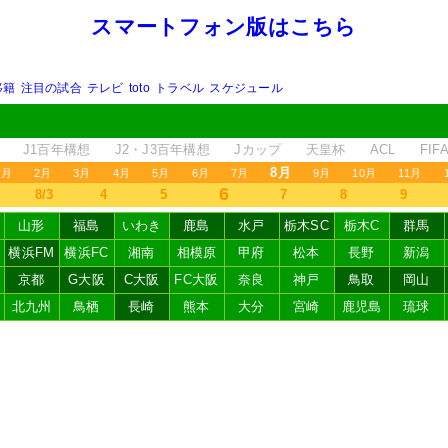
スマートフォン版はこちら
移籍
注目の試合
テレビ
toto
トラベル
スケジュール
J1百年構想
J2・J3百年構想
Jカップ
天皇杯
ACL
FI
8月
1月
2月
3月
4月
5月
6月
7月
9月
10月
11月
6
8/3
4
5
7
8
9
山形
福島
いわき
鹿島
水戸
栃木SC
栃木C
群馬
横浜FM
横浜FC
湘南
相模原
甲府
松本
長野
新潟
京都
G大阪
C大阪
FC大阪
奈良
神戸
鳥取
岡山
北九州
鳥栖
長崎
熊本
大分
宮崎
鹿児島
琉球