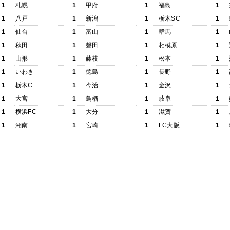
1
札幌
1
甲府
1
福島
1
1
八戸
1
新潟
1
栃木SC
1
1
仙台
1
富山
1
群馬
1
1
秋田
1
磐田
1
相模原
1
1
山形
1
藤枝
1
松本
1
1
いわき
1
徳島
1
長野
1
1
栃木C
1
今治
1
金沢
1
1
大宮
1
鳥栖
1
岐阜
1
1
横浜FC
1
大分
1
滋賀
1
1
湘南
1
宮崎
1
FC大阪
1