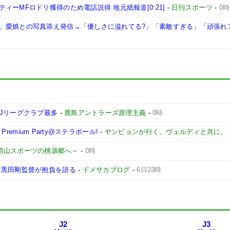
ーMFロドリ獲得のため電話説得 地元紙報道[0:21]
-
日刊スポーツ
-
0時
、愛娘との写真添え発信→「優しさに溢れてる?」「素敵すぎる」「頑張れ
Jリーグクラブ最多
-
鹿島アントラーズ原理主義
-
0時
remium Party@ステラボール!
-
ヤンピョンが行く。ヴェルディと共に。
 ～岡山スポーツの桃源郷へ～
-
0時
ア黒田剛監督が抱負を語る
-
ドメサカブログ
-
6日23時
J2
J3