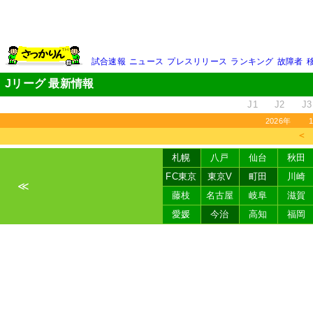
試合速報
ニュース
プレスリリース
ランキング
故障者
Jリーグ 最新情報
J1
J2
J3
2026年
＜
札幌
八戸
仙台
秋田
FC東京
東京V
町田
川崎
≪
藤枝
名古屋
岐阜
滋賀
愛媛
今治
高知
福岡