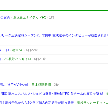
施のご案内
-
鹿児島ユナイテッドFC
-
1時
西Jリーグ王決定戦シーズン2」で田中 駿汰選手のインタビューが放送されま
タート!
-
栃木SC
-
6日22時
報
-
AC長野パルセイロ
-
6日21時
鹿島、神戸がV争い軸
-
日本経済新聞
-
2時
開幕 清水エスパルス×ジュビロ磐田×藤枝MYFC 各チームの展望を語る!
-
生! 高校年代からもJクラブ加入内定選手が続々発表
-
高校サッカードット