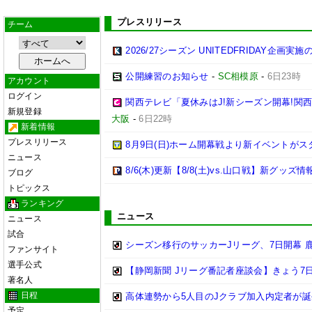
プレスリリース
チーム
2026/27シーズン UNITEDFRIDAY企画実
公開練習のお知らせ
-
SC相模原
-
6日23時
アカウント
ログイン
関西テレビ「夏休みはJ!新シーズン開幕!関
新規登録
大阪
-
6日22時
新着情報
プレスリリース
8月9日(日)ホーム開幕戦より新イベントがス
ニュース
8/6(木)更新【8/8(土)vs.山口戦】新グッズ情
ブログ
トピックス
ランキング
ニュース
ニュース
試合
シーズン移行のサッカーJリーグ、7日開幕 
ファンサイト
選手公式
【静岡新聞 Jリーグ番記者座談会】きょう7日
著名人
日程
高体連勢から5人目のJクラブ加入内定者が誕
予定