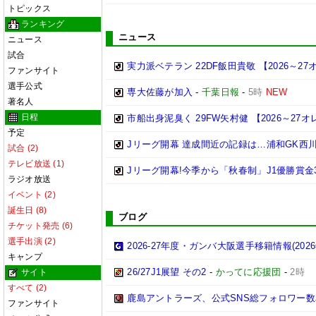
トピックス
ランキング
ニュース
ニュース
試合
実力派ベテラン 22DF飯田貴敬 【2026～
ファンサイト
選手公式
専大佐藤が加入
-
千葉日報
-
5時
NEW
著名人
日程
市船出身泥臭く 29FW矢村健 【2026～2
予定
Jリーグ開幕 達成間近の記録は…浦和GK西川
試合 (2)
テレビ放送 (1)
Jリーグ開幕!今季から「秋春制」J1優勝賞金3億円 
ラジオ放送
イベント (2)
誕生日 (8)
ブログ
チケット発売 (6)
選手出演 (2)
2026-27年度・ガンバ大阪選手移籍情報(202
キャンプ
26/27J1展望 その2
-
かってに応援団
-
2時
サイト
すべて (2)
鹿島アントラーズ、公式SNS総フォロワー数
ファンサイト