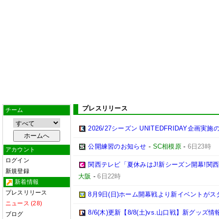
プレスリリース
チーム
2026/27シーズン UNITEDFRIDAY企画実
公開練習のお知らせ
-
SC相模原
-
6日23時
アカウント
ログイン
関西テレビ「夏休みはJ!新シーズン開幕!関
新規登録
大阪
-
6日22時
新着情報
プレスリリース
8月9日(日)ホーム開幕戦より新イベントがス
ニュース (28)
8/6(木)更新【8/8(土)vs.山口戦】新グッズ情
ブログ