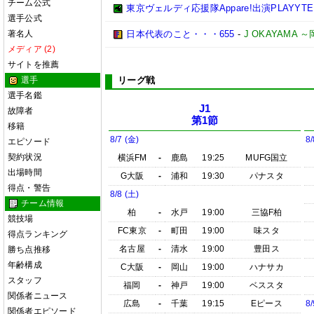
チーム公式
東京ヴェルディ応援隊Appare!出演PLAYYTE P
選手公式
著名人
日本代表のこと・・・655
-
J OKAYAMA
メディア (2)
サイトを推薦
選手
リーグ戦
選手名鑑
J1
故障者
第1節
移籍
8/7 (金)
8/
エピソード
契約状況
横浜FM
-
鹿島
19:25
MUFG国立
出場時間
G大阪
-
浦和
19:30
パナスタ
得点・警告
8/8 (土)
チーム情報
柏
-
水戸
19:00
三協F柏
競技場
FC東京
-
町田
19:00
味スタ
得点ランキング
名古屋
-
清水
19:00
豊田ス
勝ち点推移
年齢構成
C大阪
-
岡山
19:00
ハナサカ
スタッフ
福岡
-
神戸
19:00
ベススタ
関係者ニュース
広島
-
千葉
19:15
Eピース
8/
関係者エピソード