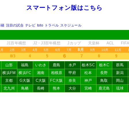
スマートフォン版はこちら
移籍
注目の試合
テレビ
toto
トラベル
スケジュール
J1百年構想
J2・J3百年構想
Jカップ
天皇杯
ACL
FI
8月
1月
2月
3月
4月
5月
6月
7月
9月
10月
11月
6
8/3
4
5
7
8
9
山形
福島
いわき
鹿島
水戸
栃木SC
栃木C
群馬
横浜FM
横浜FC
湘南
相模原
甲府
松本
長野
新潟
京都
G大阪
C大阪
FC大阪
奈良
神戸
鳥取
岡山
北九州
鳥栖
長崎
熊本
大分
宮崎
鹿児島
琉球