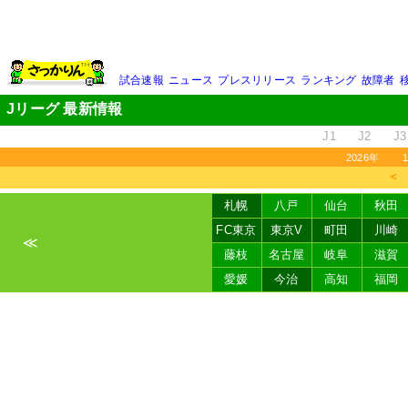
試合速報
ニュース
プレスリリース
ランキング
故障者
Jリーグ 最新情報
J1
J2
J3
2026年
＜
札幌
八戸
仙台
秋田
FC東京
東京V
町田
川崎
≪
藤枝
名古屋
岐阜
滋賀
愛媛
今治
高知
福岡