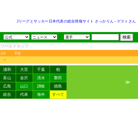
Jリーグとサッカー日本代表の総合情報サイト さっかりん
-
ゲストさん
FAワールドカップ
12月
予定
＞
浦和
大宮
千葉
柏
富山
金沢
清水
磐田
≫
広島
山口
讃岐
徳島
総合
代表
海外
すべて