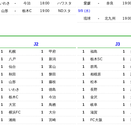
いわき
-
今治
18:00
ハワスタ
愛媛
-
奈良
19:0
山形
-
栃木C
19:00
NDスタ
9/9 (水)
琉球
-
北九州
19:0
J2
J3
1
札幌
1
甲府
1
福島
1
1
八戸
1
新潟
1
栃木SC
1
1
仙台
1
富山
1
群馬
1
1
秋田
1
磐田
1
相模原
1
1
山形
1
藤枝
1
松本
1
1
いわき
1
徳島
1
長野
1
1
栃木C
1
今治
1
金沢
1
1
大宮
1
鳥栖
1
岐阜
1
1
横浜FC
1
大分
1
滋賀
1
1
湘南
1
宮崎
1
FC大阪
1