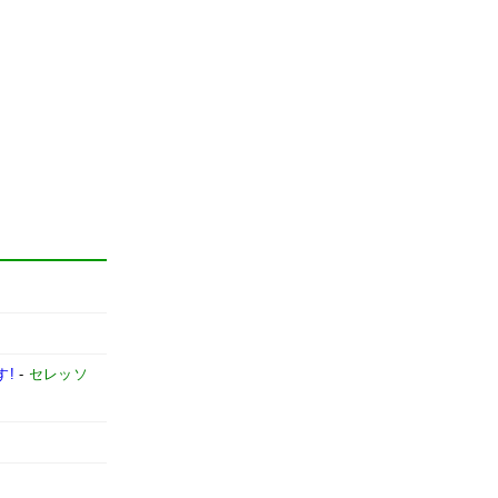
す!
-
セレッソ