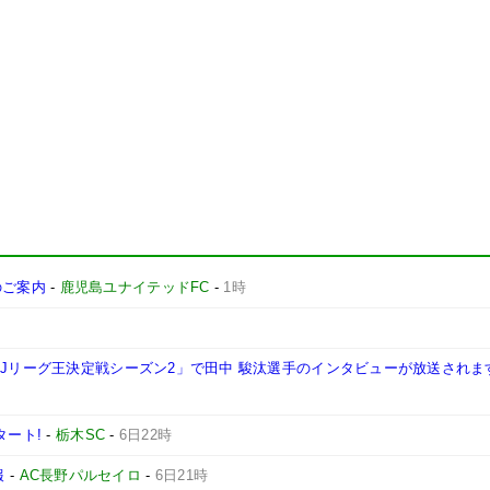
施のご案内
-
鹿児島ユナイテッドFC
-
1時
西Jリーグ王決定戦シーズン2」で田中 駿汰選手のインタビューが放送されま
タート!
-
栃木SC
-
6日22時
報
-
AC長野パルセイロ
-
6日21時