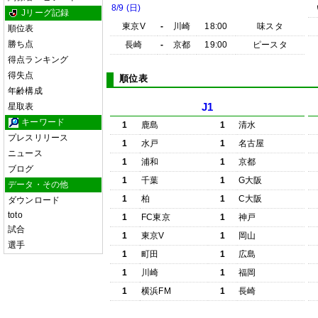
8/9 (日)
Jリーグ記録
東京V
-
川崎
18:00
味スタ
順位表
勝ち点
長崎
-
京都
19:00
ピースタ
得点ランキング
得失点
順位表
年齢構成
星取表
J1
キーワード
1
鹿島
1
清水
プレスリリース
1
水戸
1
名古屋
ニュース
1
浦和
1
京都
ブログ
1
千葉
1
G大阪
データ・その他
1
柏
1
C大阪
ダウンロード
toto
1
FC東京
1
神戸
試合
1
東京V
1
岡山
選手
1
町田
1
広島
1
川崎
1
福岡
1
横浜FM
1
長崎