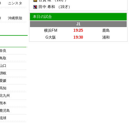
0
ニンスタ
田中 希和
（19才）
本日の試合
0
沖縄県陸
J1
横浜FM
19:25
鹿島
G大阪
19:30
浦和
奈良
鳥取
山口
讃岐
愛媛
高知
北九州
熊本
鹿児島
琉球