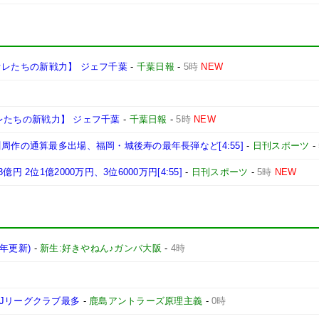
27オレたちの新戦力】 ジェフ千葉
-
千葉日報
-
5時
NEW
7オレたちの新戦力】 ジェフ千葉
-
千葉日報
-
5時
NEW
周作の通算最多出場、福岡・城後寿の最年長弾など[4:55]
-
日刊スポーツ
-
2位1億2000万円、3位6000万円[4:55]
-
日刊スポーツ
-
5時
NEW
6年更新)
-
新生:好きやねん♪ガンバ大阪
-
4時
Jリーグクラブ最多
-
鹿島アントラーズ原理主義
-
0時