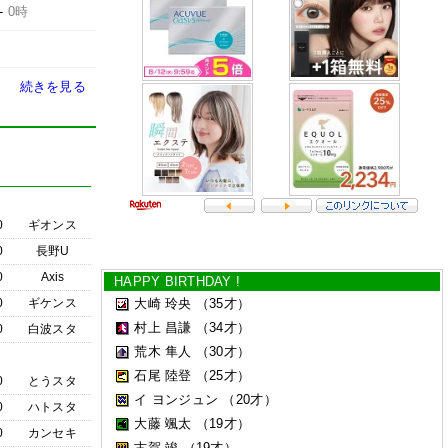
-
0時
続きを見る
0
ギオンス
0
長野U
0
Axis
HAPPY BIRTHDAY !
0
ギケンス
大崎 玲央
（35才）
村上 昌謙
（34才）
0
白波スタ
荒木 隼人
（30才）
石尾 陸登
（25才）
0
とうスタ
イ ヨンジュン
（20才）
0
ハトスタ
大藤 颯太
（19才）
0
カンセキ
古賀 竣
（19才）