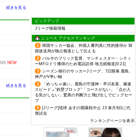
続きを見る
ピックアップ
Jリーグ移籍情報
ニュース アクセスランキング
1
韓国サッカー協会、外国人審判員に性的接待か 韓
国放送局が独占報道として伝える
2
バルサのフリック監督、マンチェスター・シティ
5時
NEW
ーMFロドリ獲得のため電話説得 地元紙報道[0:21]
3
シーズン移行のサッカーJリーグ、7日開幕 鹿島、
神戸がV争い軸
3
「めっちゃ速い」鹿島の守護神・早川友基、爆速
続きを見る
スピード→“鉄壁ブロック”「コースがない」「点が入
る気がしない」驚異の判断力と飛び出しでビッグセー
ブ
5
[Jリーグ]琉球 あすの開幕戦中止 J3 来月9日に代
替試合
ランキングページを表示