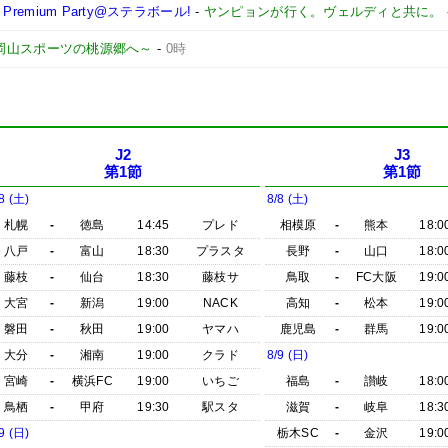
remium Party@ステラボール!
-
ヤンピョンが行く。ヴェルディと共に。
 ～岡山スポーツの桃源郷へ～
-
0時
J2
J3
第1節
第1節
8 (土)
8/8 (土)
札幌
-
徳島
14:45
プレド
相模原
-
熊本
18:0
八戸
-
富山
18:30
プラスタ
長野
-
山口
18:0
藤枝
-
仙台
18:30
藤枝サ
鳥取
-
FC大阪
19:0
大宮
-
新潟
19:00
NACK
高知
-
松本
19:0
磐田
-
秋田
19:00
ヤマハ
鹿児島
-
群馬
19:0
大分
-
湘南
19:00
クラド
8/9 (日)
宮崎
-
横浜FC
19:00
いちご
福島
-
讃岐
18:0
鳥栖
-
甲府
19:30
駅スタ
滋賀
-
岐阜
18:3
9 (日)
栃木SC
-
金沢
19:0