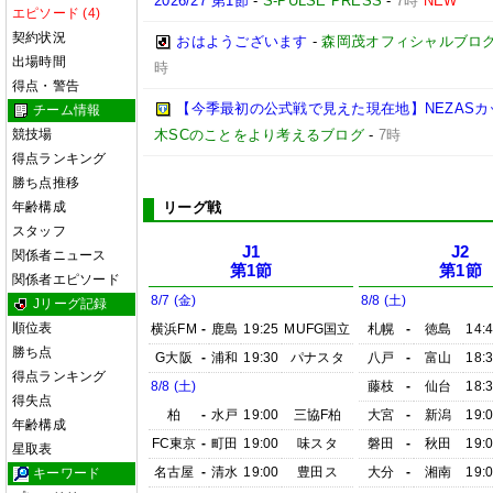
2026/27 第1節
-
S-PULSE PRESS
-
7時
NEW
エピソード (4)
契約状況
おはようございます
-
森岡茂オフィシャルブログ「優
出場時間
時
得点・警告
【今季最初の公式戦で見えた現在地】NEZASカップ 
チーム情報
競技場
木SCのことをより考えるブログ
-
7時
得点ランキング
勝ち点推移
年齢構成
リーグ戦
スタッフ
J1
J2
関係者ニュース
第1節
第1節
関係者エピソード
8/7 (金)
8/8 (土)
Jリーグ記録
順位表
横浜FM
-
鹿島
19:25
MUFG国立
札幌
-
徳島
14:
勝ち点
G大阪
-
浦和
19:30
パナスタ
八戸
-
富山
18:
得点ランキング
8/8 (土)
藤枝
-
仙台
18:
得失点
柏
-
水戸
19:00
三協F柏
大宮
-
新潟
19:
年齢構成
FC東京
-
町田
19:00
味スタ
磐田
-
秋田
19:
星取表
名古屋
-
清水
19:00
豊田ス
大分
-
湘南
19:
キーワード