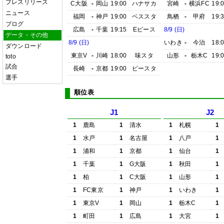
プレスリリース
C大阪
-
岡山
19:00
ハナサカ
宮崎
-
横浜FC
19:
ニュース
福岡
-
神戸
19:00
ベススタ
鳥栖
-
甲府
19:
ブログ
広島
-
千葉
19:15
Eピース
8/9 (日)
データ・その他
8/9 (日)
いわき
-
今治
18:
ダウンロード
東京V
-
川崎
18:00
味スタ
山形
-
栃木C
19:
toto
試合
長崎
-
京都
19:00
ピースタ
選手
順位表
J1
J2
1
鹿島
1
清水
1
札幌
1
1
水戸
1
名古屋
1
八戸
1
1
浦和
1
京都
1
仙台
1
1
千葉
1
G大阪
1
秋田
1
1
柏
1
C大阪
1
山形
1
1
FC東京
1
神戸
1
いわき
1
1
東京V
1
岡山
1
栃木C
1
1
町田
1
広島
1
大宮
1