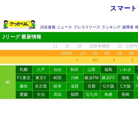
スマート
試合速報
ニュース
プレスリリース
ランキング
故障者
Jリーグ 最新情報
J1
J2
J3
J1百年構想
J2・J3百
2026年
1月
2月
3月
4月
5月
＜
8/3
4
5
札幌
八戸
仙台
秋田
山形
福島
いわき
FC東京
東京V
町田
川崎
横浜FM
横浜FC
湘南
≪
藤枝
名古屋
岐阜
滋賀
京都
G大阪
C大阪
愛媛
今治
高知
福岡
北九州
鳥栖
長崎