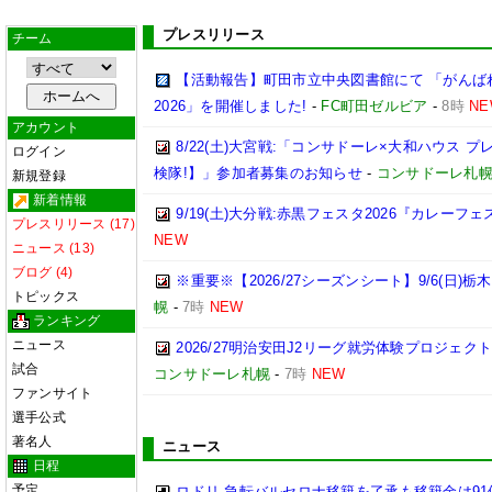
プレスリリース
チーム
【活動報告】町田市立中央図書館にて 「がんば
2026」を開催しました!
-
FC町田ゼルビア
-
8時
NE
アカウント
8/22(土)大宮戦:「コンサドーレ×大和ハウス 
ログイン
検隊!】」参加者募集のお知らせ
-
コンサドーレ札
新規登録
新着情報
9/19(土)大分戦:赤黒フェスタ2026『カレーフ
プレスリリース (17)
NEW
ニュース (13)
ブログ (4)
※重要※【2026/27シーズンシート】9/6(日)
トピックス
幌
-
7時
NEW
ランキング
ニュース
2026/27明治安田J2リーグ就労体験プロジェクト「p
試合
コンサドーレ札幌
-
7時
NEW
ファンサイト
選手公式
著名人
ニュース
日程
予定
ロドリ 急転バルセロナ移籍を了承も移籍金は91