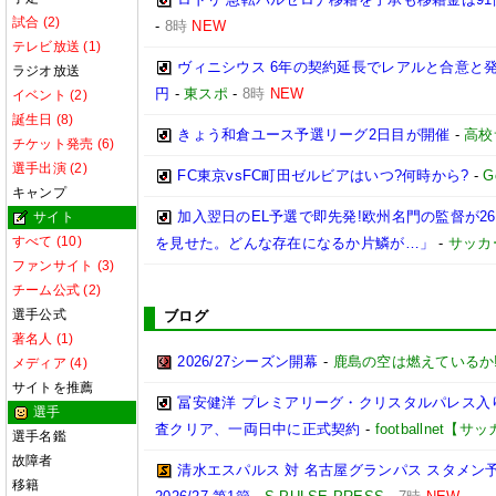
試合 (2)
-
8時
NEW
テレビ放送 (1)
ヴィニシウス 6年の契約延長でレアルと合意と
ラジオ放送
円
-
東スポ
-
8時
NEW
イベント (2)
誕生日 (8)
きょう和倉ユース予選リーグ2日目が開催
-
高校
チケット発売 (6)
選手出演 (2)
FC東京vsFC町田ゼルビアはいつ?何時から?
-
G
キャンプ
加入翌日のEL予選で即先発!欧州名門の監督が
サイト
すべて (10)
を見せた。どんな存在になるか片鱗が…」
-
サッカ
ファンサイト (3)
チーム公式 (2)
選手公式
ブログ
著名人 (1)
2026/27シーズン開幕
-
鹿島の空は燃えているか!
メディア (4)
サイトを推薦
冨安健洋 プレミアリーグ・クリスタルパレス入り
選手
査クリア、一両日中に正式契約
-
footballnet【
選手名鑑
故障者
清水エスパルス 対 名古屋グランパス スタメン予
移籍