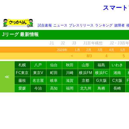
スマート
試合速報
ニュース
プレスリリース
ランキング
故障者
Jリーグ 最新情報
J1
J2
J3
J1百年構想
J2・J3百
2026年
1月
2月
3月
4月
5月
＜
8/3
4
5
札幌
八戸
仙台
秋田
山形
福島
いわき
FC東京
東京V
町田
川崎
横浜FM
横浜FC
湘南
≪
藤枝
名古屋
岐阜
滋賀
京都
G大阪
C大阪
愛媛
今治
高知
福岡
北九州
鳥栖
長崎