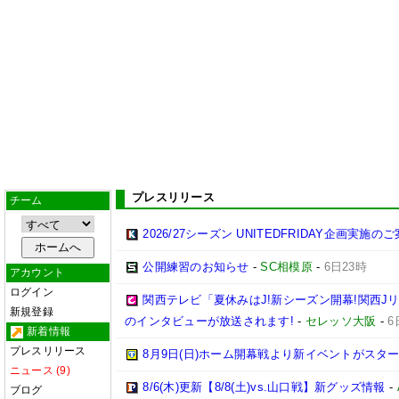
プレスリリース
チーム
2026/27シーズン UNITEDFRIDAY企画実施の
公開練習のお知らせ
-
SC相模原
-
6日23時
アカウント
ログイン
関西テレビ「夏休みはJ!新シーズン開幕!関西J
新規登録
のインタビューが放送されます!
-
セレッソ大阪
-
6
新着情報
プレスリリース
8月9日(日)ホーム開幕戦より新イベントがスター
ニュース (9)
8/6(木)更新【8/8(土)vs.山口戦】新グッズ情報
-
ブログ