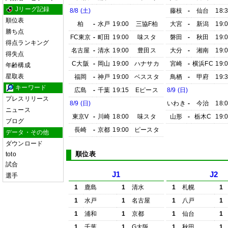
Jリーグ記録
8/8 (土)
藤枝
-
仙台
18:
順位表
柏
-
水戸
19:00
三協F柏
大宮
-
新潟
19:
勝ち点
FC東京
-
町田
19:00
味スタ
磐田
-
秋田
19:
得点ランキング
名古屋
-
清水
19:00
豊田ス
大分
-
湘南
19:
得失点
C大阪
-
岡山
19:00
ハナサカ
宮崎
-
横浜FC
19:
年齢構成
星取表
福岡
-
神戸
19:00
ベススタ
鳥栖
-
甲府
19:
キーワード
広島
-
千葉
19:15
Eピース
8/9 (日)
プレスリリース
8/9 (日)
いわき
-
今治
18:
ニュース
東京V
-
川崎
18:00
味スタ
山形
-
栃木C
19:
ブログ
長崎
-
京都
19:00
ピースタ
データ・その他
ダウンロード
順位表
toto
試合
J1
J2
選手
1
鹿島
1
清水
1
札幌
1
1
水戸
1
名古屋
1
八戸
1
1
浦和
1
京都
1
仙台
1
1
千葉
1
G大阪
1
秋田
1