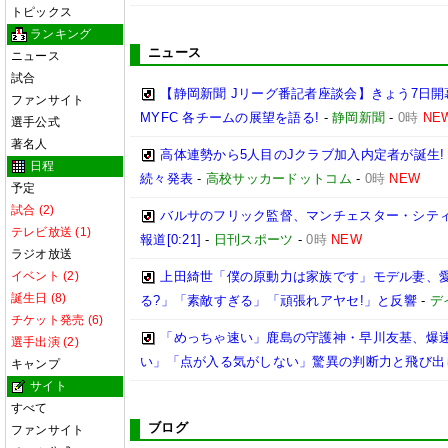
トピックス
ランキング
ニュース
ニュース
試合
【静岡新聞 Jリーグ番記者座談会】きょう7日開
ファンサイト
MYFC 各チームの展望を語る!
-
静岡新聞
-
0時
NE
選手公式
著名人
高体連勢から5人目のJクラブ加入内定者が誕生!
日程
続々発表
-
高校サッカードットコム
-
0時
NEW
予定
試合 (2)
バルサのフリック監督、マンチェスター・シティ
テレビ放送 (1)
報道[0:21]
-
日刊スポーツ
-
0時
NEW
ラジオ放送
イベント (2)
上田綺世「僕の原動力は家族です」モデル妻、
誕生日 (8)
る?」「素敵すぎる」「頑張れアヤセ!」と反響
-
デ
チケット発売 (6)
「めっちゃ速い」鹿島の守護神・早川友基、爆速
選手出演 (2)
い」「点が入る気がしない」驚異の判断力と飛び出
キャンプ
サイト
すべて
ブログ
ファンサイト