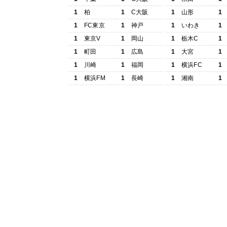
1
柏
1
C大阪
1
山形
1
1
FC東京
1
神戸
1
いわき
1
1
東京V
1
岡山
1
栃木C
1
1
町田
1
広島
1
大宮
1
1
川崎
1
福岡
1
横浜FC
1
1
横浜FM
1
長崎
1
湘南
1