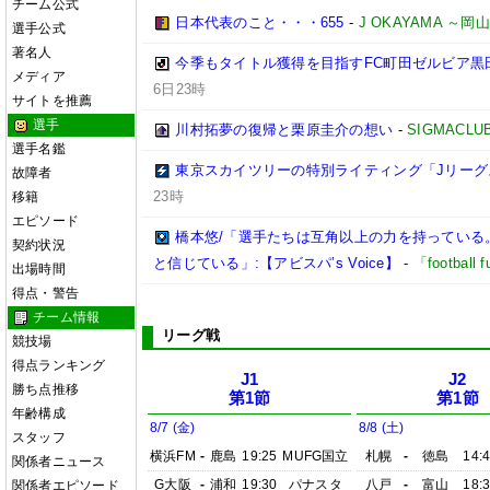
チーム公式
日本代表のこと・・・655
-
J OKAYAMA 
選手公式
著名人
今季もタイトル獲得を目指すFC町田ゼルビア黒
メディア
6日23時
サイトを推薦
選手
川村拓夢の復帰と栗原圭介の想い
-
SIGMACLU
選手名鑑
東京スカイツリーの特別ライティング「Jリーグ
故障者
23時
移籍
エピソード
橋本悠/「選手たちは互角以上の力を持っている
契約状況
と信じている」:【アビスパ’s Voice】
-
「footbal
出場時間
得点・警告
チーム情報
リーグ戦
競技場
得点ランキング
J1
J2
勝ち点推移
第1節
第1節
年齢構成
8/7 (金)
8/8 (土)
スタッフ
横浜FM
-
鹿島
19:25
MUFG国立
札幌
-
徳島
14:
関係者ニュース
G大阪
-
浦和
19:30
パナスタ
八戸
-
富山
18:
関係者エピソード