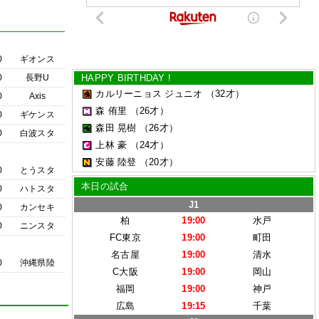
0
ギオンス
0
長野U
HAPPY BIRTHDAY !
カルリーニョス ジュニオ
（32才）
0
Axis
森 侑里
（26才）
0
ギケンス
森田 晃樹
（26才）
0
白波スタ
上林 豪
（24才）
安藤 陸登
（20才）
0
とうスタ
本日の試合
0
ハトスタ
J1
0
カンセキ
柏
19:00
水戸
0
ニンスタ
FC東京
19:00
町田
名古屋
19:00
清水
0
沖縄県陸
C大阪
19:00
岡山
福岡
19:00
神戸
広島
19:15
千葉