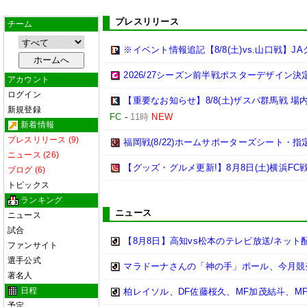
プレスリリース
チーム
※イベント情報追記【8/8(土)vs.山口戦】
2026/27シーズン前半戦ポスターデザイン決定!
アカウント
ログイン
【重要なお知らせ】8/8(土)ザスパ群馬戦 
新規登録
FC
-
11時
NEW
新着情報
プレスリリース (9)
福岡戦(8/22)ホームサポーターズシート・
ニュース (26)
【グッズ・グルメ更新!】8月8日(土)横浜FC
ブログ (6)
トピックス
ランキング
ニュース
ニュース
試合
【8月8日】高知vs松本のテレビ放送/ネット
ファンサイト
選手公式
マラドーナさんの「神の手」ボール、今月競
著名人
日程
柏レイソル、DF佐藤桜久、MF加茂結斗、M
予定