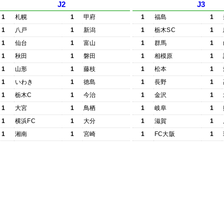
J2
J3
1
札幌
1
甲府
1
福島
1
1
八戸
1
新潟
1
栃木SC
1
1
仙台
1
富山
1
群馬
1
1
秋田
1
磐田
1
相模原
1
1
山形
1
藤枝
1
松本
1
1
いわき
1
徳島
1
長野
1
1
栃木C
1
今治
1
金沢
1
1
大宮
1
鳥栖
1
岐阜
1
1
横浜FC
1
大分
1
滋賀
1
1
湘南
1
宮崎
1
FC大阪
1