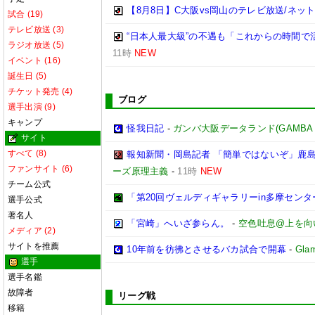
【8月8日】C大阪vs岡山のテレビ放送/ネッ
試合 (19)
テレビ放送 (3)
“日本人最大級”の不遇も「これからの時間
ラジオ放送 (5)
11時
NEW
イベント (16)
誕生日 (5)
チケット発売 (4)
ブログ
選手出演 (9)
キャンプ
怪我日記
-
ガンバ大阪データランド(GAMBA OSA
サイト
すべて (8)
報知新聞・岡島記者 「簡単ではないぞ」鹿
ファンサイト (6)
ーズ原理主義
-
11時
NEW
チーム公式
「第20回ヴェルディギャラリーin多摩センター」
選手公式
著名人
「宮崎」へいざ参らん。
-
空色吐息@上を向
メディア (2)
サイトを推薦
10年前を彷彿とさせるバカ試合で開幕
-
Glam
選手
選手名鑑
故障者
リーグ戦
移籍