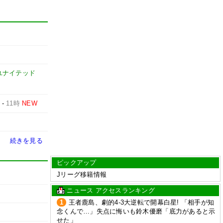
ユナイテッド
-
11時
NEW
続きを見る
ピックアップ
Jリーグ移籍情報
ニュース アクセスランキング
1
王者鹿島、劇的4-3大逆転で開幕白星! 「相手が知
念くんで…」失点に悔いも鈴木優磨「底力があると示
せた」