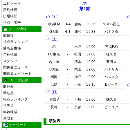
エピソード
J1
第1節
契約状況
出場時間
8/7 (金)
8/
得点・警告
横浜FM
3-4
鹿島
19:26
MUFG国立
チーム情報
G大阪
4-3
浦和
19:33
パナスタ
競技場
8/8 (土)
得点ランキング
柏
-
水戸
19:00
三協F柏
勝ち点推移
FC東京
-
町田
19:00
味スタ
年齢構成
スタッフ
名古屋
-
清水
19:00
豊田ス
関係者ニュース
C大阪
-
岡山
19:00
ハナサカ
関係者エピソード
福岡
-
神戸
19:00
ベススタ
Jリーグ記録
広島
-
千葉
19:15
Eピース
8/
順位表
8/9 (日)
勝ち点
得点ランキング
東京V
-
川崎
18:00
味スタ
得失点
長崎
-
京都
19:00
ピースタ
年齢構成
星取表
順位表
キーワード