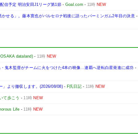
ト配信予定 明治安田J1リーグ第1節
-
Goal.com
-
11時
NEW
で活かせる」。藤本寛也がバルセロナ戦後に語ったバーミンガム2年目の決意
KA dataland)
-
11時
NEW
島・鬼木監督がチームに火をつけた4本の映像…連覇へ逆転白星発進に成功
-
より撤収します。(2026/08/08)
-
F氏日記
-
11時
NEW
いて歩こう
-
11時
NEW
orous Life
-
11時
NEW