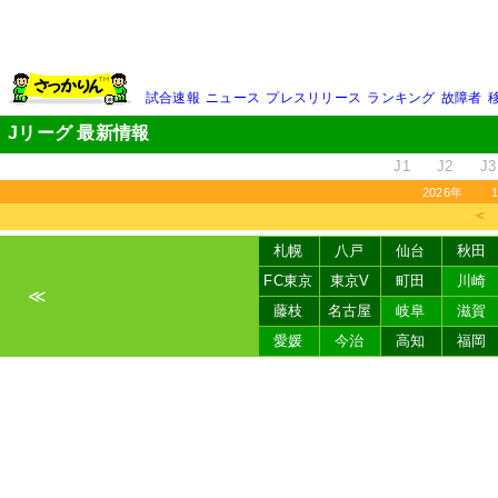
試合速報
ニュース
プレスリリース
ランキング
故障者
Jリーグ 最新情報
J1
J2
J3
2026年
＜
札幌
八戸
仙台
秋田
FC東京
東京V
町田
川崎
≪
藤枝
名古屋
岐阜
滋賀
愛媛
今治
高知
福岡