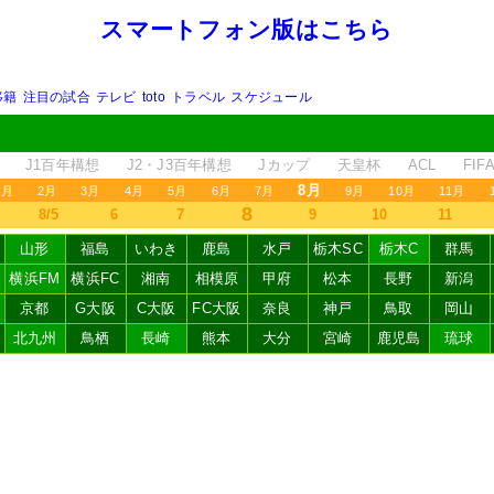
スマートフォン版はこちら
移籍
注目の試合
テレビ
toto
トラベル
スケジュール
J1百年構想
J2・J3百年構想
Jカップ
天皇杯
ACL
FI
8月
1月
2月
3月
4月
5月
6月
7月
9月
10月
11月
8
8/5
6
7
9
10
11
山形
福島
いわき
鹿島
水戸
栃木SC
栃木C
群馬
横浜FM
横浜FC
湘南
相模原
甲府
松本
長野
新潟
京都
G大阪
C大阪
FC大阪
奈良
神戸
鳥取
岡山
北九州
鳥栖
長崎
熊本
大分
宮崎
鹿児島
琉球