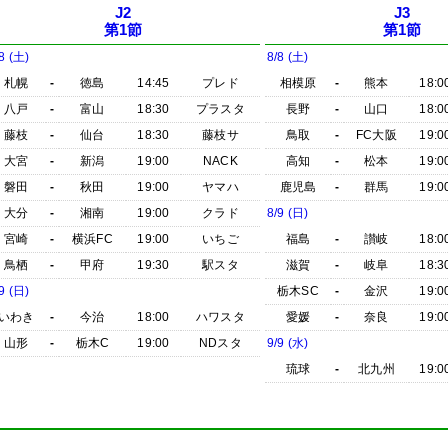
J2
J3
第1節
第1節
8 (土)
8/8 (土)
札幌
-
徳島
14:45
プレド
相模原
-
熊本
18:0
八戸
-
富山
18:30
プラスタ
長野
-
山口
18:0
藤枝
-
仙台
18:30
藤枝サ
鳥取
-
FC大阪
19:0
大宮
-
新潟
19:00
NACK
高知
-
松本
19:0
磐田
-
秋田
19:00
ヤマハ
鹿児島
-
群馬
19:0
大分
-
湘南
19:00
クラド
8/9 (日)
宮崎
-
横浜FC
19:00
いちご
福島
-
讃岐
18:0
鳥栖
-
甲府
19:30
駅スタ
滋賀
-
岐阜
18:3
9 (日)
栃木SC
-
金沢
19:0
いわき
-
今治
18:00
ハワスタ
愛媛
-
奈良
19:0
山形
-
栃木C
19:00
NDスタ
9/9 (水)
琉球
-
北九州
19:0