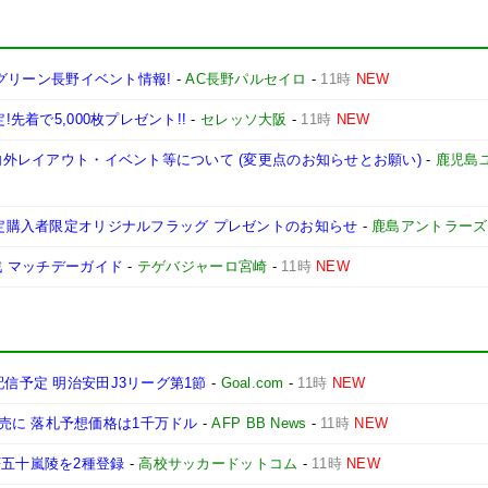
JAグリーン長野イベント情報!
-
AC長野パルセイロ
-
11時
NEW
先着で5,000枚プレゼント!!
-
セレッソ大阪
-
11時
NEW
場内外レイアウト・イベント等について (変更点のお知らせとお願い)
-
鹿児島
指定購入者限定オリジナルフラッグ プレゼントのお知らせ
-
鹿島アントラーズ
戦 マッチデーガイド
-
テゲバジャーロ宮崎
-
11時
NEW
配信予定 明治安田J3リーグ第1節
-
Goal.com
-
11時
NEW
売に 落札予想価格は1千万ドル
-
AFP BB News
-
11時
NEW
F五十嵐陵を2種登録
-
高校サッカードットコム
-
11時
NEW