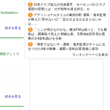
2
日本クラブ加入の代表選手、ヨーロッパのクラブ
退団の背景には「ガザ戦争を巡る対立」か
-
footballista
-
3
アディショナルタイムの劇的2発! 鹿島・鬼木監督
が称えた“折れない心”「足が止まるか止まらないか
は…」
続きを見る
4
「ここが弱さなのかな」横浜FMは続々と、でも鹿
島は…開幕戦で見えた明確な差。天野純&宮市亮が悪
夢の3-4逆転負けを分析
5
「簡単ではないぞ」鹿島・鬼木監督がチームに火
をつけた4本の映像…連覇へ逆転白星発進に成功
鹿島アントラ
ランキングページを表示
続きを見る