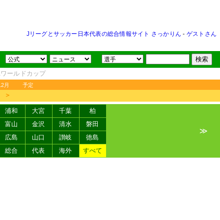
Jリーグとサッカー日本代表の総合情報サイト さっかりん
-
ゲストさん
FAワールドカップ
12月
予定
＞
浦和
大宮
千葉
柏
富山
金沢
清水
磐田
≫
広島
山口
讃岐
徳島
総合
代表
海外
すべて