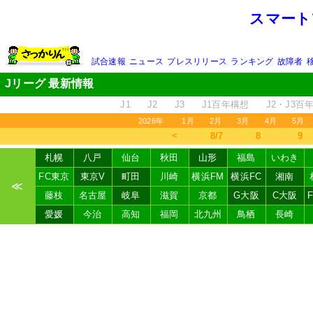
スマート
試合速報
ニュース
プレスリリース
ランキング
故障者
Jリーグ 最新情報
J1
J2
J3
J1百年構想
J2・J3百
2026年
1月
2月
3月
4月
5月
＜
8/7
8
9
札幌
八戸
仙台
秋田
山形
福島
いわき
FC東京
東京V
町田
川崎
横浜FM
横浜FC
湘南
≪
藤枝
名古屋
岐阜
滋賀
京都
G大阪
C大阪
愛媛
今治
高知
福岡
北九州
鳥栖
長崎