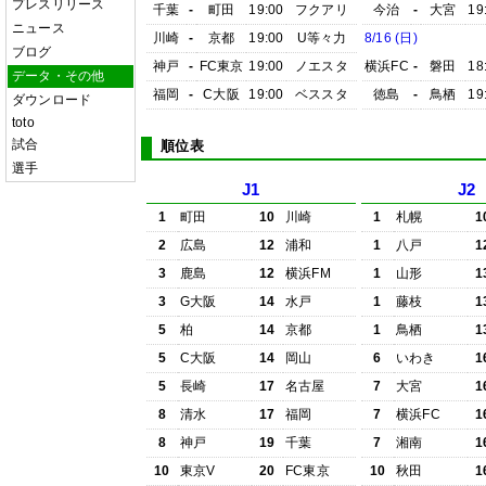
プレスリリース
千葉
-
町田
19:00
フクアリ
今治
-
大宮
19
ニュース
川崎
-
京都
19:00
U等々力
8/16 (日)
ブログ
神戸
-
FC東京
19:00
ノエスタ
横浜FC
-
磐田
18
データ・その他
福岡
-
C大阪
19:00
ベススタ
徳島
-
鳥栖
19
ダウンロード
toto
試合
順位表
選手
J1
J2
1
町田
10
川崎
1
札幌
1
2
広島
12
浦和
1
八戸
1
3
鹿島
12
横浜FM
1
山形
1
3
G大阪
14
水戸
1
藤枝
1
5
柏
14
京都
1
鳥栖
1
5
C大阪
14
岡山
6
いわき
1
5
長崎
17
名古屋
7
大宮
1
8
清水
17
福岡
7
横浜FC
1
8
神戸
19
千葉
7
湘南
1
10
東京V
20
FC東京
10
秋田
1