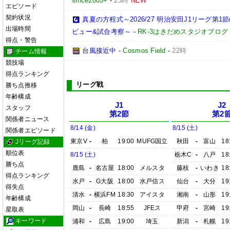
since2005+
-
23時
NEW
エピソード
契約状況
真夏の方程式～2026/27 明治安田J1リーグ第1節
出場時間
ビュー&試合考察～
-
RK-3はきだめスタジオブログ
得点・警告
台風接近中
-
Cosmos Field
-
22時
チーム情報
競技場
得点ランキング
リーグ戦
勝ち点推移
年齢構成
J1
J2
スタッフ
第2節
第2
関係者ニュース
8/14 (金)
8/15 (土)
関係者エピソード
東京V
-
柏
19:00
MUFG国立
秋田
-
富山
18
Jリーグ記録
順位表
8/15 (土)
栃木C
-
八戸
18
勝ち点
鹿島
-
名古屋
18:00
メルスタ
藤枝
-
いわき
18
得点ランキング
水戸
-
G大阪
18:00
水戸信ス
仙台
-
大分
19
得失点
清水
-
横浜FM
18:30
アイスタ
湘南
-
山形
19
年齢構成
岡山
-
長崎
18:55
JFEス
甲府
-
宮崎
19
星取表
キーワード
浦和
-
広島
19:00
埼玉
新潟
-
札幌
19