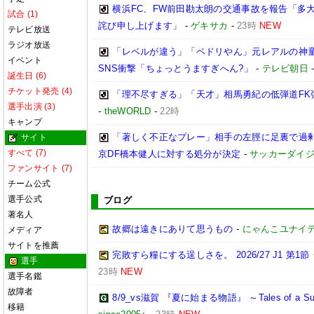
横浜FC、FW前田勘太朗の交通事故を報告「多
試合 (1)
詫び申し上げます」
-
ゲキサカ
-
23時
NEW
テレビ放送
ラジオ放送
「レベルが違う」「ペドリやん」元レアルの神童
イベント
SNS衝撃「ちょっとうますぎへん?」
-
テレビ朝日
誕生日 (6)
チケット発売 (4)
「理不尽すぎる」「天才」相馬勇紀の低弾道FK弾
選手出演 (3)
-
theWORLD
-
22時
キャンプ
「著しく不正なプレー」相手の左脛に足裏で過剰
サイト
すべて (7)
京DF橋本健人に対する処分が決定
-
サッカーダイジ
ファンサイト (7)
チーム公式
選手公式
ブログ
著名人
故郷は遠きにありて思うもの
-
にゃんこユナイ
メディア
サイトを推薦
完敗すら糧にする逞しさを。 2026/27 J1 第
選手
23時
NEW
選手名鑑
故障者
8/9_vs滋賀 『夏に始まる物語』 ～Tales of a Sum
移籍