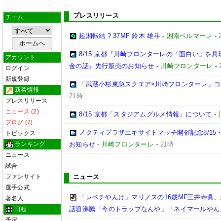
プレスリリース
チーム
起湘転結 ? 37MF 鈴木 雄斗
-
湘南ベルマーレ
-
8/15 京都『川崎フロンターレの「面白い」を
アカウント
金の話』先行販売のお知らせ
-
川崎フロンターレ
-
ログイン
新規登録
「武蔵小杉東急スクエア×川崎フロンターレ」
新着情報
21時
プレスリリース
ニュース (2)
8/15 京都「スタジアムグルメ情報」について
-
ブログ (7)
ノクティプラザエキサイトマッチ開催記念8/15
トピックス
ランキング
お知らせ
-
川崎フロンターレ
-
21時
ニュース
試合
ファンサイト
ニュース
選手公式
「レベチやんけ」マリノスの16歳MF三井寺眞、
著名人
話題沸騰「今のトラップなんや」「ネイマールやん
日程
予定