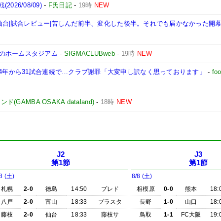
026/08/09)
-
F氏日記
-
19時
NEW
ガルタ仙台|試合レビュー|苦しんだ前半、変化した後半。それでも届かなかった開
のホームスタジアム
-
SIGMACLUBweb
-
19時
NEW
24年から31試合連続で…クラブ謝罪「大変申し訳なく思っております」
-
fo
GAMBA OSAKA dataland)
-
18時
NEW
J2
J3
第1節
第1節
8 (土)
8/8 (土)
札幌
2-0
徳島
14:50
プレド
相模原
0-0
熊本
18:
八戸
2-0
富山
18:33
プラスタ
長野
1-0
山口
18:
藤枝
2-0
仙台
18:33
藤枝サ
鳥取
1-1
FC大阪
19: