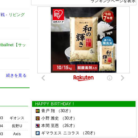
ランキングページを表示
幕戦
-
リビング
otballnet【サッ
続きを見る
HAPPY BIRTHDAY !
青戸 翔
（30才）
03
ギオンス
小野 雅史
（30才）
本間 至恩
（26才）
04
長野U
ギマラエス ニコラス
（20才）
03
Axis