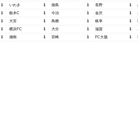
1
いわき
1
徳島
1
長野
1
1
栃木C
1
今治
1
金沢
1
1
大宮
1
鳥栖
1
岐阜
1
1
横浜FC
1
大分
1
滋賀
1
1
湘南
1
宮崎
1
FC大阪
1