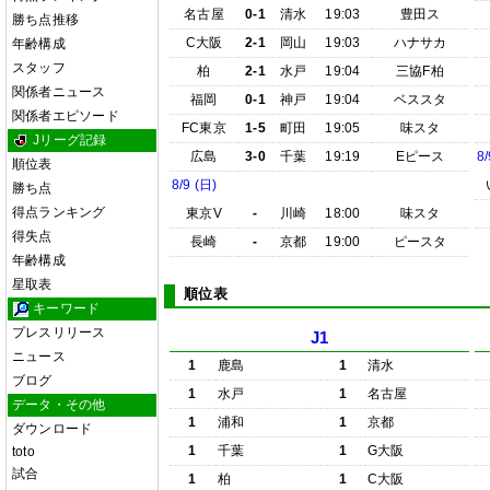
名古屋
0-1
清水
19:03
豊田ス
勝ち点推移
C大阪
2-1
岡山
19:03
ハナサカ
年齢構成
スタッフ
柏
2-1
水戸
19:04
三協F柏
関係者ニュース
福岡
0-1
神戸
19:04
ベススタ
関係者エピソード
FC東京
1-5
町田
19:05
味スタ
Jリーグ記録
広島
3-0
千葉
19:19
Eピース
8/
順位表
8/9 (日)
勝ち点
得点ランキング
東京V
-
川崎
18:00
味スタ
得失点
長崎
-
京都
19:00
ピースタ
年齢構成
星取表
順位表
キーワード
プレスリリース
J1
ニュース
1
鹿島
1
清水
ブログ
1
水戸
1
名古屋
データ・その他
1
浦和
1
京都
ダウンロード
1
千葉
1
G大阪
toto
試合
1
柏
1
C大阪