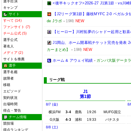
選手出演
<後半キックオフ>2026-27 J1第1節・vs川崎戦(2
キャンプ
【J2リーグ第1節】藤枝MYFC 2-0 ベ
サイト
すべて (14)
de Jラボ
-
19時
NEW
ファンサイト (7)
【ヒーロー】川村拓夢のシャドー起用と歓喜
チーム公式 (5)
選手公式
J1岡山、ホーム開幕戦チケット完売を発表 
著名人
カーまとめ】
-
19時
NEW
メディア (2)
サイトを推薦
ホーム & アウェイ戦績
-
ガンバ大阪データランド(
選手
選手名鑑
故障者
リーグ戦
移籍
エピソード
J1
第1節
契約状況
出場時間
8/7 (金)
8/
得点・警告
横浜FM
3-4
鹿島
19:26
MUFG国立
チーム情報
G大阪
4-3
浦和
19:33
パナスタ
競技場
8/8 (土)
得点ランキング