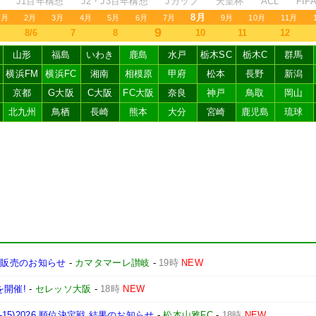
J1百年構想
J2・J3百年構想
Jカップ
天皇杯
ACL
FI
8月
1月
2月
3月
4月
5月
6月
7月
9月
10月
11月
9
8/6
7
8
10
11
12
山形
福島
いわき
鹿島
水戸
栃木SC
栃木C
群馬
横浜FM
横浜FC
湘南
相模原
甲府
松本
長野
新潟
京都
G大阪
C大阪
FC大阪
奈良
神戸
鳥取
岡山
北九州
鳥栖
長崎
熊本
大分
宮崎
鹿児島
琉球
ット販売のお知らせ
-
カマタマーレ讃岐
-
19時
NEW
を開催!
-
セレッソ大阪
-
18時
NEW
15)2026 順位決定戦 結果のお知らせ
-
松本山雅FC
-
18時
NEW