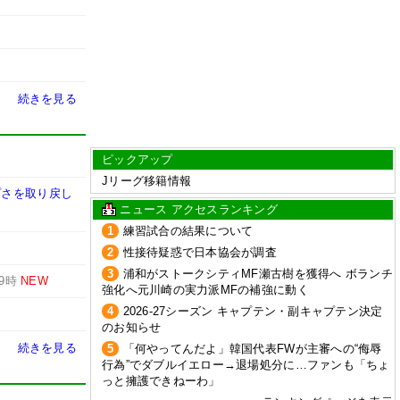
続きを見る
ピックアップ
Jリーグ移籍情報
プさを取り戻し
ニュース アクセスランキング
1
練習試合の結果について
2
性接待疑惑で日本協会が調査
3
浦和がストークシティMF瀬古樹を獲得へ ボランチ
19時
NEW
強化へ元川崎の実力派MFの補強に動く
4
2026-27シーズン キャプテン・副キャプテン決定
のお知らせ
続きを見る
5
「何やってんだよ」韓国代表FWが主審への“侮辱
行為”でダブルイエロー→退場処分に…ファンも「ちょ
っと擁護できねーわ」