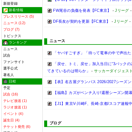
新規登録
新着情報
FW尾谷の負傷を発表【FC東京】
-
Jリーグ
プレスリリース (5)
DF長友が契約を更新【FC東京】
-
Jリーグ
-
ニュース (12)
ブログ (7)
トピックス
ニュース
ランキング
ニュース
「ヤバすごすぎ」「待って電車の中で声出た
試合
ファンサイト
「戻せ、トミ、戻せ」加入当日に“3バックの
選手公式
てきているのは明らか」
-
サッカーダイジェスト
著名人
日程
【表】名古屋グランパス 2026/2027シー
予定
【福島】カズがベンチ入り!還暦シーズン開幕戦
試合 (16)
テレビ放送 (1)
【J1】東京V-川崎F、長崎-京都/スコア速報中[1
ラジオ放送 (1)
イベント (4)
誕生日 (4)
ブログ
チケット発売 (6)