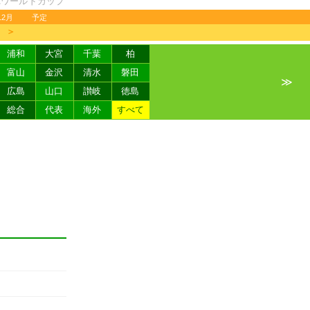
FAワールドカップ
12月
予定
＞
浦和
大宮
千葉
柏
富山
金沢
清水
磐田
≫
広島
山口
讃岐
徳島
総合
代表
海外
すべて