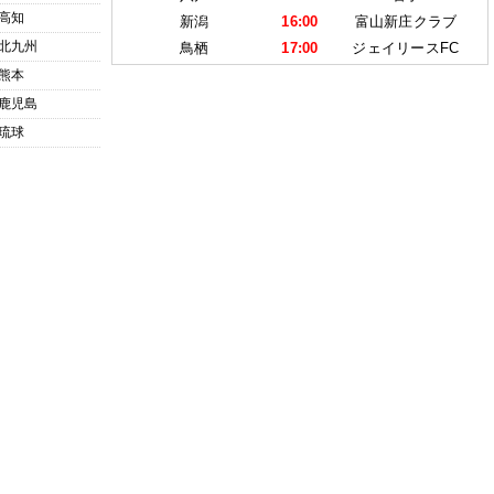
高知
新潟
16:00
富山新庄クラブ
北九州
鳥栖
17:00
ジェイリースFC
熊本
鹿児島
琉球