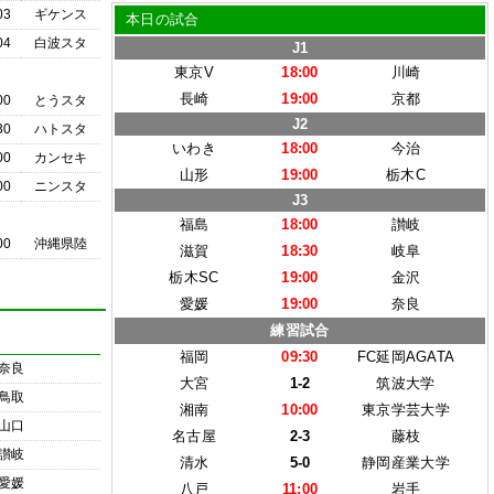
03
ギケンス
本日の試合
04
白波スタ
J1
東京V
18:00
川崎
長崎
19:00
京都
00
とうスタ
J2
30
ハトスタ
いわき
18:00
今治
00
カンセキ
山形
19:00
栃木C
00
ニンスタ
J3
福島
18:00
讃岐
00
沖縄県陸
滋賀
18:30
岐阜
栃木SC
19:00
金沢
愛媛
19:00
奈良
練習試合
福岡
09:30
FC延岡AGATA
奈良
大宮
1-2
筑波大学
鳥取
湘南
10:00
東京学芸大学
山口
名古屋
2-3
藤枝
讃岐
清水
5-0
静岡産業大学
愛媛
八戸
11:00
岩手