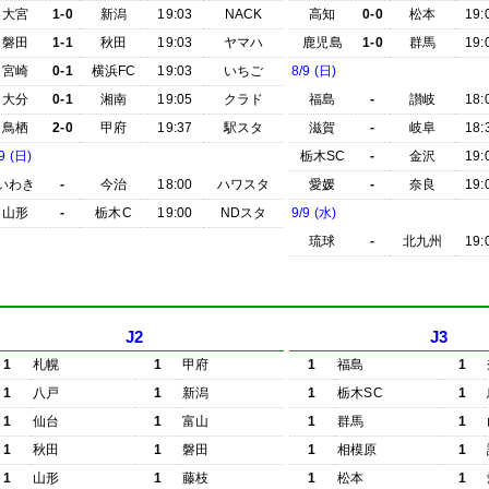
大宮
1-0
新潟
19:03
NACK
高知
0-0
松本
19:
磐田
1-1
秋田
19:03
ヤマハ
鹿児島
1-0
群馬
19:
宮崎
0-1
横浜FC
19:03
いちご
8/9 (日)
大分
0-1
湘南
19:05
クラド
福島
-
讃岐
18:
鳥栖
2-0
甲府
19:37
駅スタ
滋賀
-
岐阜
18:
9 (日)
栃木SC
-
金沢
19:
いわき
-
今治
18:00
ハワスタ
愛媛
-
奈良
19:
山形
-
栃木C
19:00
NDスタ
9/9 (水)
琉球
-
北九州
19:
J2
J3
1
札幌
1
甲府
1
福島
1
1
八戸
1
新潟
1
栃木SC
1
1
仙台
1
富山
1
群馬
1
1
秋田
1
磐田
1
相模原
1
1
山形
1
藤枝
1
松本
1