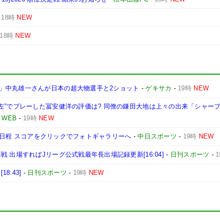
-
18時
NEW
18時
NEW
」中丸雄一さんが日本の超大物選手と2ショット
-
ゲキサカ
-
19時
NEW
左”でプレーした冨安健洋の評価は? 同僚の鎌田大地は上々の出来「シャー
WEB
-
19時
NEW
ズン日程 スコアをクリックでフォトギャラリーへ
-
中日スポーツ
-
19時
NEW
 出場すればJリーグ公式戦最年長出場記録更新[16:04]
-
日刊スポーツ
-
8:43]
-
日刊スポーツ
-
19時
NEW