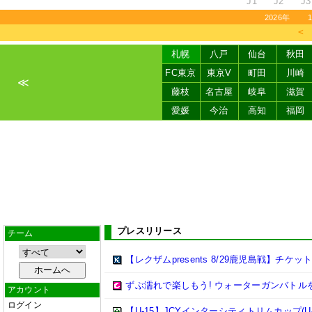
J1
J2
J3
2026年
＜
札幌
八戸
仙台
秋田
FC東京
東京V
町田
川崎
≪
藤枝
名古屋
岐阜
滋賀
愛媛
今治
高知
福岡
プレスリリース
チーム
【レクザムpresents 8/29鹿児島戦】チケ
ずぶ濡れで楽しもう! ウォーターガンバトル
アカウント
ログイン
【U-15】JCYインターシティトリムカップ(U-