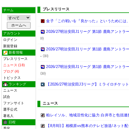
プレスリリース
チーム
金子「この戦いを『良かった』というためには
2026/27明治安田J1リーグ 第1節 鹿島アント
アカウント
時
ログイン
新規登録
2026/27明治安田J1リーグ 第1節 鹿島アント
新着情報
-
0時
プレスリリース
ニュース (18)
2026/27明治安田J1リーグ 第1節 鹿島アント
ブログ (4)
0時
トピックス
ランキング
【2026/27明治安田J3リーグ】ミライロチケ
ニュース
試合
ファンサイト
ニュース
選手公式
柏レイソル、地域活性化に協力 白井市と包括連携
著名人
日程
【8月8日】相模原vs熊本のテレビ放送/ネット配
予定