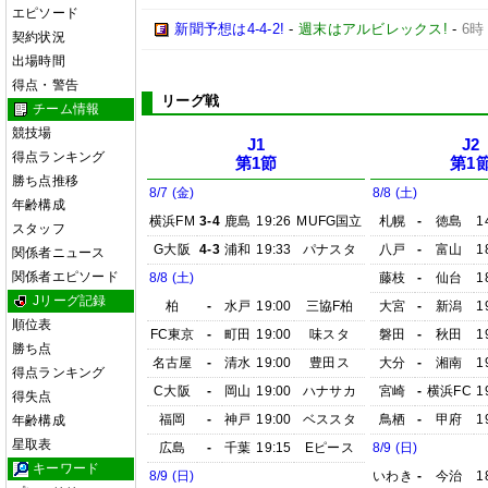
エピソード
新聞予想は4-4-2!
-
週末はアルビレックス!
-
6時
契約状況
出場時間
得点・警告
リーグ戦
チーム情報
競技場
J1
J2
得点ランキング
第1節
第1
勝ち点推移
8/7 (金)
8/8 (土)
年齢構成
横浜FM
3-4
鹿島
19:26
MUFG国立
札幌
-
徳島
1
スタッフ
G大阪
4-3
浦和
19:33
パナスタ
八戸
-
富山
1
関係者ニュース
関係者エピソード
8/8 (土)
藤枝
-
仙台
1
Jリーグ記録
柏
-
水戸
19:00
三協F柏
大宮
-
新潟
1
順位表
FC東京
-
町田
19:00
味スタ
磐田
-
秋田
1
勝ち点
名古屋
-
清水
19:00
豊田ス
大分
-
湘南
1
得点ランキング
C大阪
-
岡山
19:00
ハナサカ
宮崎
-
横浜FC
1
得失点
福岡
-
神戸
19:00
ベススタ
鳥栖
-
甲府
1
年齢構成
星取表
広島
-
千葉
19:15
Eピース
8/9 (日)
キーワード
8/9 (日)
いわき
-
今治
1