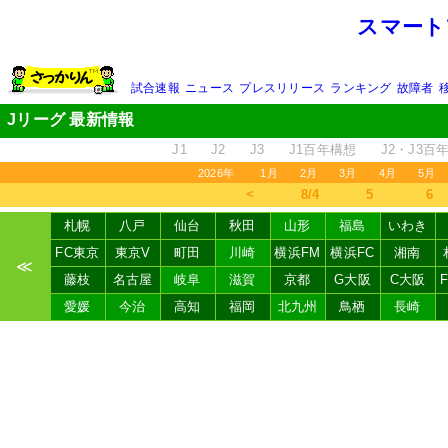
スマート
試合速報
ニュース
プレスリリース
ランキング
故障者
Jリーグ 最新情報
J1
J2
J3
J1百年構想
J2・J3百
2026年
1月
2月
3月
4月
5月
＜
8/4
5
6
札幌
八戸
仙台
秋田
山形
福島
いわき
FC東京
東京V
町田
川崎
横浜FM
横浜FC
湘南
≪
藤枝
名古屋
岐阜
滋賀
京都
G大阪
C大阪
愛媛
今治
高知
福岡
北九州
鳥栖
長崎