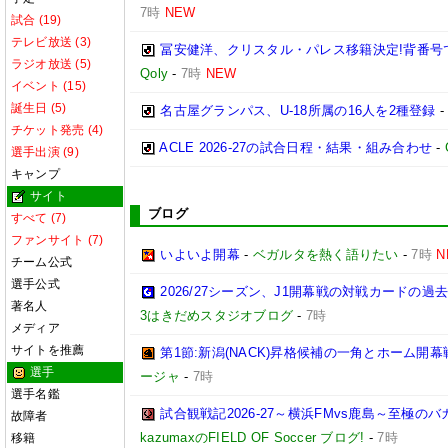
7時
NEW
試合 (19)
テレビ放送 (3)
冨安健洋、クリスタル・パレス移籍決定!背番号
ラジオ放送 (5)
Qoly
-
7時
NEW
イベント (15)
誕生日 (5)
名古屋グランパス、U-18所属の16人を2種登録
チケット発売 (4)
ACLE 2026-27の試合日程・結果・組み合わせ
-
選手出演 (9)
キャンプ
サイト
ブログ
すべて (7)
ファンサイト (7)
いよいよ開幕
-
ベガルタを熱く語りたい
-
7時
N
チーム公式
選手公式
2026/27シーズン、J1開幕戦の対戦カードの
著名人
3はきだめスタジオブログ
-
7時
メディア
サイトを推薦
第1節:新潟(NACK)昇格候補の一角とホーム開幕
選手
ージャ
-
7時
選手名鑑
試合観戦記2026-27～横浜FMvs鹿島～至極
故障者
kazumaxのFIELD OF Soccer ブログ!
-
7時
移籍