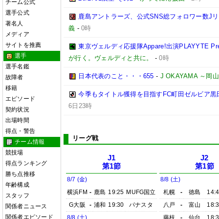
チーム公式
選手公式
鹿島アントラーズ、公式SNS総フォロワー数J
著名人
義
-
0時
メディア
サイトを推薦
東京ヴェルディ応援隊Appare!出演PLAYYTE Pre
選手
が行く。ヴェルディと共に。
-
0時
選手名鑑
日本代表のこと・・・655
-
J OKAYAMA 
故障者
移籍
今季もタイトル獲得を目指すFC町田ゼルビア黒
エピソード
6日23時
契約状況
出場時間
得点・警告
リーグ戦
チーム情報
競技場
J1
J2
得点ランキング
第1節
第1節
勝ち点推移
8/7 (金)
8/8 (土)
年齢構成
横浜FM
-
鹿島
19:25
MUFG国立
札幌
-
徳島
14:
スタッフ
G大阪
-
浦和
19:30
パナスタ
八戸
-
富山
18:
関係者ニュース
関係者エピソード
8/8 (土)
藤枝
-
仙台
18: