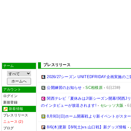
プレスリリース
チーム
2026/27シーズン UNITEDFRIDAY企画実施の
公開練習のお知らせ
-
SC相模原
-
6日23時
アカウント
ログイン
関西テレビ「夏休みはJ!新シーズン開幕!関西J
新規登録
のインタビューが放送されます!
-
セレッソ大阪
-
6
新着情報
プレスリリース
8月9日(日)ホーム開幕戦より新イベントがスター
ニュース (2)
8/6(木)更新【8/8(土)vs.山口戦】新グッズ情報
-
ブログ