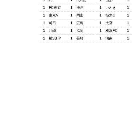
1
柏
1
C大阪
1
山形
1
1
FC東京
1
神戸
1
いわき
1
1
東京V
1
岡山
1
栃木C
1
1
町田
1
広島
1
大宮
1
1
川崎
1
福岡
1
横浜FC
1
1
横浜FM
1
長崎
1
湘南
1