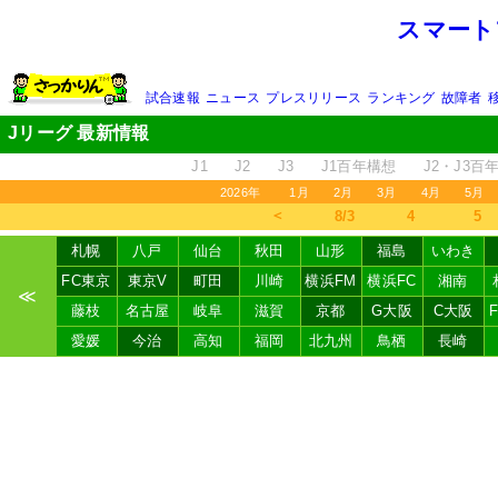
スマート
試合速報
ニュース
プレスリリース
ランキング
故障者
Jリーグ 最新情報
J1
J2
J3
J1百年構想
J2・J3百
2026年
1月
2月
3月
4月
5月
＜
8/3
4
5
札幌
八戸
仙台
秋田
山形
福島
いわき
FC東京
東京V
町田
川崎
横浜FM
横浜FC
湘南
≪
藤枝
名古屋
岐阜
滋賀
京都
G大阪
C大阪
愛媛
今治
高知
福岡
北九州
鳥栖
長崎