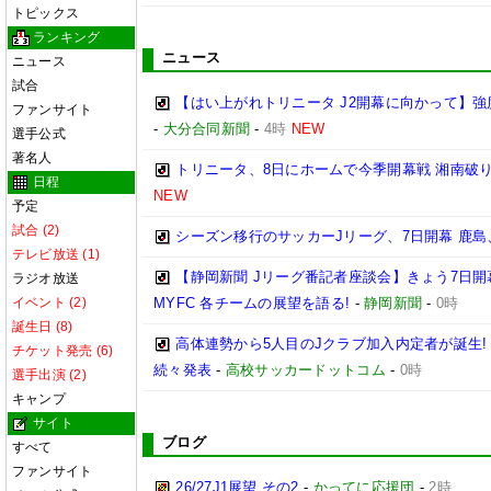
トピックス
ランキング
ニュース
ニュース
試合
【はい上がれトリニータ J2開幕に向かって】
ファンサイト
-
大分合同新聞
-
4時
NEW
選手公式
著名人
トリニータ、8日にホームで今季開幕戦 湘南破
日程
NEW
予定
試合 (2)
シーズン移行のサッカーJリーグ、7日開幕 鹿島
テレビ放送 (1)
【静岡新聞 Jリーグ番記者座談会】きょう7日開
ラジオ放送
イベント (2)
MYFC 各チームの展望を語る!
-
静岡新聞
-
0時
誕生日 (8)
高体連勢から5人目のJクラブ加入内定者が誕生!
チケット発売 (6)
続々発表
-
高校サッカードットコム
-
0時
選手出演 (2)
キャンプ
サイト
ブログ
すべて
ファンサイト
26/27J1展望 その2
-
かってに応援団
-
2時