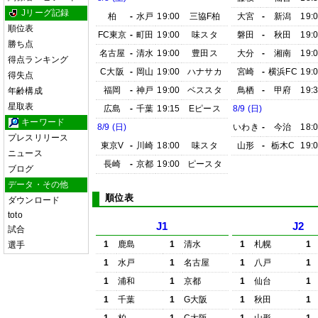
Jリーグ記録
柏
-
水戸
19:00
三協F柏
大宮
-
新潟
19:
順位表
FC東京
-
町田
19:00
味スタ
磐田
-
秋田
19:
勝ち点
名古屋
-
清水
19:00
豊田ス
大分
-
湘南
19:
得点ランキング
C大阪
-
岡山
19:00
ハナサカ
宮崎
-
横浜FC
19:
得失点
福岡
-
神戸
19:00
ベススタ
鳥栖
-
甲府
19:
年齢構成
星取表
広島
-
千葉
19:15
Eピース
8/9 (日)
キーワード
8/9 (日)
いわき
-
今治
18:
プレスリリース
東京V
-
川崎
18:00
味スタ
山形
-
栃木C
19:
ニュース
長崎
-
京都
19:00
ピースタ
ブログ
データ・その他
順位表
ダウンロード
toto
J1
J2
試合
1
鹿島
1
清水
1
札幌
1
選手
1
水戸
1
名古屋
1
八戸
1
1
浦和
1
京都
1
仙台
1
1
千葉
1
G大阪
1
秋田
1