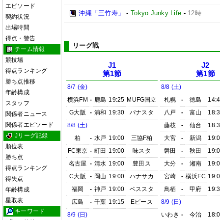
エピソード
沖縄「三竹寿」
-
Tokyo Junky Life
-
12時
契約状況
出場時間
得点・警告
リーグ戦
チーム情報
競技場
J1
J2
得点ランキング
第1節
第1節
勝ち点推移
8/7 (金)
8/8 (土)
年齢構成
横浜FM
-
鹿島
19:25
MUFG国立
札幌
-
徳島
14:
スタッフ
G大阪
-
浦和
19:30
パナスタ
八戸
-
富山
18:
関係者ニュース
関係者エピソード
8/8 (土)
藤枝
-
仙台
18:
Jリーグ記録
柏
-
水戸
19:00
三協F柏
大宮
-
新潟
19:
順位表
FC東京
-
町田
19:00
味スタ
磐田
-
秋田
19:
勝ち点
名古屋
-
清水
19:00
豊田ス
大分
-
湘南
19:
得点ランキング
C大阪
-
岡山
19:00
ハナサカ
宮崎
-
横浜FC
19:
得失点
福岡
-
神戸
19:00
ベススタ
鳥栖
-
甲府
19:
年齢構成
星取表
広島
-
千葉
19:15
Eピース
8/9 (日)
キーワード
8/9 (日)
いわき
-
今治
18: