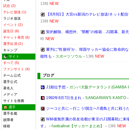
13時
NEW
試合 (2)
テレビ放送 (1)
【8月8日】大宮vs新潟のテレビ放送/ネット配信
ラジオ放送
13時
NEW
イベント (2)
誕生日 (8)
契約解除、構想外、“禁断”の移籍…J1開幕、新
チケット発売 (6)
時
NEW
選手出演 (2)
審判に“性接待”か、韓国サッカー協会に致命的
キャンプ
能性も
-
スポーツソウル
-
13時
NEW
サイト
すべて (5)
ファンサイト (4)
ブログ
チーム公式
選手公式
J1順位予想
-
ガンバ大阪データランド(GAMBA OSAK
著名人
メディア
1992年8月7日生まれ
-
SANGARIAN'S KANTO
サイトを推薦
選手
ジーコと共に～行こう!国立へ!!鹿島と共に戦うため
選手名鑑
W杯後無所属の長友佑都が東京のJ1開幕戦に来
故障者
す」
-
footballnet【サッカーまとめ】
-
13時
NEW
移籍