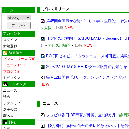
プレスリリース
チーム
第45回全国豊かな海づくり大会～魚庭(なにわ)
ソ大阪
-
13時
NEW
アカウント
【アビスパ福岡 × SAIBU LAND × doco
ログイン
せ
-
アビスパ福岡
-
13時
NEW
新規登録
新着情報
FC町田ゼルビア「タウンニュース町田版」掲載
プレスリリース (26)
ニュース (29)
2026/27TODAY’S HEROグッズ販売のお知らせ
ブログ (4)
毎月12日開催「Jリーグオンラインストア サポ
トピックス
ランキング
NEW
ニュース
試合
ファンサイト
ニュース
選手公式
ジュビロ磐田 DF甲斐が骨折、全治3カ月
-
静岡
著名人
日程
【8月8日】藤枝vs仙台のテレビ放送/ネット配信
予定