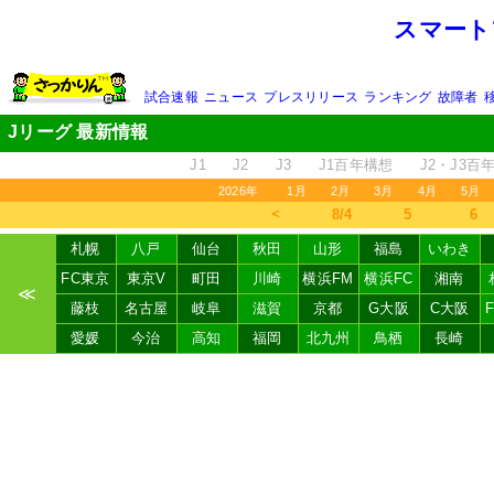
スマート
試合速報
ニュース
プレスリリース
ランキング
故障者
Jリーグ 最新情報
J1
J2
J3
J1百年構想
J2・J3百
2026年
1月
2月
3月
4月
5月
＜
8/4
5
6
札幌
八戸
仙台
秋田
山形
福島
いわき
FC東京
東京V
町田
川崎
横浜FM
横浜FC
湘南
≪
藤枝
名古屋
岐阜
滋賀
京都
G大阪
C大阪
愛媛
今治
高知
福岡
北九州
鳥栖
長崎