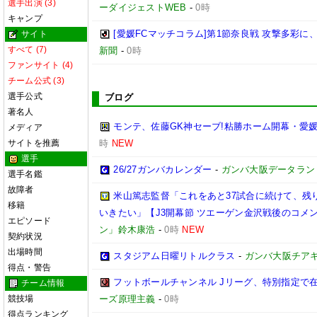
選手出演 (3)
ーダイジェストWEB
-
0時
キャンプ
[愛媛FCマッチコラム]第1節奈良戦 攻撃多彩
サイト
すべて (7)
新聞
-
0時
ファンサイト (4)
チーム公式 (3)
選手公式
ブログ
著名人
モンテ、佐藤GK神セーブ!粘勝ホーム開幕・愛媛
メディア
サイトを推薦
時
NEW
選手
26/27ガンバカレンダー
-
ガンバ大阪データランド(GA
選手名鑑
故障者
米山篤志監督「これをあと37試合に続けて、残
移籍
いきたい」【J3開幕節 ツエーゲン金沢戦後のコメント】(
エピソード
ン」鈴木康浩
-
0時
NEW
契約状況
出場時間
スタジアム日曜リトルクラス
-
ガンバ大阪チア
得点・警告
フットボールチャンネル Jリーグ、特別指定で
チーム情報
競技場
ーズ原理主義
-
0時
得点ランキング