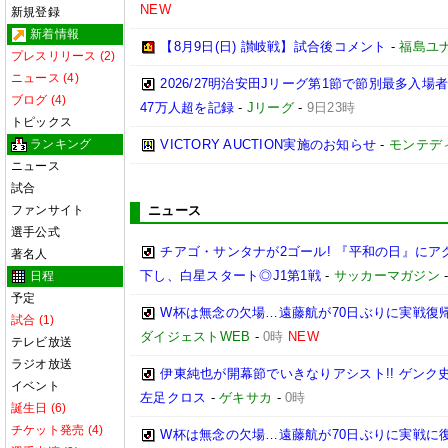
NEW
新規登録
新着情報
【8月9日(日) 讃岐戦】試合後コメント
-
福島ユ
プレスリリース (2)
ニュース (4)
2026/27明治安田Jリーグ第1節で節別最多入場
ブログ (4)
47万人超を記録
-
Jリーグ
-
9日23時
トピックス
ランキング
VICTORY AUCTION実施のお知らせ
-
モンテデ
ニュース
試合
ファンサイト
ニュース
選手公式
チアゴ・サンタナが2ゴール! 『平和の日』に
著名人
下し、白星スタート◎J1第1戦
-
サッカーマガジン
日程
予定
W杯は無念の欠場…遠藤航が70日ぶりに実戦復帰
試合 (1)
ダイジェストWEB
-
0時
NEW
テレビ放送
ラジオ放送
伊東純也が開幕節でいきなりアシスト!! ゲン
イベント
左足クロス
-
ゲキサカ
-
0時
誕生日 (6)
チケット発売 (4)
W杯は無念の欠場…遠藤航が70日ぶりに実戦に復