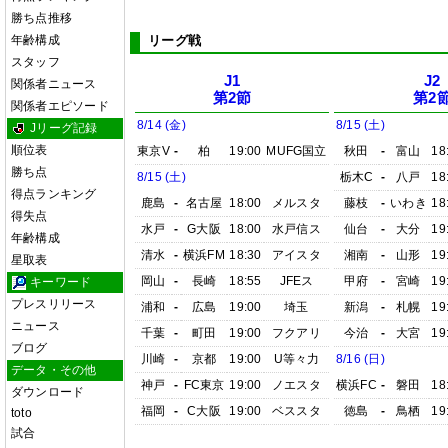
勝ち点推移
年齢構成
リーグ戦
スタッフ
J1
J2
関係者ニュース
第2節
第2
関係者エピソード
8/14 (金)
8/15 (土)
Jリーグ記録
順位表
東京V
-
柏
19:00
MUFG国立
秋田
-
富山
18
勝ち点
8/15 (土)
栃木C
-
八戸
18
得点ランキング
鹿島
-
名古屋
18:00
メルスタ
藤枝
-
いわき
18
得失点
水戸
-
G大阪
18:00
水戸信ス
仙台
-
大分
19
年齢構成
清水
-
横浜FM
18:30
アイスタ
湘南
-
山形
19
星取表
岡山
-
長崎
18:55
JFEス
甲府
-
宮崎
19
キーワード
プレスリリース
浦和
-
広島
19:00
埼玉
新潟
-
札幌
19
ニュース
千葉
-
町田
19:00
フクアリ
今治
-
大宮
19
ブログ
川崎
-
京都
19:00
U等々力
8/16 (日)
データ・その他
神戸
-
FC東京
19:00
ノエスタ
横浜FC
-
磐田
18
ダウンロード
福岡
-
C大阪
19:00
ベススタ
徳島
-
鳥栖
19
toto
試合