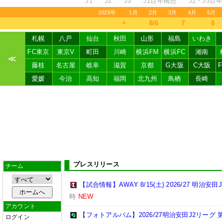
J1
J2
J3
J1百年構想
J2・J3百
2026年
1月
2月
3月
4月
5月
＜
8/6
7
8
札幌
八戸
仙台
秋田
山形
福島
いわき
FC東京
東京V
町田
川崎
横浜FM
横浜FC
湘南
≪
藤枝
名古屋
岐阜
滋賀
京都
G大阪
C大阪
愛媛
今治
高知
福岡
北九州
鳥栖
長崎
プレスリリース
チーム
【試合情報】AWAY 8/15(土) 2026/27 明治安田
時
NEW
アカウント
【フォトアルバム】2026/27明治安田J2リーグ 第
ログイン