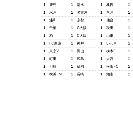
1
鹿島
1
清水
1
札幌
1
1
水戸
1
名古屋
1
八戸
1
1
浦和
1
京都
1
仙台
1
1
千葉
1
G大阪
1
秋田
1
1
柏
1
C大阪
1
山形
1
1
FC東京
1
神戸
1
いわき
1
1
東京V
1
岡山
1
栃木C
1
1
町田
1
広島
1
大宮
1
1
川崎
1
福岡
1
横浜FC
1
1
横浜FM
1
長崎
1
湘南
1