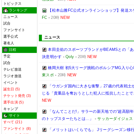
トピックス
ランキング
【松本山雅FC公式オンラインショップ】発送ス
ニュース
FC
-
20時
NEW
試合
ファンサイト
選手公式
ニュース
著名人
本田圭佑のスポーツブランドがBEAMSとの「あ
日程
予定
決意明かす
-
Qoly
-
20時
NEW
試合
橋岡大樹 初5大リーグ挑戦のボルシアMG入り
テレビ放送
東スポ
-
20時
NEW
ラジオ放送
イベント
「ウガンダ国内に大きな衝撃」27歳の代表戦士
誕生日 (5)
じる「貴重品を奪おうとした犯人に抵抗したことで
チケット発売 (3)
NEW
選手出演 (5)
キャンプ
「なんてことだ!」サラーの新天地での“超高額
サイト
のトップスターたちとは…」
-
サッカーダイジェス
すべて (21)
ファンサイト (8)
「メリットはいくらでも」 Jリーグシーズン移