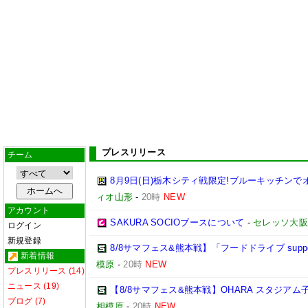
プレスリリース
チーム
8月9日(日)栃木シティ戦限定!ブルーキッチンで
ィオ山形
-
20時
NEW
アカウント
SAKURA SOCIOブースについて
-
セレッソ大阪
ログイン
新規登録
8/8サマフェス&熊本戦】「フードドライブ suppo
新着情報
模原
-
20時
NEW
プレスリリース (14)
ニュース (19)
【8/8サマフェス&熊本戦】OHARA スタジア
ブログ (7)
相模原
-
20時
NEW