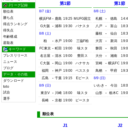
第1節
第1節
Jリーグ記録
8/7 (金)
8/8 (土)
順位表
勝ち点
横浜FM
-
鹿島
19:25
MUFG国立
札幌
-
徳島
14:
得点ランキング
G大阪
-
浦和
19:30
パナスタ
八戸
-
富山
18:
得失点
8/8 (土)
藤枝
-
仙台
18:
年齢構成
柏
-
水戸
19:00
三協F柏
大宮
-
新潟
19:
星取表
FC東京
-
町田
19:00
味スタ
磐田
-
秋田
19:
キーワード
プレスリリース
名古屋
-
清水
19:00
豊田ス
大分
-
湘南
19:
ニュース
C大阪
-
岡山
19:00
ハナサカ
宮崎
-
横浜FC
19:
ブログ
福岡
-
神戸
19:00
ベススタ
鳥栖
-
甲府
19:
データ・その他
広島
-
千葉
19:15
Eピース
8/9 (日)
ダウンロード
8/9 (日)
いわき
-
今治
18:
toto
試合
東京V
-
川崎
18:00
味スタ
山形
-
栃木C
19:
選手
長崎
-
京都
19:00
ピースタ
順位表
J1
J2