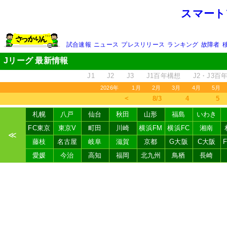
スマート
試合速報
ニュース
プレスリリース
ランキング
故障者
Jリーグ 最新情報
J1
J2
J3
J1百年構想
J2・J3百
2026年
1月
2月
3月
4月
5月
＜
8/3
4
5
札幌
八戸
仙台
秋田
山形
福島
いわき
FC東京
東京V
町田
川崎
横浜FM
横浜FC
湘南
≪
藤枝
名古屋
岐阜
滋賀
京都
G大阪
C大阪
愛媛
今治
高知
福岡
北九州
鳥栖
長崎