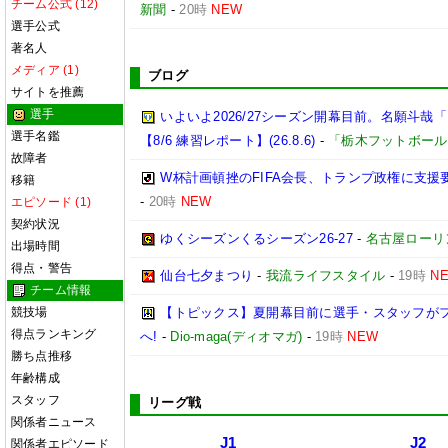
チーム公式 (12)
新聞
-
20時
NEW
選手公式
著名人
メディア (1)
ブログ
サイトを推薦
選手
いよいよ2026/27シーズン開幕目前。名願斗
選手名鑑
【8/6 練習レポート】(26.8.6)
-
「栃木フットボール
故障者
W杯計画頓挫のFIFA会長、トランプ政権に支援
移籍
-
20時
NEW
エピソード (1)
契約状況
ゆくシーズンくるシーズン26-27
-
名古屋ローリ
出場時間
得点・警告
仙台七夕まつり
-
我流ライフスタイル
-
19時
N
チーム情報
競技場
【トピックス】夏開幕目前に選手・スタッフが
得点ランキング
へ!
-
Dio-maga(ディオマガ)
-
19時
NEW
勝ち点推移
年齢構成
スタッフ
リーグ戦
関係者ニュース
J1
J2
関係者エピソード