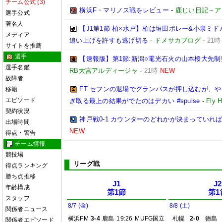
チーム公式 (3)
横浜F・マリノス戦をレビュー
-
鹿じい日記～ア
選手公式
著名人
【J1第1節 柏×水戸】柏は垣田ボレー&小泉ミ
メディア
追い上げを許すも逃げ切る
-
ドメサカブログ
-
21時
サイトを推薦
選手
【速報版】第1節:新潟○電光石火の山本桜大先制
選手名鑑
RB大宮アルディージャ
-
21時
NEW
故障者
FT セフンの退場でグランパスが押し込むが、
移籍
エピソード
ぎ取る最上の結果がでたのはデカい #spulse
-
Fly 
契約状況
神戸戦0-1 カウンターのどれかが決まっていれ
出場時間
NEW
得点・警告
チーム情報
競技場
リーグ戦
得点ランキング
勝ち点推移
J1
J2
年齢構成
第1節
第1
スタッフ
8/7 (金)
8/8 (土)
関係者ニュース
横浜FM
3-4
鹿島
19:26
MUFG国立
札幌
2-0
徳島
関係者エピソード