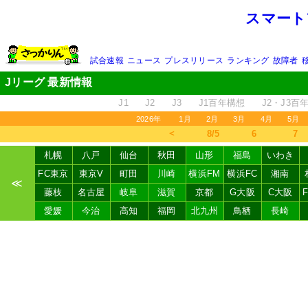
スマート
試合速報
ニュース
プレスリリース
ランキング
故障者
Jリーグ 最新情報
J1
J2
J3
J1百年構想
J2・J3百
2026年
1月
2月
3月
4月
5月
＜
8/5
6
7
札幌
八戸
仙台
秋田
山形
福島
いわき
FC東京
東京V
町田
川崎
横浜FM
横浜FC
湘南
≪
藤枝
名古屋
岐阜
滋賀
京都
G大阪
C大阪
愛媛
今治
高知
福岡
北九州
鳥栖
長崎