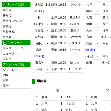
Jリーグ記録
G大阪
4-3
浦和
19:33
パナスタ
八戸
-
富山
順位表
8/8 (土)
藤枝
-
仙台
勝ち点
柏
-
水戸
19:00
三協F柏
大宮
-
新潟
得点ランキング
FC東京
-
町田
19:00
味スタ
磐田
-
秋田
得失点
名古屋
-
清水
19:00
豊田ス
大分
-
湘南
年齢構成
C大阪
-
岡山
19:00
ハナサカ
宮崎
-
横浜FC
星取表
キーワード
福岡
-
神戸
19:00
ベススタ
鳥栖
-
甲府
プレスリリース
広島
-
千葉
19:15
Eピース
8/9 (日)
ニュース
8/9 (日)
いわき
-
今治
ブログ
東京V
-
川崎
18:00
味スタ
山形
-
栃木C
データ・その他
長崎
-
京都
19:00
ピースタ
ダウンロード
toto
試合
順位表
選手
J1
J2
1
鹿島
1
清水
1
札幌
1
水戸
1
名古屋
1
八戸
1
浦和
1
京都
1
仙台