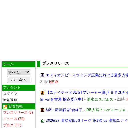
プレスリリース
チーム
エディオンピースウイング広島における最多入
21時
NEW
アカウント
【ユナイテッドBESTプレーヤー賞(トヨタユナイテッ
ログイン
節 vs 名古屋 採点受付中!
-
清水エスパルス
-
21時
新規登録
新着情報
8/8・新潟戦 試合終了
-
RB大宮アルディージャ
プレスリリース (5)
ニュース (78)
2026/27 明治安田J3リーグ 第1節 vs 高知ユ
ブログ (11)