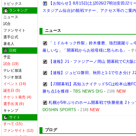
【お知らせ】8月15日(土)2026/27明治安田J
トピックス
ランキング
スタジアム仙台)の観戦マナー、アクセス等のご案
ニュース
試合
ファンサイト
ニュース
選手公式
「ミドルキック炸裂」鈴木優磨、強烈腹蹴り→
著名人
厳しいな」「開幕戦からお祖母様に怒られる」
-
テ
日程
予定
【速報】J1・ファジアーノ岡山 開幕戦でC大阪に
試合 (19)
テレビ放送
【速報】ジュビロ磐田、秋田と1-1で引き分け J
ラジオ放送
イベント (16)
【J3開幕戦】高知ユナイテッドSCは松本山雅FC
誕生日 (5)
勝ち点1を獲得
-
TBS NEWS DIG
-
21時
NEW
チケット発売 (4)
札幌が5年ぶりのホーム開幕戦で快勝発進 2ト
選手出演 (9)
DOSHIN SPORTS
-
21時
NEW
キャンプ
サイト
すべて (15)
ブログ
ファンサイト (12)