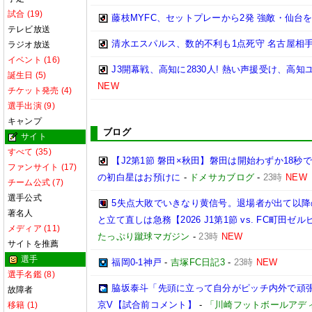
試合 (19)
藤枝MYFC、セットプレーから2発 強敵・仙台を
テレビ放送
清水エスパルス、数的不利も1点死守 名古屋相手
ラジオ放送
イベント (16)
J3開幕戦、高知に2830人! 熱い声援受け、高
誕生日 (5)
NEW
チケット発売 (4)
選手出演 (9)
キャンプ
ブログ
サイト
すべて (35)
【J2第1節 磐田×秋田】磐田は開始わずか18
ファンサイト (17)
の初白星はお預けに
-
ドメサカブログ
-
23時
NEW
チーム公式 (7)
選手公式
5失点大敗でいきなり黄信号。退場者が出て以
著名人
と立て直しは急務【2026 J1第1節 vs. FC町田ゼルビア
メディア (11)
たっぷり蹴球マガジン
-
23時
NEW
サイトを推薦
選手
福岡0-1神戸
-
吉塚FC日記3
-
23時
NEW
選手名鑑 (8)
脇坂泰斗「先頭に立って自分がピッチ内外で頑張っ
故障者
京V【試合前コメント】
-
「川崎フットボールアデ
移籍 (1)