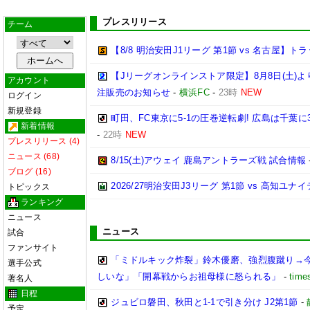
プレスリリース
チーム
【8/8 明治安田J1リーグ 第1節 vs 名古屋】
【Jリーグオンラインストア限定】8月8日(土)より「
アカウント
注販売のお知らせ
-
横浜FC
-
23時
NEW
ログイン
新規登録
町田、FC東京に5-1の圧巻逆転劇! 広島は千葉に
新着情報
-
22時
NEW
プレスリリース (4)
ニュース (68)
8/15(土)アウェイ 鹿島アントラーズ戦 試合情報
ブログ (16)
2026/27明治安田J3リーグ 第1節 vs 高知ユ
トピックス
ランキング
ニュース
ニュース
試合
ファンサイト
「ミドルキック炸裂」鈴木優磨、強烈腹蹴り→
選手公式
しいな」「開幕戦からお祖母様に怒られる」
-
time
著名人
日程
ジュビロ磐田、秋田と1-1で引き分け J2第1節
-
予定