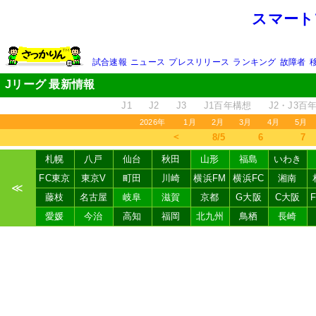
スマート
試合速報
ニュース
プレスリリース
ランキング
故障者
Jリーグ 最新情報
J1
J2
J3
J1百年構想
J2・J3百
2026年
1月
2月
3月
4月
5月
＜
8/5
6
7
札幌
八戸
仙台
秋田
山形
福島
いわき
FC東京
東京V
町田
川崎
横浜FM
横浜FC
湘南
≪
藤枝
名古屋
岐阜
滋賀
京都
G大阪
C大阪
愛媛
今治
高知
福岡
北九州
鳥栖
長崎