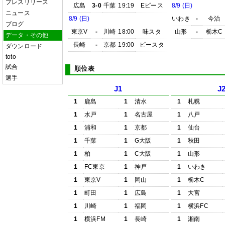
プレスリリース
広島
3-0
千葉
19:19
Eピース
8/9 (日)
ニュース
8/9 (日)
いわき
-
今治
ブログ
東京V
-
川崎
18:00
味スタ
山形
-
栃木C
データ・その他
長崎
-
京都
19:00
ピースタ
ダウンロード
toto
試合
順位表
選手
J1
J
1
鹿島
1
清水
1
札幌
1
水戸
1
名古屋
1
八戸
1
浦和
1
京都
1
仙台
1
千葉
1
G大阪
1
秋田
1
柏
1
C大阪
1
山形
1
FC東京
1
神戸
1
いわき
1
東京V
1
岡山
1
栃木C
1
町田
1
広島
1
大宮
1
川崎
1
福岡
1
横浜FC
1
横浜FM
1
長崎
1
湘南