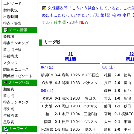
エピソード
久保藤次郎「こういう試合をしていると、この
契約状況
めにもこだわっていきたい」/J1 第1節 柏 vs 水
出場時間
ナル」鈴木潤
-
23時
NEW
得点・警告
チーム情報
競技場
リーグ戦
得点ランキング
勝ち点推移
J1
J2
年齢構成
第1節
第1
スタッフ
8/7 (金)
8/8 (土)
関係者ニュース
横浜FM
3-4
鹿島
19:26
MUFG国立
札幌
2-0
徳島
関係者エピソード
Jリーグ記録
G大阪
4-3
浦和
19:33
パナスタ
八戸
2-0
富山
順位表
8/8 (土)
藤枝
2-0
仙台
勝ち点
名古屋
0-1
清水
19:03
豊田ス
大宮
1-0
新潟
得点ランキング
C大阪
2-1
岡山
19:03
ハナサカ
磐田
1-1
秋田
得失点
柏
2-1
水戸
19:04
三協F柏
宮崎
0-1
横浜FC
年齢構成
福岡
0-1
神戸
19:04
ベススタ
大分
0-1
湘南
星取表
キーワード
FC東京
1-5
町田
19:05
味スタ
鳥栖
2-0
甲府