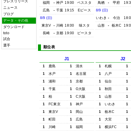
プレスリリース
福岡
-
神戸
19:00
ベススタ
鳥栖
-
甲府
19:
ニュース
広島
-
千葉
19:15
Eピース
8/9 (日)
ブログ
8/9 (日)
いわき
-
今治
18:
データ・その他
東京V
-
川崎
18:00
味スタ
山形
-
栃木C
19:
ダウンロード
toto
長崎
-
京都
19:00
ピースタ
試合
選手
順位表
J1
J2
1
鹿島
1
清水
1
札幌
1
1
水戸
1
名古屋
1
八戸
1
1
浦和
1
京都
1
仙台
1
1
千葉
1
G大阪
1
秋田
1
1
柏
1
C大阪
1
山形
1
1
FC東京
1
神戸
1
いわき
1
1
東京V
1
岡山
1
栃木C
1
1
町田
1
広島
1
大宮
1
1
川崎
1
福岡
1
横浜FC
1