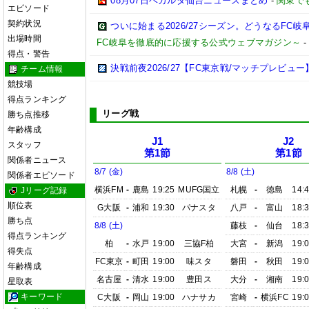
08月07日ベガルタ仙台ニュースまとめ
-
関東で
エピソード
契約状況
ついに始まる2026/27シーズン。どうなるFC岐阜【2
出場時間
FC岐阜を徹底的に応援する公式ウェブマガジン～
得点・警告
決戦前夜2026/27【FC東京戦/マッチプレビュー
チーム情報
競技場
得点ランキング
リーグ戦
勝ち点推移
年齢構成
J1
J2
スタッフ
第1節
第1節
関係者ニュース
8/7 (金)
8/8 (土)
関係者エピソード
横浜FM
-
鹿島
19:25
MUFG国立
札幌
-
徳島
14:
Jリーグ記録
順位表
G大阪
-
浦和
19:30
パナスタ
八戸
-
富山
18:
勝ち点
8/8 (土)
藤枝
-
仙台
18:
得点ランキング
柏
-
水戸
19:00
三協F柏
大宮
-
新潟
19:
得失点
FC東京
-
町田
19:00
味スタ
磐田
-
秋田
19:
年齢構成
名古屋
-
清水
19:00
豊田ス
大分
-
湘南
19:
星取表
キーワード
C大阪
-
岡山
19:00
ハナサカ
宮崎
-
横浜FC
19: