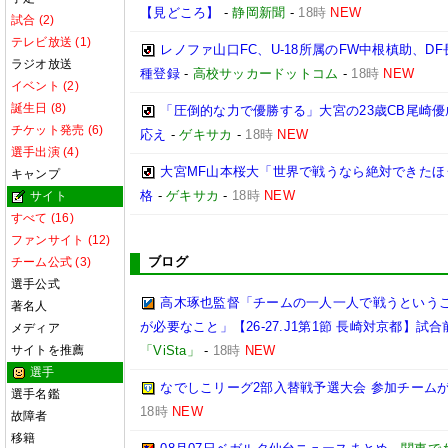
【見どころ】
-
静岡新聞
-
18時
NEW
試合 (2)
テレビ放送 (1)
レノファ山口FC、U-18所属のFW中根槙助、D
ラジオ放送
種登録
-
高校サッカードットコム
-
18時
NEW
イベント (2)
誕生日 (8)
「圧倒的な力で優勝する」大宮の23歳CB尾崎
チケット発売 (6)
応え
-
ゲキサカ
-
18時
NEW
選手出演 (4)
大宮MF山本桜大「世界で戦うなら絶対できたほ
キャンプ
格
-
ゲキサカ
-
18時
NEW
サイト
すべて (16)
ファンサイト (12)
ブログ
チーム公式 (3)
選手公式
高木琢也監督「チームの一人一人で戦うという
著名人
が必要なこと」【26-27.J1第1節 長崎対京都】試合
メディア
サイトを推薦
「ViSta」
-
18時
NEW
選手
なでしこリーグ2部入替戦予選大会 参加チームが
選手名鑑
18時
NEW
故障者
移籍