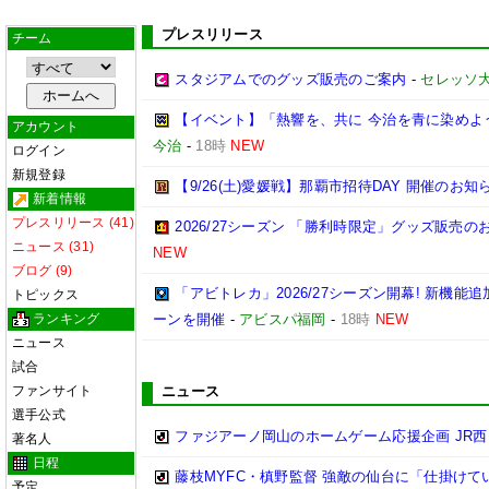
プレスリリース
チーム
スタジアムでのグッズ販売のご案内
-
セレッソ
【イベント】「熱響を、共に 今治を青に染めよう
アカウント
今治
-
18時
NEW
ログイン
新規登録
【9/26(土)愛媛戦】那覇市招待DAY 開催のお知
新着情報
プレスリリース (41)
2026/27シーズン 「勝利時限定」グッズ販売の
ニュース (31)
NEW
ブログ (9)
「アビトレカ」2026/27シーズン開幕! 新機
トピックス
ランキング
ーンを開催
-
アビスパ福岡
-
18時
NEW
ニュース
試合
ファンサイト
ニュース
選手公式
ファジアーノ岡山のホームゲーム応援企画 JR
著名人
日程
藤枝MYFC・槙野監督 強敵の仙台に「仕掛けて
予定