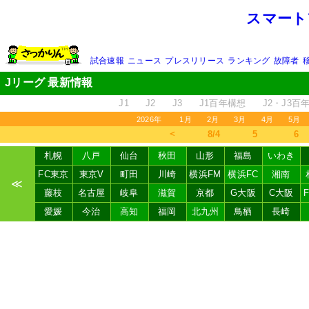
スマート
試合速報
ニュース
プレスリリース
ランキング
故障者
Jリーグ 最新情報
J1
J2
J3
J1百年構想
J2・J3百
2026年
1月
2月
3月
4月
5月
＜
8/4
5
6
札幌
八戸
仙台
秋田
山形
福島
いわき
FC東京
東京V
町田
川崎
横浜FM
横浜FC
湘南
≪
藤枝
名古屋
岐阜
滋賀
京都
G大阪
C大阪
愛媛
今治
高知
福岡
北九州
鳥栖
長崎