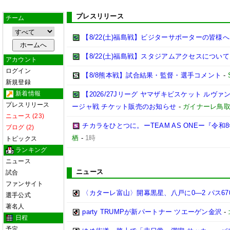
プレスリリース
チーム
【8/22(土)福島戦】ビジターサポーターの皆様へ
【8/22(土)福島戦】スタジアムアクセスについて
アカウント
ログイン
【8/8熊本戦】試合結果・監督・選手コメント
-
新規登録
新着情報
【2026/27Jリーグ ヤマザキビスケット ルヴァン
プレスリリース
ージャ戦 チケット販売のお知らせ
-
ガイナーレ鳥
ニュース (23)
チカラをひとつに。ーTEAM AS ONEー『令
ブログ (2)
栖
-
1時
トピックス
ランキング
ニュース
ニュース
試合
ファンサイト
〈カターレ富山〉開幕黒星、八戸に0―2 パス6
選手公式
著名人
party TRUMPが新パートナー ツエーゲン金沢
-
日程
予定