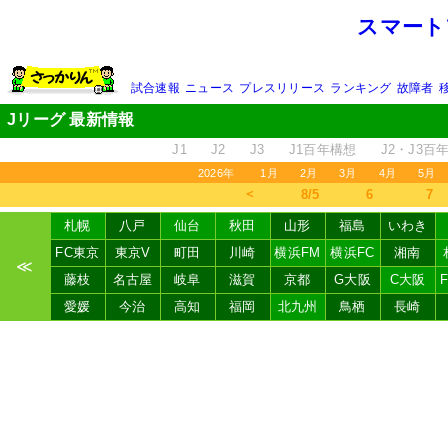
スマート
試合速報
ニュース
プレスリリース
ランキング
故障者
Jリーグ 最新情報
J1
J2
J3
J1百年構想
J2・J3百
2026年
1月
2月
3月
4月
5月
＜
8/5
6
7
札幌
八戸
仙台
秋田
山形
福島
いわき
FC東京
東京V
町田
川崎
横浜FM
横浜FC
湘南
≪
藤枝
名古屋
岐阜
滋賀
京都
G大阪
C大阪
愛媛
今治
高知
福岡
北九州
鳥栖
長崎