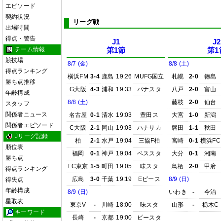
エピソード
契約状況
リーグ戦
出場時間
得点・警告
J1
J2
チーム情報
第1節
第1
競技場
8/7 (金)
8/8 (土)
得点ランキング
横浜FM
3-4
鹿島
19:26
MUFG国立
札幌
2-0
徳島
勝ち点推移
G大阪
4-3
浦和
19:33
パナスタ
八戸
2-0
富山
年齢構成
8/8 (土)
藤枝
2-0
仙台
スタッフ
関係者ニュース
名古屋
0-1
清水
19:03
豊田ス
大宮
1-0
新潟
関係者エピソード
C大阪
2-1
岡山
19:03
ハナサカ
磐田
1-1
秋田
Jリーグ記録
柏
2-1
水戸
19:04
三協F柏
宮崎
0-1
横浜FC
順位表
福岡
0-1
神戸
19:04
ベススタ
大分
0-1
湘南
勝ち点
FC東京
1-5
町田
19:05
味スタ
鳥栖
2-0
甲府
得点ランキング
広島
3-0
千葉
19:19
Eピース
8/9 (日)
得失点
年齢構成
8/9 (日)
いわき
-
今治
星取表
東京V
-
川崎
18:00
味スタ
山形
-
栃木C
キーワード
長崎
-
京都
19:00
ピースタ