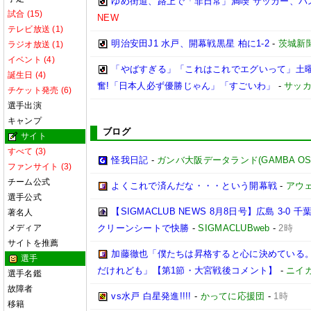
ゆめ街道、路上で「非日常」満喫 サッカー、バ
試合 (15)
NEW
テレビ放送 (1)
明治安田J1 水戸、開幕戦黒星 柏に1-2
-
茨城新
ラジオ放送 (1)
イベント (4)
「やばすぎる」「これはこれでエグいって」土曜
誕生日 (4)
奮!「日本人必ず優勝じゃん」「すごいわ」
-
サッカ
チケット発売 (6)
選手出演
キャンプ
ブログ
サイト
すべて (3)
怪我日記
-
ガンバ大阪データランド(GAMBA OSAKA
ファンサイト (3)
チーム公式
よくこれで済んだな・・・という開幕戦
-
アウェ
選手公式
【SIGMACLUB NEWS 8月8日号】広島 3
著名人
メディア
クリーンシートで快勝
-
SIGMACLUBweb
-
2時
サイトを推薦
加藤徹也「僕たちは昇格すると心に決めている
選手
だけれども」【第1節・大宮戦後コメント】
-
ニイ
選手名鑑
故障者
vs水戸 白星発進!!!!
-
かってに応援団
-
1時
移籍