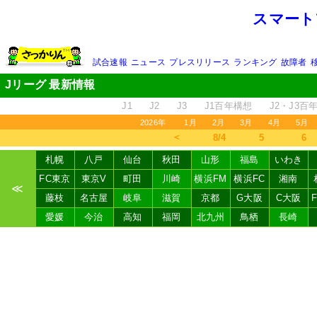
スマート
試合速報
ニュース
プレスリリース
ランキング
故障者
Jリーグ 最新情報
J1
J2
J3
J1百年構想
J2・J3百
2026年
1月
2月
3月
4月
5月
＜
8/4
5
6
札幌
八戸
仙台
秋田
山形
福島
いわき
FC東京
東京V
町田
川崎
横浜FM
横浜FC
湘南
≪
藤枝
名古屋
岐阜
滋賀
京都
G大阪
C大阪
愛媛
今治
高知
福岡
北九州
鳥栖
長崎