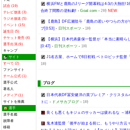
横浜FMと鹿島のJリーグ開幕戦は4-3の大熱狂!
試合 (19)
合終了間際の逆転劇!
-
Goal.com
-
2時
NEW
テレビ放送 (3)
ラジオ放送 (5)
【鹿島】DF広瀬陸斗「鹿島の若いやつらの方が
イベント (15)
プ[0:53]
-
日刊スポーツ
-
1時
誕生日 (5)
チケット発売 (4)
【横浜】日本代表森保一監督が「本当に素晴らし
選手出演 (9)
[0:47]
-
日刊スポーツ
-
1時
キャンプ
J1名古屋、ホームで8日初戦 ペトロビッチ監
サイト
すべて (2)
1時
ファンサイト
チーム公式 (1)
選手公式
ブログ
著名人
日本代表DF冨安健洋の英プレミア・クリスタル
メディア (1)
サイトを推薦
トに
-
ドメサカブログ
-
1時
選手
良くも悪くもキジェのサッカーは疲れるな ～浦
選手名鑑
故障者
鬼木達監督「後半が始まる前に、もうやり方云
移籍