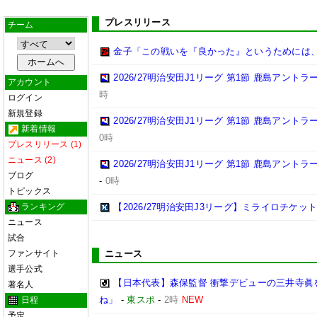
プレスリリース
チーム
金子「この戦いを『良かった』というためには
2026/27明治安田J1リーグ 第1節 鹿島アント
アカウント
時
ログイン
新規登録
2026/27明治安田J1リーグ 第1節 鹿島アント
新着情報
0時
プレスリリース (1)
ニュース (2)
2026/27明治安田J1リーグ 第1節 鹿島アント
ブログ
-
0時
トピックス
ランキング
【2026/27明治安田J3リーグ】ミライロチケ
ニュース
試合
ファンサイト
ニュース
選手公式
【日本代表】森保監督 衝撃デビューの三井寺眞
著名人
ね」
-
東スポ
-
2時
NEW
日程
予定