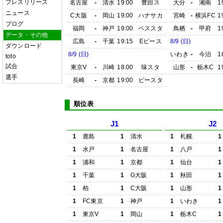
プレスリリース
名古屋
-
清水
19:00
豊田ス
大分
-
湘南
1
ニュース
C大阪
-
岡山
19:00
ハナサカ
宮崎
-
横浜FC
1
ブログ
福岡
-
神戸
19:00
ベススタ
鳥栖
-
甲府
1
データ・その他
広島
-
千葉
19:15
Eピース
8/9 (日)
ダウンロード
8/9 (日)
いわき
-
今治
1
toto
試合
東京V
-
川崎
18:00
味スタ
山形
-
栃木C
1
選手
長崎
-
京都
19:00
ピースタ
順位表
J1
J2
1
鹿島
1
清水
1
札幌
1
1
水戸
1
名古屋
1
八戸
1
1
浦和
1
京都
1
仙台
1
1
千葉
1
G大阪
1
秋田
1
1
柏
1
C大阪
1
山形
1
1
FC東京
1
神戸
1
いわき
1
1
東京V
1
岡山
1
栃木C
1