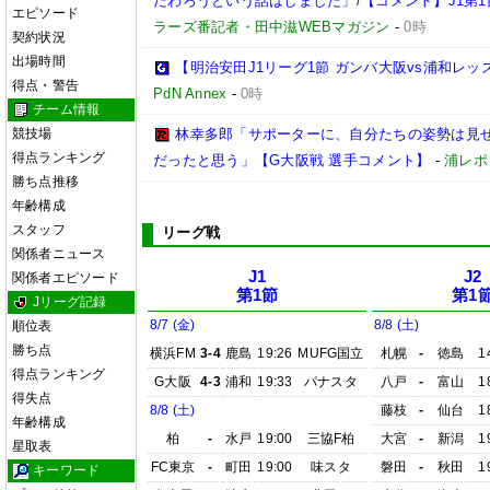
だわろうという話はしました」/【コメント】J1第1
エピソード
ラーズ番記者・田中滋WEBマガジン
-
0時
契約状況
出場時間
【明治安田J1リーグ1節 ガンバ大阪vs浦和レ
得点・警告
PdN Annex
-
0時
チーム情報
競技場
林幸多郎「サポーターに、自分たちの姿勢は見
得点ランキング
だったと思う」【G大阪戦 選手コメント】
-
浦レポ
勝ち点推移
年齢構成
スタッフ
リーグ戦
関係者ニュース
J1
J2
関係者エピソード
第1節
第1
Jリーグ記録
8/7 (金)
8/8 (土)
順位表
勝ち点
横浜FM
3-4
鹿島
19:26
MUFG国立
札幌
-
徳島
1
得点ランキング
G大阪
4-3
浦和
19:33
パナスタ
八戸
-
富山
1
得失点
8/8 (土)
藤枝
-
仙台
1
年齢構成
柏
-
水戸
19:00
三協F柏
大宮
-
新潟
1
星取表
FC東京
-
町田
19:00
味スタ
磐田
-
秋田
1
キーワード