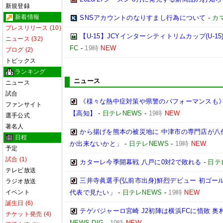
新規登録
新着情報
SNSアカウントのなりすまし行為について
-
カ
プレスリリース (10)
【U-15】JCYインターシティトリムカップ(U-15
ニュース (32)
FC
-
19時
NEW
ブログ (2)
トピックス
ランキング
ニュース
ニュース
試合
《様々な熱中症対策や県警のパフォーマンスも》 
ファンサイト
【高知】
-
日テレNEWS
-
19時
NEW
選手公式
著名人
から揚げを熊本の被災地に 中津市の専門店が八
日程
か出来ないかと」
-
日テレNEWS
-
19時
NEW
予定
試合 (1)
カターレ今季開幕戦 八戸に0対2で敗れる
-
日テ
テレビ放送
三井寺眞選手(弘前市出身)鮮烈デビュー 初ゴー
ラジオ放送
イベント
代表で見たい」
-
日テレNEWS
-
19時
NEW
誕生日 (6)
テゲバジャーロ宮崎 J2初陣は横浜FCに惜敗 
チケット発売 (4)
NEWS DIG
-
19時
NEW