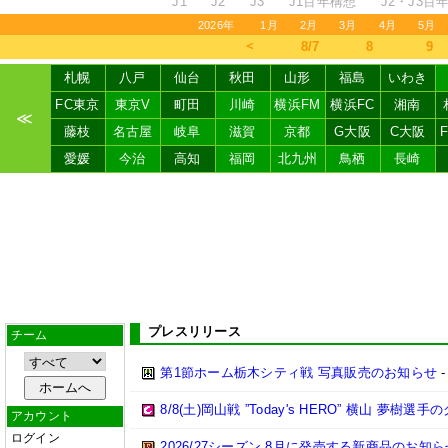
J1
J2
J3
J1百年構想
J2・J3百
2026年
1月
2月
3月
4月
5月
＜
8/7
8
9
札幌
八戸
仙台
秋田
山形
福島
いわき
FC東京
東京V
町田
川崎
横浜FM
横浜FC
湘南
≪
藤枝
名古屋
岐阜
滋賀
京都
G大阪
C大阪
愛媛
今治
高知
福岡
北九州
鳥栖
長崎
プレスリリース
チーム
第1節ホーム栃木シティ戦 写真販売のお知らせ
8/8(土)岡山戦 ”Today's HERO” 横山 夢樹選
アカウント
ログイン
2026/27シーズン 8月に発売する新商品のお知ら