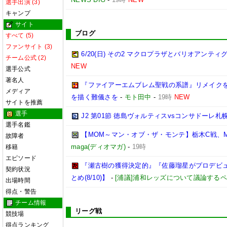
選手出演 (3)
キャンプ
サイト
ブログ
すべて (5)
ファンサイト (3)
6/20(日) その2 マクロプラザとバリオアンテ
チーム公式 (2)
NEW
選手公式
著名人
『ファイアーエムブレム聖戦の系譜』リメイクを
メディア
を描く難儀さを
-
モト田中
-
19時
NEW
サイトを推薦
選手
J2 第01節 徳島ヴォルティスvsコンサドーレ札
選手名鑑
【MOM～マン・オブ・ザ・モンテ】栃木C戦、
故障者
maga(ディオマガ)
-
19時
移籍
エピソード
『瀬古樹の獲得決定的』『佐藤瑠星がプロデビュ
契約状況
とめ(8/10)】
-
[浦議]浦和レッズについて議論する
出場時間
得点・警告
チーム情報
リーグ戦
競技場
得点ランキング