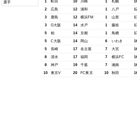
1
町田
10
川崎
1
札幌
1
選手
2
広島
12
浦和
1
八戸
1
3
鹿島
12
横浜FM
1
山形
1
3
G大阪
14
水戸
1
藤枝
1
5
柏
14
京都
1
鳥栖
1
5
C大阪
14
岡山
6
いわき
1
5
長崎
17
名古屋
7
大宮
1
8
清水
17
福岡
7
横浜FC
1
8
神戸
19
千葉
7
湘南
1
10
東京V
20
FC東京
10
秋田
1