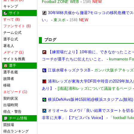
Football ZONE WEB
-
15時
NEW
キャンプ
30年W杯共催から撤退?モロッコの移民危機で
サイト
すべて (8)
い」
-
東スポ
-
15時
NEW
ファンサイト (6)
チーム公式
選手公式
ブログ
著名人
【練習場だより】10年前に、できなかったこと～
メディア (1)
サイトを推薦
コーチが選手たちに伝えたいこと。
-
kumamoto Foo
選手
江坂水曜キッズクラスB
-
ガンバ大阪チアキッズ
選手名鑑
故障者
浦和レッズが東海大学DF田中玲音の2029年加
移籍
あり】
-
[浦議]浦和レッズについて議論するページ
エピソード (1)
契約状況
横浜DeNAvs阪神15回戦@横浜スタジアム(観戦)
出場時間
オリオール ロメウ/「良い結果でスタートを切
得点・警告
非常に大事」:【アビスパ’s Voice】
-
「football 
チーム情報
競技場
得点ランキング