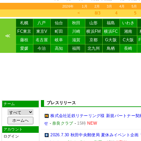
2026年
1月
2月
3月
4月
5月
＜
8/3
4
5
札幌
八戸
仙台
秋田
山形
福島
いわき
FC東京
東京V
町田
川崎
横浜FM
横浜FC
湘南
≪
藤枝
名古屋
岐阜
滋賀
京都
G大阪
C大阪
愛媛
今治
高知
福岡
北九州
鳥栖
長崎
プレスリリース
チーム
株式会社近鉄リテーリング様 新規パートナー契
せ
-
奈良クラブ
-
15時
NEW
アカウント
2026.7.30 秋田中央郵便局 夏休みイベン
ログイン