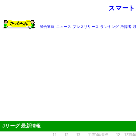
スマート
試合速報
ニュース
プレスリリース
ランキング
故障者
Jリーグ 最新情報
J1
J2
J3
J1百年構想
J2・J3百