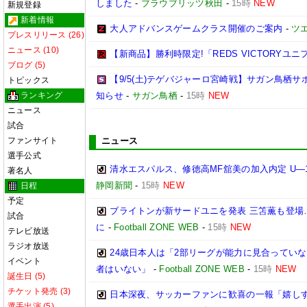
しました
-
ブラウブリッツ秋田
-
15時
NEW
新規登録
新着情報
大人アドバンスゲームクラス開催のご案内
-
ツ
プレスリリース (26)
ニュース (10)
【新商品】勝利時限定!「REDS VICTORYユニ
ブログ (5)
【9/5(土)テゲバジャーロ宮崎戦】サガン鳥栖
トピックス
ランキング
知らせ
-
サガン鳥栖
-
15時
NEW
ニュース
試合
ファンサイト
ニュース
選手公式
清水エスパルス、修徳高MF舘美の加入内定 U―
著名人
静岡新聞
-
15時
NEW
日程
予定
ブライトンが新サードユニを発表 三笘薫も登場
試合
に
-
Football ZONE WEB
-
15時
NEW
テレビ放送
ラジオ放送
24歳日本人は「2部リーグが能力に見合ってい
イベント
者はいない」
-
Football ZONE WEB
-
15時
NEW
誕生日 (5)
チケット発売 (3)
日本深夜、サッカーファンに歓喜の一報「嬉しす
選手出演 (5)