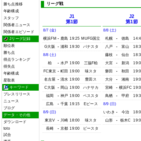
リーグ戦
勝ち点推移
年齢構成
J1
J2
スタッフ
第1節
第1節
関係者ニュース
8/7 (金)
8/8 (土)
関係者エピソード
横浜FM
-
鹿島
19:25
MUFG国立
札幌
-
徳島
14:
Jリーグ記録
順位表
G大阪
-
浦和
19:30
パナスタ
八戸
-
富山
18:
勝ち点
8/8 (土)
藤枝
-
仙台
18:
得点ランキング
柏
-
水戸
19:00
三協F柏
大宮
-
新潟
19:
得失点
FC東京
-
町田
19:00
味スタ
磐田
-
秋田
19:
年齢構成
名古屋
-
清水
19:00
豊田ス
大分
-
湘南
19:
星取表
キーワード
C大阪
-
岡山
19:00
ハナサカ
宮崎
-
横浜FC
19:
プレスリリース
福岡
-
神戸
19:00
ベススタ
鳥栖
-
甲府
19:
ニュース
広島
-
千葉
19:15
Eピース
8/9 (日)
ブログ
8/9 (日)
いわき
-
今治
18:
データ・その他
東京V
-
川崎
18:00
味スタ
山形
-
栃木C
19:
ダウンロード
toto
長崎
-
京都
19:00
ピースタ
試合