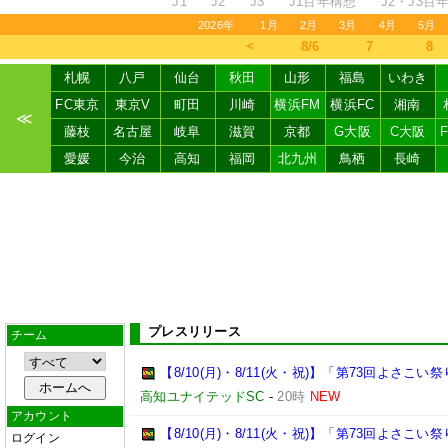
J1
J2
J3
J1百年構想
J2・J3百
2026年
1月
2月
3月
4月
5月
＜
8/6
7
8
札幌
八戸
仙台
秋田
山形
福島
いわき
FC東京
東京V
町田
川崎
横浜FM
横浜FC
湘南
≪
藤枝
名古屋
岐阜
滋賀
京都
G大阪
C大阪
愛媛
今治
高知
福岡
北九州
鳥栖
長崎
プレスリリース
チーム
【8/10(月)・8/11(火・祝)】「第73回よさ
高知ユナイテッドSC
-
20時
NEW
アカウント
【8/10(月)・8/11(火・祝)】「第73回よさこ
ログイン