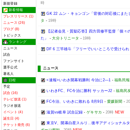
時
新規登録
新着情報
GK 22 ムン・キョンゴン「背後の対応後にま
プレスリリース (1)
タ
-
19時
ニュース (26)
ブログ (8)
【記者会見・質疑応答】四方田修平監督「個々
トピックス
た」
-
大分トリニータ
-
19時
ランキング
ニュース
DF 6 三竿雄斗「フリーでいいところで受けら
試合
ファンサイト
選手公式
ニュース
著名人
<速報>いわき開幕戦勝利 今治に2―1
-
福島民報
日程
予定
いわきFC、FC今治に勝利 サッカーJ2
-
福島民
試合 (16)
テレビ放送 (1)
FC今治、いわきに敗れる 8月9日
-
愛媛新聞
-
2
ラジオ放送
イベント (4)
滋賀vs岐阜 試合記録
-
ゲキサカ
-
20時
NEW
誕生日 (4)
東京V、開幕白星スルリ…後半アディショナルタ
チケット発売 (6)
ポーツ報知
-
20時
NEW