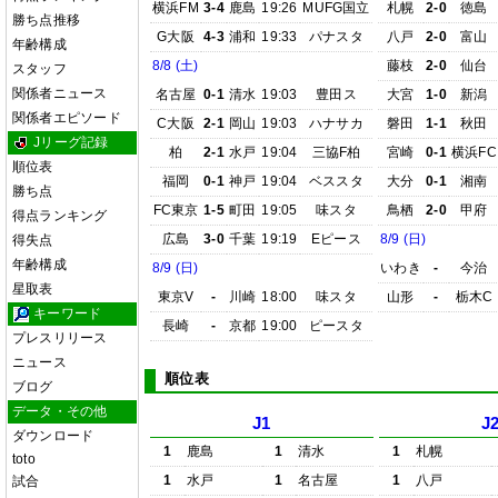
横浜FM
3-4
鹿島
19:26
MUFG国立
札幌
2-0
徳島
勝ち点推移
G大阪
4-3
浦和
19:33
パナスタ
八戸
2-0
富山
年齢構成
8/8 (土)
藤枝
2-0
仙台
スタッフ
関係者ニュース
名古屋
0-1
清水
19:03
豊田ス
大宮
1-0
新潟
関係者エピソード
C大阪
2-1
岡山
19:03
ハナサカ
磐田
1-1
秋田
Jリーグ記録
柏
2-1
水戸
19:04
三協F柏
宮崎
0-1
横浜FC
順位表
福岡
0-1
神戸
19:04
ベススタ
大分
0-1
湘南
勝ち点
FC東京
1-5
町田
19:05
味スタ
鳥栖
2-0
甲府
得点ランキング
広島
3-0
千葉
19:19
Eピース
8/9 (日)
得失点
年齢構成
8/9 (日)
いわき
-
今治
星取表
東京V
-
川崎
18:00
味スタ
山形
-
栃木C
キーワード
長崎
-
京都
19:00
ピースタ
プレスリリース
ニュース
順位表
ブログ
データ・その他
J1
J
ダウンロード
1
鹿島
1
清水
1
札幌
toto
1
水戸
1
名古屋
1
八戸
試合