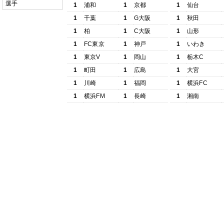
選手
1
浦和
1
京都
1
仙台
1
千葉
1
G大阪
1
秋田
1
柏
1
C大阪
1
山形
1
FC東京
1
神戸
1
いわき
1
東京V
1
岡山
1
栃木C
1
町田
1
広島
1
大宮
1
川崎
1
福岡
1
横浜FC
1
横浜FM
1
長崎
1
湘南