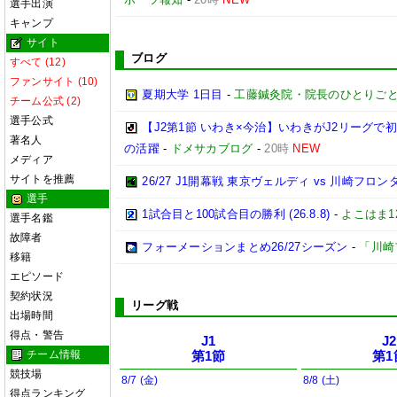
選手出演
キャンプ
サイト
ブログ
すべて (12)
ファンサイト (10)
夏期大学 1日目
-
工藤鍼灸院・院長のひとりごと
チーム公式 (2)
選手公式
【J2第1節 いわき×今治】いわきがJ2リーグ
著名人
の活躍
-
ドメサカブログ
-
20時
NEW
メディア
サイトを推薦
26/27 J1開幕戦 東京ヴェルディ vs 川崎フロン
選手
1試合目と100試合目の勝利 (26.8.8)
-
よこはま1
選手名鑑
故障者
フォーメーションまとめ26/27シーズン
-
「川崎
移籍
エピソード
契約状況
リーグ戦
出場時間
得点・警告
J1
J2
チーム情報
第1節
第1
競技場
8/7 (金)
8/8 (土)
得点ランキング