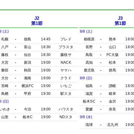
J2
J3
第1節
第1節
8 (土)
8/8 (土)
札幌
-
徳島
14:45
プレド
相模原
-
熊本
18:0
八戸
-
富山
18:30
プラスタ
長野
-
山口
18:0
藤枝
-
仙台
18:30
藤枝サ
鳥取
-
FC大阪
19:0
大宮
-
新潟
19:00
NACK
高知
-
松本
19:0
磐田
-
秋田
19:00
ヤマハ
鹿児島
-
群馬
19:0
大分
-
湘南
19:00
クラド
8/9 (日)
宮崎
-
横浜FC
19:00
いちご
福島
-
讃岐
18:0
鳥栖
-
甲府
19:30
駅スタ
滋賀
-
岐阜
18:3
9 (日)
栃木SC
-
金沢
19:0
いわき
-
今治
18:00
ハワスタ
愛媛
-
奈良
19:0
山形
-
栃木C
19:00
NDスタ
9/9 (水)
琉球
-
北九州
19:0