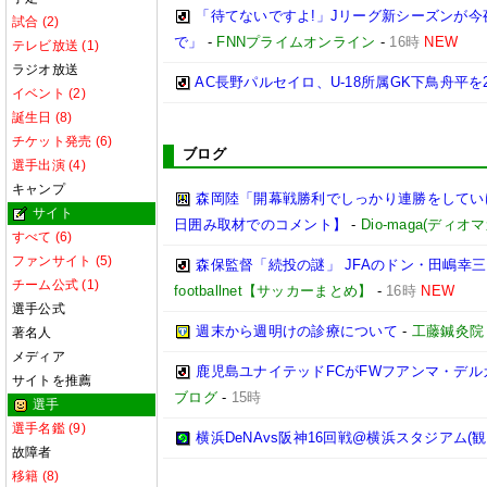
「待てないですよ!」Jリーグ新シーズンが今
試合 (2)
で」
-
FNNプライムオンライン
-
16時
NEW
テレビ放送 (1)
ラジオ放送
AC長野パルセイロ、U-18所属GK下鳥舟平を
イベント (2)
誕生日 (8)
チケット発売 (6)
ブログ
選手出演 (4)
キャンプ
森岡陸「開幕戦勝利でしっかり連勝をしてい
サイト
日囲み取材でのコメント】
-
Dio-maga(ディオマ
すべて (6)
ファンサイト (5)
森保監督「続投の謎」 JFAのドン・田嶋幸
チーム公式 (1)
footballnet【サッカーまとめ】
-
16時
NEW
選手公式
週末から週明けの診療について
-
工藤鍼灸院
著名人
メディア
鹿児島ユナイテッドFCがFWフアンマ・デル
サイトを推薦
ブログ
-
15時
選手
選手名鑑 (9)
横浜DeNAvs阪神16回戦@横浜スタジアム(観
故障者
移籍 (8)