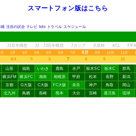
スマートフォン版はこちら
移籍
注目の試合
テレビ
toto
トラベル
スケジュール
J1百年構想
J2・J3百年構想
Jカップ
天皇杯
ACL
FI
8月
1月
2月
3月
4月
5月
6月
7月
9月
10月
11月
7
8/4
5
6
8
9
10
山形
福島
いわき
鹿島
水戸
栃木SC
栃木C
群馬
横浜FM
横浜FC
湘南
相模原
甲府
松本
長野
新潟
京都
G大阪
C大阪
FC大阪
奈良
神戸
鳥取
岡山
北九州
鳥栖
長崎
熊本
大分
宮崎
鹿児島
琉球