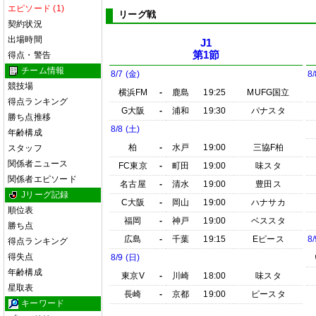
エピソード (1)
リーグ戦
契約状況
出場時間
J1
第1節
得点・警告
チーム情報
8/7 (金)
8/
競技場
横浜FM
-
鹿島
19:25
MUFG国立
得点ランキング
G大阪
-
浦和
19:30
パナスタ
勝ち点推移
8/8 (土)
年齢構成
柏
-
水戸
19:00
三協F柏
スタッフ
関係者ニュース
FC東京
-
町田
19:00
味スタ
関係者エピソード
名古屋
-
清水
19:00
豊田ス
Jリーグ記録
C大阪
-
岡山
19:00
ハナサカ
順位表
福岡
-
神戸
19:00
ベススタ
勝ち点
広島
-
千葉
19:15
Eピース
8/
得点ランキング
得失点
8/9 (日)
年齢構成
東京V
-
川崎
18:00
味スタ
星取表
長崎
-
京都
19:00
ピースタ
キーワード