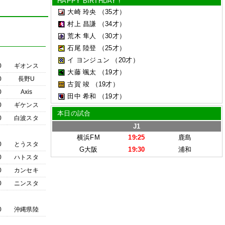
HAPPY BIRTHDAY !
大崎 玲央
（35才）
村上 昌謙
（34才）
荒木 隼人
（30才）
石尾 陸登
（25才）
イ ヨンジュン
（20才）
0
ギオンス
大藤 颯太
（19才）
0
長野U
古賀 竣
（19才）
0
Axis
田中 希和
（19才）
0
ギケンス
本日の試合
0
白波スタ
J1
横浜FM
19:25
鹿島
0
とうスタ
G大阪
19:30
浦和
0
ハトスタ
0
カンセキ
0
ニンスタ
0
沖縄県陸