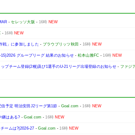
MAR
-
セレッソ大阪
-
16時
NEW
C
-
16時
NEW
プ大作戦」に参加しました
-
ブラウブリッツ秋田
-
16時
NEW
15)2026 グループリーグ 結果のお知らせ
-
松本山雅FC
-
16時
NEW
ップチーム登録(2種)及び1選手のU-21リーグ出場登録のお知らせ
-
ファジ
配信予定 明治安田J2リーグ第1節
-
Goal.com
-
16時
NEW
中継はある?
-
Goal.com
-
16時
NEW
ムは?|2026-27
-
Goal.com
-
16時
NEW