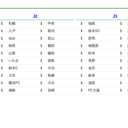
J2
J3
1
札幌
1
甲府
1
福島
1
1
八戸
1
新潟
1
栃木SC
1
1
仙台
1
富山
1
群馬
1
1
秋田
1
磐田
1
相模原
1
1
山形
1
藤枝
1
松本
1
1
いわき
1
徳島
1
長野
1
1
栃木C
1
今治
1
金沢
1
1
大宮
1
鳥栖
1
岐阜
1
1
横浜FC
1
大分
1
滋賀
1
1
湘南
1
宮崎
1
FC大阪
1