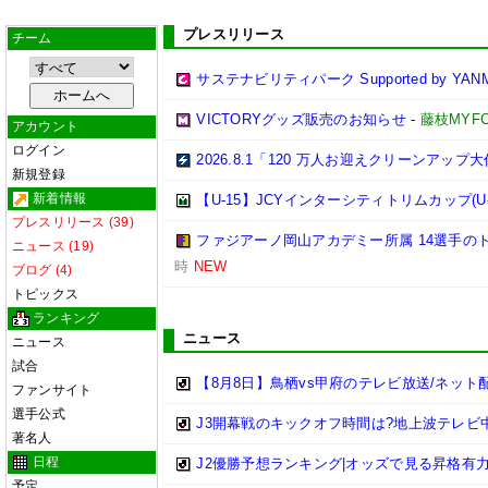
プレスリリース
チーム
サステナビリティパーク Supported by YAN
VICTORYグッズ販売のお知らせ
-
藤枝MYF
アカウント
ログイン
2026.8.1「120 万人お迎えクリーンアッ
新規登録
新着情報
【U-15】JCYインターシティトリムカップ(U-
プレスリリース (39)
ファジアーノ岡山アカデミー所属 14選手のト
ニュース (19)
時
NEW
ブログ (4)
トピックス
ランキング
ニュース
ニュース
試合
【8月8日】鳥栖vs甲府のテレビ放送/ネット
ファンサイト
選手公式
J3開幕戦のキックオフ時間は?地上波テレビ
著名人
日程
J2優勝予想ランキング|オッズで見る昇格有力チー
予定