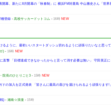
夜開幕、新たに8月開幕の「秋春制」に 横浜FM対鹿島 中山雅史さん「世界
2種登録
-
高校サッカードットコム
-
16時
NEW
けるように、最初いいスタートダッシュ切れるように頑張りたいなと思って
ガ)
-
16時
NEW
三に直撃 「目標達成できなかったからと言って消す必要は無い」 守田英正に
・院長のひとりごと3
-
15時
NEW
ガドの加入を正式発表 「皆さんに最高の喜びを届けられるよう頑張ります!
戦)
-
湘南☆浪漫
-
15時