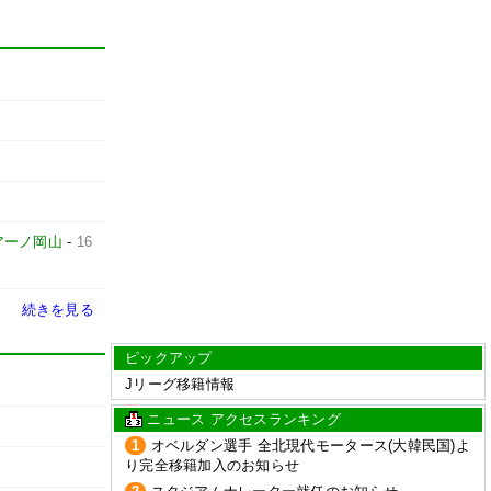
アーノ岡山
-
16
続きを見る
ピックアップ
Jリーグ移籍情報
ニュース アクセスランキング
1
オベルダン選手 全北現代モータース(大韓民国)よ
り完全移籍加入のお知らせ