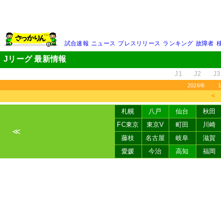
試合速報
ニュース
プレスリリース
ランキング
故障者
Jリーグ 最新情報
J1
J2
J3
2026年
＜
札幌
八戸
仙台
秋田
FC東京
東京V
町田
川崎
≪
藤枝
名古屋
岐阜
滋賀
愛媛
今治
高知
福岡