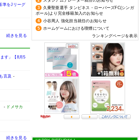
2
スタジアムナレーター就任のお知らせ
基準をJリーグ
3
久乗聖亜選手 タンピネス・ローバーズFC(シンガ
ポール)より完全移籍加入のお知らせ
4
小谷周人 強化担当就任のお知らせ
5
ホームゲームにおける喫煙について
続きを見る
ランキングページを表示
ます」【8月5
も言及
-
」
-
ドメサカ
続きを見る