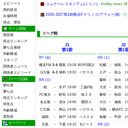
エピソード
コムナーレスタジアム(トリノ)
-
Kobby love
契約状況
2026-2027第1節横浜Fマリノス(アウェー)戦
-
だ
出場時間
得点・警告
チーム情報
リーグ戦
競技場
得点ランキング
J1
J2
勝ち点推移
第1節
第1
年齢構成
8/7 (金)
8/8 (土)
スタッフ
横浜FM
3-4
鹿島
19:26
MUFG国立
札幌
-
徳島
1
関係者ニュース
G大阪
4-3
浦和
19:33
パナスタ
八戸
-
富山
1
関係者エピソード
Jリーグ記録
8/8 (土)
藤枝
-
仙台
1
順位表
柏
-
水戸
19:00
三協F柏
大宮
-
新潟
1
勝ち点
FC東京
-
町田
19:00
味スタ
磐田
-
秋田
1
得点ランキング
名古屋
-
清水
19:00
豊田ス
大分
-
湘南
1
得失点
C大阪
-
岡山
19:00
ハナサカ
宮崎
-
横浜FC
1
年齢構成
星取表
福岡
-
神戸
19:00
ベススタ
鳥栖
-
甲府
1
キーワード
広島
-
千葉
19:15
Eピース
8/9 (日)