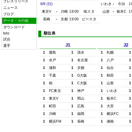
プレスリリース
8/9 (日)
いわき
-
今治
1
ニュース
東京V
-
川崎
18:00
味スタ
山形
-
栃木C
1
ブログ
長崎
-
京都
19:00
ピースタ
データ・その他
ダウンロード
順位表
toto
試合
J1
J2
選手
1
鹿島
1
清水
1
札幌
1
1
水戸
1
名古屋
1
八戸
1
1
浦和
1
京都
1
仙台
1
1
千葉
1
G大阪
1
秋田
1
1
柏
1
C大阪
1
山形
1
1
FC東京
1
神戸
1
いわき
1
1
東京V
1
岡山
1
栃木C
1
1
町田
1
広島
1
大宮
1
1
川崎
1
福岡
1
横浜FC
1
1
横浜FM
1
長崎
1
湘南
1