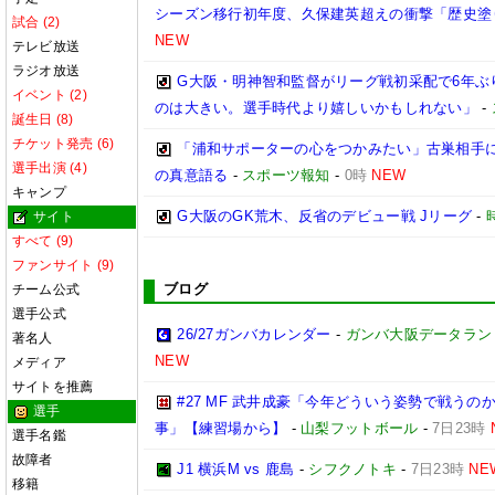
シーズン移行初年度、久保建英超えの衝撃「歴史塗
試合 (2)
NEW
テレビ放送
ラジオ放送
G大阪・明神智和監督がリーグ戦初采配で6年ぶ
イベント (2)
のは大きい。選手時代より嬉しいかもしれない」
-
誕生日 (8)
チケット発売 (6)
「浦和サポーターの心をつかみたい」古巣相手に
選手出演 (4)
の真意語る
-
スポーツ報知
-
0時
NEW
キャンプ
G大阪のGK荒木、反省のデビュー戦 Jリーグ
-
サイト
すべて (9)
ファンサイト (9)
ブログ
チーム公式
選手公式
26/27ガンバカレンダー
-
ガンバ大阪データランド(GA
著名人
NEW
メディア
サイトを推薦
#27 MF 武井成豪「今年どういう姿勢で戦う
選手
事」【練習場から】
-
山梨フットボール
-
7日23時
選手名鑑
故障者
J1 横浜M vs 鹿島
-
シフクノトキ
-
7日23時
NE
移籍