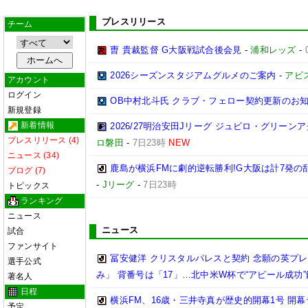
プレスリリース
チーム
曺 貴裁監督 G大阪戦試合後会見
-
浦和レッズ
-
2026シーズンスタジアムグルメのご案内
-
アビ
アカウント
ログイン
OB中村北斗氏 クラブ・フェロー契約更新のお
新規登録
新着情報
2026/27明治安田Jリーグ ジュビロ・グリー
プレスリリース (4)
ロ磐田
-
7日23時
NEW
ニュース (34)
鹿島が横浜FMに劇的逆転勝利!G大阪は計7発の乱
ブログ (7)
-
Jリーグ
-
7日23時
トピックス
ランキング
ニュース
ニュース
試合
ファンサイト
冨安健洋 クリスタルパレスと契約 念願の英プ
選手公式
み」 背番号は「17」…北中米W杯で“アピール成功
著名人
日程
横浜FM、16歳・三井寺真が歴史的開幕1号 開
予定