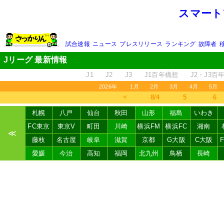
スマート
試合速報
ニュース
プレスリリース
ランキング
故障者
Jリーグ 最新情報
J1
J2
J3
J1百年構想
J2・J3百
2026年
1月
2月
3月
4月
5月
＜
8/4
5
6
札幌
八戸
仙台
秋田
山形
福島
いわき
FC東京
東京V
町田
川崎
横浜FM
横浜FC
湘南
≪
藤枝
名古屋
岐阜
滋賀
京都
G大阪
C大阪
愛媛
今治
高知
福岡
北九州
鳥栖
長崎