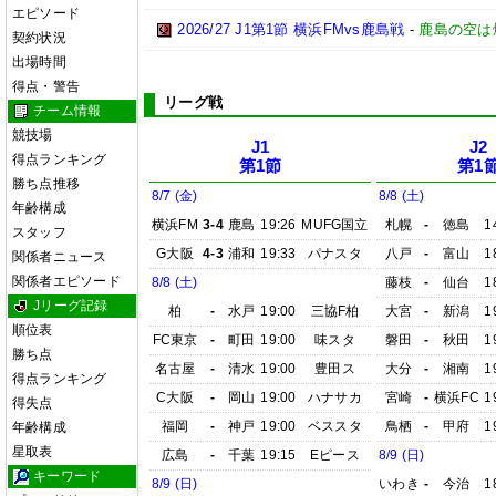
エピソード
2026/27 J1第1節 横浜FMvs鹿島戦
-
鹿島の空は
契約状況
出場時間
得点・警告
リーグ戦
チーム情報
競技場
J1
J2
得点ランキング
第1節
第1
勝ち点推移
8/7 (金)
8/8 (土)
年齢構成
横浜FM
3-4
鹿島
19:26
MUFG国立
札幌
-
徳島
1
スタッフ
G大阪
4-3
浦和
19:33
パナスタ
八戸
-
富山
1
関係者ニュース
関係者エピソード
8/8 (土)
藤枝
-
仙台
1
Jリーグ記録
柏
-
水戸
19:00
三協F柏
大宮
-
新潟
1
順位表
FC東京
-
町田
19:00
味スタ
磐田
-
秋田
1
勝ち点
名古屋
-
清水
19:00
豊田ス
大分
-
湘南
1
得点ランキング
C大阪
-
岡山
19:00
ハナサカ
宮崎
-
横浜FC
1
得失点
福岡
-
神戸
19:00
ベススタ
鳥栖
-
甲府
1
年齢構成
星取表
広島
-
千葉
19:15
Eピース
8/9 (日)
キーワード
8/9 (日)
いわき
-
今治
1