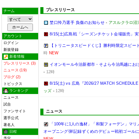
プレスリリース
チーム
埜口怜乃選手 負傷のお知らせ
-
アスルクラロ沼
8/15(土)広島戦「シーズンチケット会場販売」実
アカウント
ログイン
【トリニータスピードくじ】勝利時限定スピー
新規登録
時
NEW
新着情報
プレスリリース (3)
イオンモール今治新都市・そよら今治馬越にお
ニュース (19)
-
12時
ブログ (2)
8/15(土) vs 広島『2026/27 MATCH SC
トピックス
ランキング
ッズ
-
12時
ニュース
試合
ファンサイト
ニュース
選手公式
「100年に1人の逸材」「和製フォーデン」マリノ
著名人
オープニング弾!記録ずくめのデビュー戦初ゴール
日程
予定
NEW