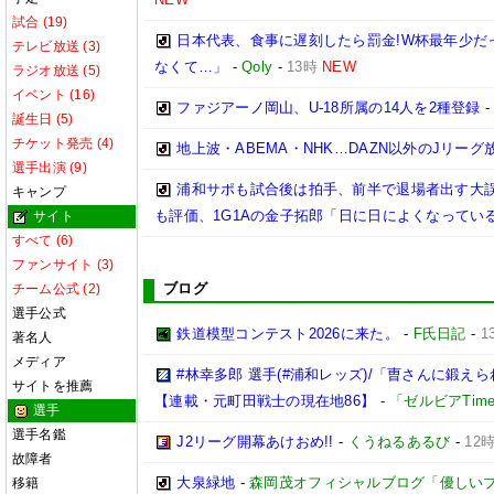
試合 (19)
日本代表、食事に遅刻したら罰金!W杯最年少だ
テレビ放送 (3)
なくて…」
-
Qoly
-
13時
NEW
ラジオ放送 (5)
イベント (16)
ファジアーノ岡山、U-18所属の14人を2種登録
誕生日 (5)
チケット発売 (4)
地上波・ABEMA・NHK…DAZN以外のJリーグ
選手出演 (9)
浦和サポも試合後は拍手、前半で退場者出す大誤
キャンプ
も評価、1G1Aの金子拓郎「日に日によくなってい
サイト
すべて (6)
ファンサイト (3)
ブログ
チーム公式 (2)
選手公式
鉄道模型コンテスト2026に来た。
-
F氏日記
-
1
著名人
メディア
#林幸多郎 選手(#浦和レッズ)/「曺さんに鍛
サイトを推薦
【連載・元町田戦士の現在地86】
-
「ゼルビアTim
選手
選手名鑑
J2リーグ開幕あけおめ!!
-
くうねるあるび
-
12
故障者
大泉緑地
-
森岡茂オフィシャルブログ「優しいブログ」
移籍