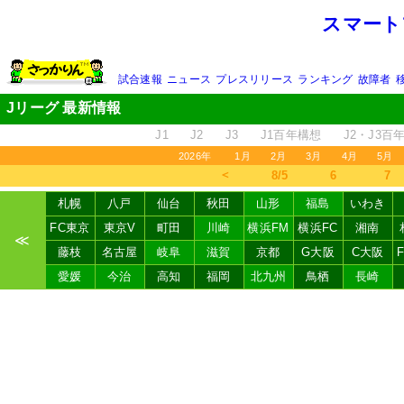
スマート
試合速報
ニュース
プレスリリース
ランキング
故障者
Jリーグ 最新情報
J1
J2
J3
J1百年構想
J2・J3百
2026年
1月
2月
3月
4月
5月
＜
8/5
6
7
札幌
八戸
仙台
秋田
山形
福島
いわき
FC東京
東京V
町田
川崎
横浜FM
横浜FC
湘南
≪
藤枝
名古屋
岐阜
滋賀
京都
G大阪
C大阪
愛媛
今治
高知
福岡
北九州
鳥栖
長崎