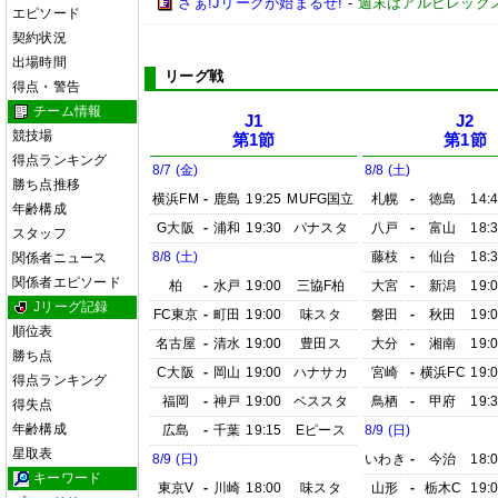
さぁ!Jリーグが始まるぜ!
-
週末はアルビレックス
エピソード
契約状況
出場時間
リーグ戦
得点・警告
チーム情報
J1
J2
競技場
第1節
第1節
得点ランキング
8/7 (金)
8/8 (土)
勝ち点推移
横浜FM
-
鹿島
19:25
MUFG国立
札幌
-
徳島
14:
年齢構成
G大阪
-
浦和
19:30
パナスタ
八戸
-
富山
18:
スタッフ
8/8 (土)
藤枝
-
仙台
18:
関係者ニュース
関係者エピソード
柏
-
水戸
19:00
三協F柏
大宮
-
新潟
19:
Jリーグ記録
FC東京
-
町田
19:00
味スタ
磐田
-
秋田
19:
順位表
名古屋
-
清水
19:00
豊田ス
大分
-
湘南
19:
勝ち点
C大阪
-
岡山
19:00
ハナサカ
宮崎
-
横浜FC
19:
得点ランキング
福岡
-
神戸
19:00
ベススタ
鳥栖
-
甲府
19:
得失点
年齢構成
広島
-
千葉
19:15
Eピース
8/9 (日)
星取表
8/9 (日)
いわき
-
今治
18:
キーワード
東京V
-
川崎
18:00
味スタ
山形
-
栃木C
19: