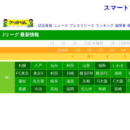
スマート
試合速報
ニュース
プレスリリース
ランキング
故障者
Jリーグ 最新情報
J1
J2
J3
J1百年構想
J2・J3百
2026年
1月
2月
3月
4月
5月
＜
8/3
4
5
札幌
八戸
仙台
秋田
山形
福島
いわき
FC東京
東京V
町田
川崎
横浜FM
横浜FC
湘南
≪
藤枝
名古屋
岐阜
滋賀
京都
G大阪
C大阪
愛媛
今治
高知
福岡
北九州
鳥栖
長崎