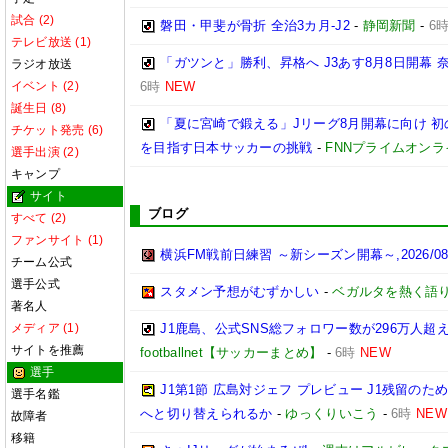
試合 (2)
磐田・甲斐が骨折 全治3カ月-J2
-
静岡新聞
-
6
テレビ放送 (1)
「ガツンと」勝利、昇格へ J3あす8月8日開幕
ラジオ放送
イベント (2)
6時
NEW
誕生日 (8)
「夏に宮崎で鍛える」Jリーグ8月開幕に向け 
チケット発売 (6)
を目指す日本サッカーの挑戦
-
FNNプライムオンラ
選手出演 (2)
キャンプ
サイト
ブログ
すべて (2)
ファンサイト (1)
横浜FM戦前日練習 ～新シーズン開幕～,2026/08/
チーム公式
選手公式
スタメン予想がむずかしい
-
ベガルタを熱く語
著名人
メディア (1)
J1鹿島、公式SNS総フォロワー数が296万人超
サイトを推薦
footballnet【サッカーまとめ】
-
6時
NEW
選手
J1第1節 広島対ジェフ プレビュー J1残留
選手名鑑
へと切り替えられるか
-
ゆっくりいこう
-
6時
NEW
故障者
移籍