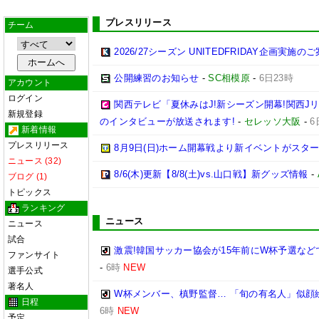
プレスリリース
チーム
2026/27シーズン UNITEDFRIDAY企画実施の
公開練習のお知らせ
-
SC相模原
-
6日23時
アカウント
ログイン
関西テレビ「夏休みはJ!新シーズン開幕!関西J
新規登録
のインタビューが放送されます!
-
セレッソ大阪
-
6
新着情報
プレスリリース
8月9日(日)ホーム開幕戦より新イベントがスター
ニュース (32)
8/6(木)更新【8/8(土)vs.山口戦】新グッズ情報
-
ブログ (1)
トピックス
ランキング
ニュース
ニュース
試合
激震!韓国サッカー協会が15年前にW杯予選など
ファンサイト
-
6時
NEW
選手公式
著名人
W杯メンバー、槙野監督… 「旬の有名人」似顔
日程
6時
NEW
予定