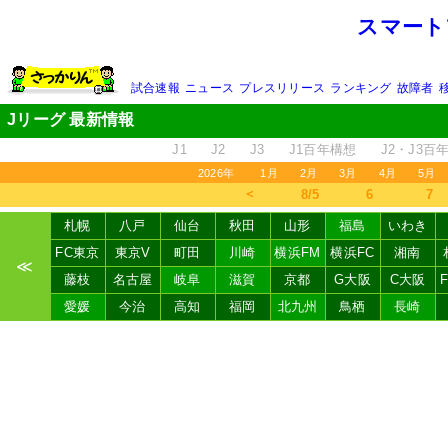
スマート
試合速報
ニュース
プレスリリース
ランキング
故障者
Jリーグ 最新情報
J1
J2
J3
J1百年構想
J2・J3百
2026年
1月
2月
3月
4月
5月
＜
8/5
6
7
札幌
八戸
仙台
秋田
山形
福島
いわき
FC東京
東京V
町田
川崎
横浜FM
横浜FC
湘南
≪
藤枝
名古屋
岐阜
滋賀
京都
G大阪
C大阪
愛媛
今治
高知
福岡
北九州
鳥栖
長崎