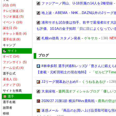
ファジアーノ岡山、U-18所属の14人を2種登録
試合 (19)
テレビ放送 (3)
地上波・ABEMA・NHK…DAZN以外のJリーグ
ラジオ放送 (5)
イベント (16)
浦和サポも試合後は拍手、前半で退場者出す大誤
誕生日 (5)
も評価、1G1Aの金子拓郎「日に日によくなってい
チケット発売 (4)
札幌vs徳島 スタメン発表
-
ゲキサカ
-
13時
NE
選手出演 (9)
キャンプ
サイト
ブログ
すべて (14)
ファンサイト (5)
#林幸多郎 選手(#浦和レッズ)/「曺さんに鍛
チーム公式 (4)
【連載・元町田戦士の現在地86】
-
「ゼルビアTim
選手公式
著名人 (1)
J2リーグ開幕あけおめ!!
-
くうねるあるび
-
12
メディア (3)
サイトを推薦
大泉緑地
-
森岡茂オフィシャルブログ「優しいブログ」
選手
2026/27 J1第1節 横浜FMvs鹿島戦
-
鹿島の空は
選手名鑑
故障者
迷惑メール 『商品のお買い上げ品受取可能な預
移籍