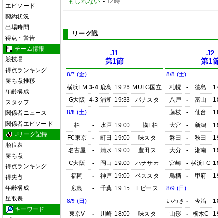
もしれない
-
12時
エピソード
契約状況
出場時間
リーグ戦
得点・警告
チーム情報
J1
J2
競技場
第1節
第1
得点ランキング
8/7 (金)
8/8 (土)
勝ち点推移
横浜FM
3-4
鹿島
19:26
MUFG国立
札幌
-
徳島
1
年齢構成
G大阪
4-3
浦和
19:33
パナスタ
八戸
-
富山
1
スタッフ
8/8 (土)
藤枝
-
仙台
1
関係者ニュース
関係者エピソード
柏
-
水戸
19:00
三協F柏
大宮
-
新潟
1
Jリーグ記録
FC東京
-
町田
19:00
味スタ
磐田
-
秋田
1
順位表
名古屋
-
清水
19:00
豊田ス
大分
-
湘南
1
勝ち点
C大阪
-
岡山
19:00
ハナサカ
宮崎
-
横浜FC
1
得点ランキング
福岡
-
神戸
19:00
ベススタ
鳥栖
-
甲府
1
得失点
年齢構成
広島
-
千葉
19:15
Eピース
8/9 (日)
星取表
8/9 (日)
いわき
-
今治
1
キーワード
東京V
-
川崎
18:00
味スタ
山形
-
栃木C
1