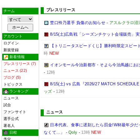
プレスリリース
チーム
埜口怜乃選手 負傷のお知らせ
-
アスルクラロ沼
8/15(土)広島戦「シーズンチケット会場販売」実
アカウント
ログイン
【トリニータスピードくじ】勝利時限定スピー
新規登録
時
NEW
新着情報
プレスリリース (7)
イオンモール今治新都市・そよら今治馬越にお
ニュース (22)
-
12時
ブログ (5)
8/15(土) vs 広島『2026/27 MATCH SC
トピックス
ランキング
ッズ
-
12時
ニュース
試合
ファンサイト
ニュース
選手公式
日本代表、食事に遅刻したら罰金!W杯最年少だ
著名人
なくて…」
-
Qoly
-
13時
NEW
日程
予定