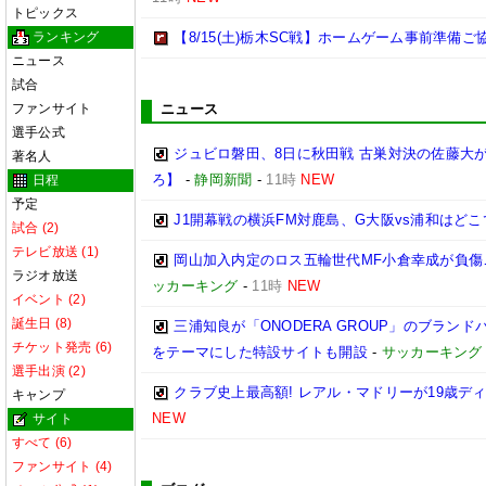
トピックス
ランキング
【8/15(土)栃木SC戦】ホームゲーム事前準備
ニュース
試合
ファンサイト
ニュース
選手公式
ジュビロ磐田、8日に秋田戦 古巣対決の佐藤大
著名人
ろ】
-
静岡新聞
-
11時
NEW
日程
予定
J1開幕戦の横浜FM対鹿島、G大阪vs浦和はどこ
試合 (2)
テレビ放送 (1)
岡山加入内定のロス五輪世代MF小倉幸成が負傷
ラジオ放送
ッカーキング
-
11時
NEW
イベント (2)
誕生日 (8)
三浦知良が「ONODERA GROUP」のブラン
チケット発売 (6)
をテーマにした特設サイトも開設
-
サッカーキング
選手出演 (2)
クラブ史上最高額! レアル・マドリーが19歳デ
キャンプ
NEW
サイト
すべて (6)
ファンサイト (4)