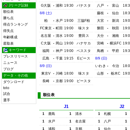
Jリーグ記録
G大阪
-
浦和
19:30
パナスタ
八戸
-
富山
18:
順位表
8/8 (土)
藤枝
-
仙台
18:
勝ち点
柏
-
水戸
19:00
三協F柏
大宮
-
新潟
19:
得点ランキング
FC東京
-
町田
19:00
味スタ
磐田
-
秋田
19:
得失点
名古屋
-
清水
19:00
豊田ス
大分
-
湘南
19:
年齢構成
C大阪
-
岡山
19:00
ハナサカ
宮崎
-
横浜FC
19:
星取表
キーワード
福岡
-
神戸
19:00
ベススタ
鳥栖
-
甲府
19:
プレスリリース
広島
-
千葉
19:15
Eピース
8/9 (日)
ニュース
8/9 (日)
いわき
-
今治
18:
ブログ
東京V
-
川崎
18:00
味スタ
山形
-
栃木C
19:
データ・その他
長崎
-
京都
19:00
ピースタ
ダウンロード
toto
試合
順位表
選手
J1
J2
1
鹿島
1
清水
1
札幌
1
1
水戸
1
名古屋
1
八戸
1
1
浦和
1
京都
1
仙台
1