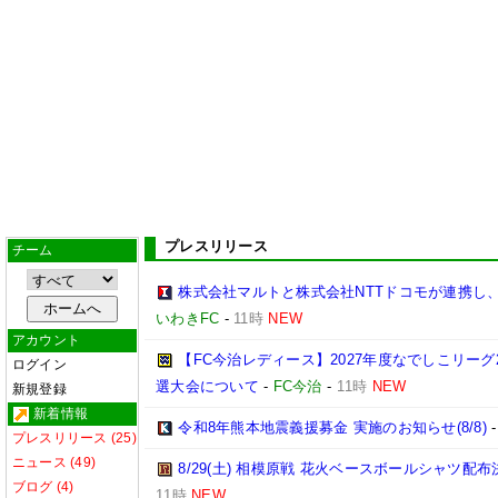
プレスリリース
チーム
株式会社マルトと株式会社NTTドコモが連携し
いわきFC
-
11時
NEW
アカウント
【FC今治レディース】2027年度なでしこリー
ログイン
選大会について
-
FC今治
-
11時
NEW
新規登録
新着情報
令和8年熊本地震義援募金 実施のお知らせ(8/8)
プレスリリース (25)
ニュース (49)
8/29(土) 相模原戦 花火ベースボールシャツ配布決
ブログ (4)
11時
NEW