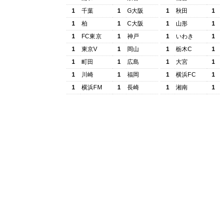
1
千葉
1
G大阪
1
秋田
1
1
柏
1
C大阪
1
山形
1
1
FC東京
1
神戸
1
いわき
1
1
東京V
1
岡山
1
栃木C
1
1
町田
1
広島
1
大宮
1
1
川崎
1
福岡
1
横浜FC
1
1
横浜FM
1
長崎
1
湘南
1