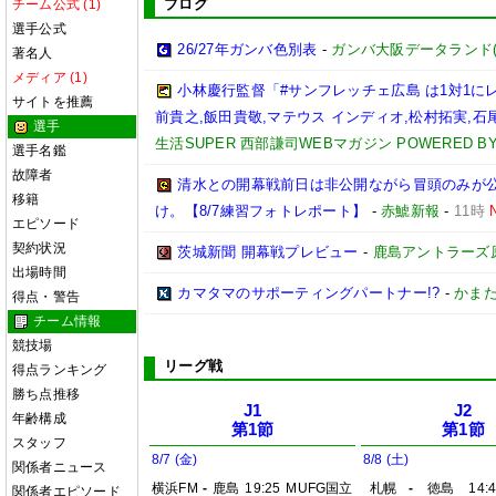
ブログ
チーム公式 (1)
選手公式
26/27年ガンバ色別表
-
ガンバ大阪データランド(GAM
著名人
メディア (1)
小林慶行監督「#サンフレッチェ広島 は1対1
サイトを推薦
前貴之,飯田貴敬,マテウス インディオ,松村拓実,石尾陸
選手
生活SUPER 西部謙司WEBマガジン POWERED BY 
選手名鑑
故障者
清水との開幕戦前日は非公開ながら冒頭のみが
移籍
け。【8/7練習フォトレポート】
-
赤鯱新報
-
11時
エピソード
契約状況
茨城新聞 開幕戦プレビュー
-
鹿島アントラーズ
出場時間
カマタマのサポーティングパートナー!?
-
かまた
得点・警告
チーム情報
競技場
リーグ戦
得点ランキング
勝ち点推移
J1
J2
年齢構成
第1節
第1節
スタッフ
8/7 (金)
8/8 (土)
関係者ニュース
横浜FM
-
鹿島
19:25
MUFG国立
札幌
-
徳島
14:
関係者エピソード