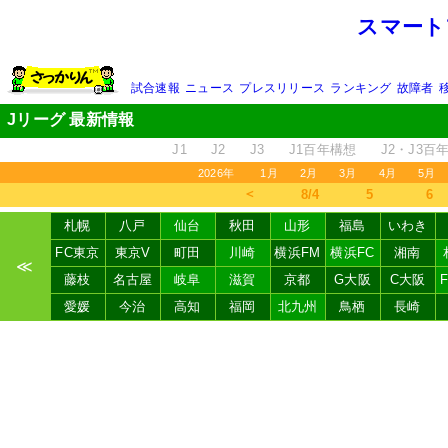
スマート
試合速報
ニュース
プレスリリース
ランキング
故障者
Jリーグ 最新情報
J1
J2
J3
J1百年構想
J2・J3百
2026年
1月
2月
3月
4月
5月
＜
8/4
5
6
札幌
八戸
仙台
秋田
山形
福島
いわき
FC東京
東京V
町田
川崎
横浜FM
横浜FC
湘南
≪
藤枝
名古屋
岐阜
滋賀
京都
G大阪
C大阪
愛媛
今治
高知
福岡
北九州
鳥栖
長崎