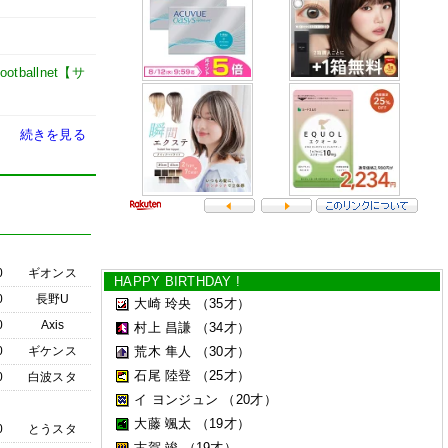
footballnet【サ
続きを見る
0
ギオンス
HAPPY BIRTHDAY !
0
長野U
大崎 玲央
（35才）
0
Axis
村上 昌謙
（34才）
0
ギケンス
荒木 隼人
（30才）
石尾 陸登
（25才）
0
白波スタ
イ ヨンジュン
（20才）
大藤 颯太
（19才）
0
とうスタ
古賀 竣
（19才）