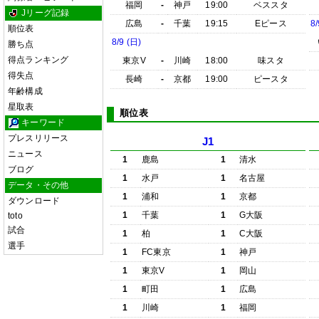
福岡
-
神戸
19:00
ベススタ
Jリーグ記録
広島
-
千葉
19:15
Eピース
8/
順位表
8/9 (日)
勝ち点
得点ランキング
東京V
-
川崎
18:00
味スタ
得失点
長崎
-
京都
19:00
ピースタ
年齢構成
星取表
順位表
キーワード
プレスリリース
J1
ニュース
1
鹿島
1
清水
ブログ
1
水戸
1
名古屋
データ・その他
1
浦和
1
京都
ダウンロード
1
千葉
1
G大阪
toto
試合
1
柏
1
C大阪
選手
1
FC東京
1
神戸
1
東京V
1
岡山
1
町田
1
広島
1
川崎
1
福岡