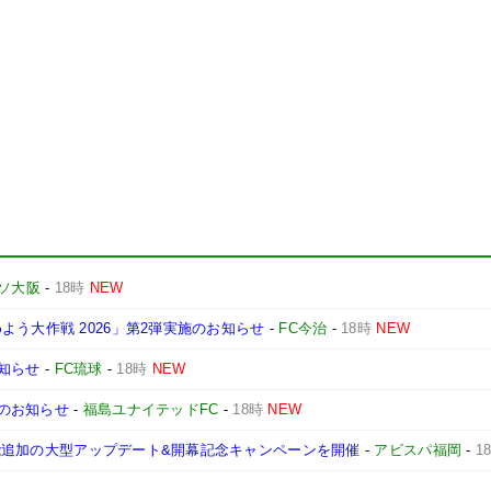
ソ大阪
-
18時
NEW
う大作戦 2026」第2弾実施のお知らせ
-
FC今治
-
18時
NEW
お知らせ
-
FC琉球
-
18時
NEW
売のお知らせ
-
福島ユナイテッドFC
-
18時
NEW
新機能追加の大型アップデート&開幕記念キャンペーンを開催
-
アビスパ福岡
-
1