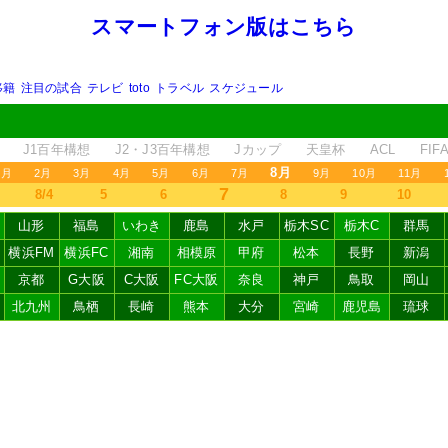
スマートフォン版はこちら
移籍
注目の試合
テレビ
toto
トラベル
スケジュール
J1百年構想
J2・J3百年構想
Jカップ
天皇杯
ACL
FI
8月
1月
2月
3月
4月
5月
6月
7月
9月
10月
11月
7
8/4
5
6
8
9
10
山形
福島
いわき
鹿島
水戸
栃木SC
栃木C
群馬
横浜FM
横浜FC
湘南
相模原
甲府
松本
長野
新潟
京都
G大阪
C大阪
FC大阪
奈良
神戸
鳥取
岡山
北九州
鳥栖
長崎
熊本
大分
宮崎
鹿児島
琉球