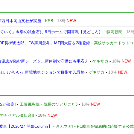
R西日本岡山支社が実施
-
KSB
-
18時
NEW
けていく」今季の試金石に 8日ホームで開幕戦【見どころ】
-
静岡新聞
-
18
、DF長棟琥太郎、FW黒川悠斗、MF岡大悟を2種登録
-
高校サッカードットコ
尾崎優成が臨む新シーズン…新体制で守備にも手応え
-
ゲキサカ
-
18時
NEW
たほうがいい」新境地ポジションで目指すJ1昇格
-
ゲキサカ
-
18時
NEW
ムが決定!
-
工藤鍼灸院・院長のひとりごと3
-
18時
NEW
でもベガルタ仙台!!
-
18時
NEW
【2026/27 開幕Column】
-
ぎふマガ!～FC岐阜を徹底的に応援する公