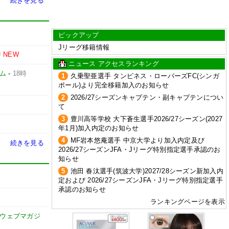
続きを見る
ピックアップ
Jリーグ移籍情報
時
NEW
ニュース アクセスランキング
ム
-
18時
1
久乗聖亜選手 タンピネス・ローバーズFC(シンガ
ポール)より完全移籍加入のお知らせ
2
2026/27シーズンキャプテン・副キャプテンについ
て
3
豊川高等学校 大下蒼生選手2026/27シーズン(2027
年1月)加入内定のお知らせ
4
MF岩本悠庵選手 中京大学より加入内定及び
続きを見る
2026/27シーズンJFA・Jリーグ特別指定選手承認のお
知らせ
5
池田 春汰選手(筑波大学)2027/28シーズン新加入内
定および 2026/27シーズンJFA・Jリーグ特別指定選手
承認のお知らせ
ランキングページを表示
式ウェブマガジ