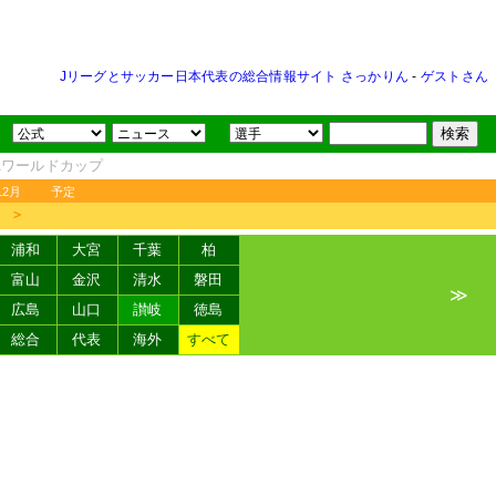
Jリーグとサッカー日本代表の総合情報サイト さっかりん
-
ゲストさん
FAワールドカップ
12月
予定
＞
浦和
大宮
千葉
柏
富山
金沢
清水
磐田
≫
広島
山口
讃岐
徳島
総合
代表
海外
すべて