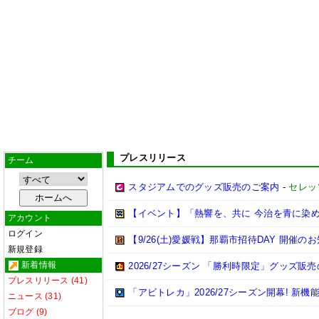
プレスリリース
チーム
スタジアムでのグッズ販売のご案内
-
セレッ
【イベント】「熱響を、共に 今治を青に染めよ
アカウント
ログイン
【9/26(土)愛媛戦】那覇市招待DAY 開催の
新規登録
新着情報
2026/27シーズン 「勝利時限定」グッズ販
プレスリリース (41)
「アビトレカ」2026/27シーズン開幕! 
ニュース (31)
ブログ (9)