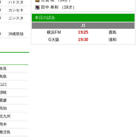
0
ハトスタ
田中 希和
（19才）
0
カンセキ
本日の試合
0
ニンスタ
J1
横浜FM
19:25
鹿島
0
沖縄県陸
G大阪
19:30
浦和
奈良
鳥取
山口
讃岐
愛媛
高知
北九州
熊本
鹿児島