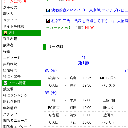
チーム公式 (3)
選手公式
決戦前夜2026/27【FC東京戦/マッチプレビ
著名人
メディア
柱谷哲二氏「代表を辞退して下さい」 大物
サイトを推薦
ッカーまとめ】
-
18時
NEW
選手
選手名鑑
故障者
リーグ戦
移籍
エピソード
J1
第1節
契約状況
出場時間
8/7 (金)
8/
得点・警告
横浜FM
-
鹿島
19:25
MUFG国立
チーム情報
G大阪
-
浦和
19:30
パナスタ
競技場
8/8 (土)
得点ランキング
柏
-
水戸
19:00
三協F柏
勝ち点推移
FC東京
-
町田
19:00
味スタ
年齢構成
スタッフ
名古屋
-
清水
19:00
豊田ス
関係者ニュース
C大阪
-
岡山
19:00
ハナサカ
関係者エピソード