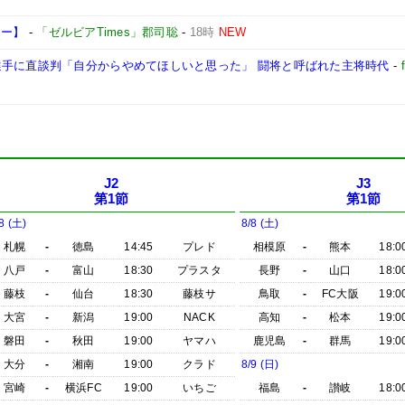
ュー】
-
「ゼルビアTimes」郡司聡
-
18時
NEW
選手に直談判「自分からやめてほしいと思った」 闘将と呼ばれた主将時代
-
J2
J3
第1節
第1節
8 (土)
8/8 (土)
札幌
-
徳島
14:45
プレド
相模原
-
熊本
18:0
八戸
-
富山
18:30
プラスタ
長野
-
山口
18:0
藤枝
-
仙台
18:30
藤枝サ
鳥取
-
FC大阪
19:0
大宮
-
新潟
19:00
NACK
高知
-
松本
19:0
磐田
-
秋田
19:00
ヤマハ
鹿児島
-
群馬
19:0
大分
-
湘南
19:00
クラド
8/9 (日)
宮崎
-
横浜FC
19:00
いちご
福島
-
讃岐
18:0