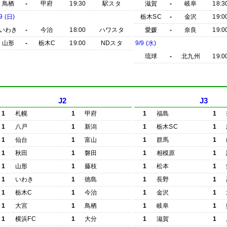
鳥栖
-
甲府
19:30
駅スタ
滋賀
-
岐阜
18:3
9 (日)
栃木SC
-
金沢
19:0
いわき
-
今治
18:00
ハワスタ
愛媛
-
奈良
19:0
山形
-
栃木C
19:00
NDスタ
9/9 (水)
琉球
-
北九州
19:0
J2
J3
1
札幌
1
甲府
1
福島
1
1
八戸
1
新潟
1
栃木SC
1
1
仙台
1
富山
1
群馬
1
1
秋田
1
磐田
1
相模原
1
1
山形
1
藤枝
1
松本
1
1
いわき
1
徳島
1
長野
1
1
栃木C
1
今治
1
金沢
1
1
大宮
1
鳥栖
1
岐阜
1
1
横浜FC
1
大分
1
滋賀
1