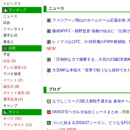
トピックス
ニュース
ランキング
ニュース
ファジアーノ岡山のホームゲーム応援企画 J
試合
ファンサイト
藤枝MYFC・槙野監督 強敵の仙台に「仕掛
選手公式
レノファ山口FC、U-18所属のFW中根槙助
著名人
日程
NEW
予定
「圧倒的な力で優勝する」大宮の23歳CB
試合 (2)
テレビ放送 (1)
大宮MF山本桜大「世界で戦うなら絶対でき
ラジオ放送
イベント (2)
誕生日 (8)
ブログ
チケット発売 (6)
選手出演 (4)
なでしこリーグ2部入替戦予選大会 参加チー
キャンプ
08月07日ベガルタ仙台ニュースまとめ
-
関東
サイト
すべて (16)
ついに始まる2026/27シーズン。どうなるFC岐阜
ファンサイト (12)
ン～
-
18時
NEW