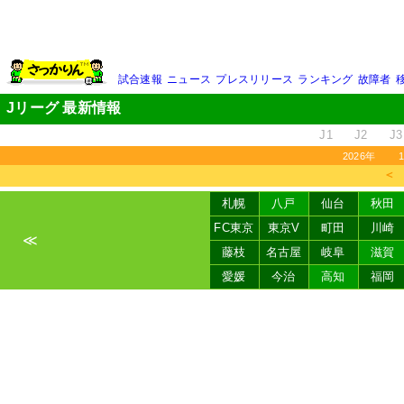
試合速報
ニュース
プレスリリース
ランキング
故障者
Jリーグ 最新情報
J1
J2
J3
2026年
＜
札幌
八戸
仙台
秋田
FC東京
東京V
町田
川崎
≪
藤枝
名古屋
岐阜
滋賀
愛媛
今治
高知
福岡