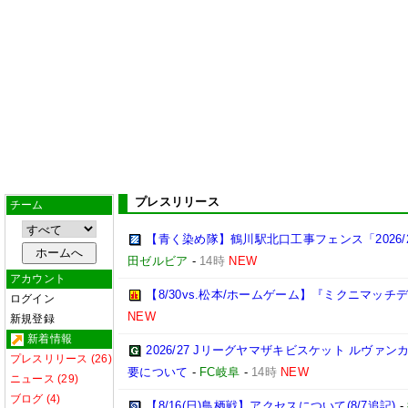
プレスリリース
チーム
【青く染め隊】鶴川駅北口工事フェンス「2026/
田ゼルビア
-
14時
NEW
アカウント
【8/30vs.松本/ホームゲーム】『ミクニマッチ
ログイン
NEW
新規登録
新着情報
2026/27 Jリーグヤマザキビスケット ルヴァ
プレスリリース (26)
要について
-
FC岐阜
-
14時
NEW
ニュース (29)
ブログ (4)
【8/16(日)鳥栖戦】アクセスについて(8/7追記)
-