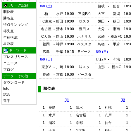
Jリーグ記録
8/8 (土)
藤枝
-
仙台
18:
順位表
柏
-
水戸
19:00
三協F柏
大宮
-
新潟
19:
勝ち点
FC東京
-
町田
19:00
味スタ
磐田
-
秋田
19:
得点ランキング
名古屋
-
清水
19:00
豊田ス
大分
-
湘南
19:
得失点
C大阪
-
岡山
19:00
ハナサカ
宮崎
-
横浜FC
19:
年齢構成
星取表
福岡
-
神戸
19:00
ベススタ
鳥栖
-
甲府
19:
キーワード
広島
-
千葉
19:15
Eピース
8/9 (日)
プレスリリース
8/9 (日)
いわき
-
今治
18:
ニュース
東京V
-
川崎
18:00
味スタ
山形
-
栃木C
19:
ブログ
長崎
-
京都
19:00
ピースタ
データ・その他
ダウンロード
順位表
toto
試合
J1
J2
選手
1
鹿島
1
清水
1
札幌
1
1
水戸
1
名古屋
1
八戸
1
1
浦和
1
京都
1
仙台
1
1
千葉
1
G大阪
1
秋田
1