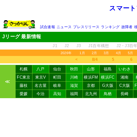
スマート
試合速報
ニュース
プレスリリース
ランキング
故障者
Jリーグ 最新情報
J1
J2
J3
J1百年構想
J2・J3百
2026年
1月
2月
3月
4月
5月
＜
8/4
5
6
札幌
八戸
仙台
秋田
山形
福島
いわき
FC東京
東京V
町田
川崎
横浜FM
横浜FC
湘南
≪
藤枝
名古屋
岐阜
滋賀
京都
G大阪
C大阪
愛媛
今治
高知
福岡
北九州
鳥栖
長崎