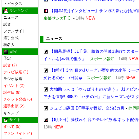
トピックス
ランキング
【開幕特別インタビュー】サンガの新たな指揮官
ニュース
京都サンガF.C.
-
14時
NEW
試合
ファンサイト
選手公式
ニュース
著名人
【開幕展望】J1千葉、勝負の開幕3連戦でスター
日程
予定
イトルを)本気で狙う」
-
スポーツ報知
-
14時
NEW
試合 (2)
【解説】34年目のJリーグが歴史的大改革 シ
テレビ放送 (1)
変わるのか…7日開幕
-
スポーツ報知
-
14時
NEW
ラジオ放送
イベント (2)
大物助っ人は「やっぱりものが違う」 J1アビス
誕生日 (8)
アナを直撃! 888の「ハチの日」に新シーズンがス
チケット発売 (6)
選手出演 (2)
ジュビロ磐田 DF甲斐が骨折、全治3カ月
-
静岡
キャンプ
【8月8日】藤枝vs仙台のテレビ放送/ネット配信
サイト
すべて (5)
13時
NEW
ファンサイト (4)