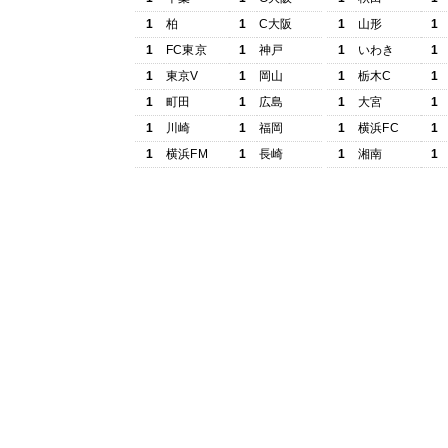
1
柏
1
C大阪
1
山形
1
1
FC東京
1
神戸
1
いわき
1
1
東京V
1
岡山
1
栃木C
1
1
町田
1
広島
1
大宮
1
1
川崎
1
福岡
1
横浜FC
1
1
横浜FM
1
長崎
1
湘南
1