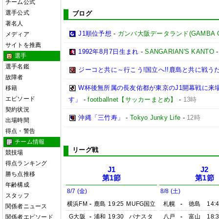
チーム公式
選手公式
ブログ
著名人
J1順位予想
-
ガンバ大阪データランド(GAMBA OSAK
メディア
サイトを推薦
1992年8月7日生まれ
-
SANGARIAN'S KANTO
選手
選手名鑑
ジーコと共に～行こう!国立へ!!鹿島と共に戦うため
故障者
W杯後無所属の長友佑都が東京のJ1開幕戦に来
移籍
エピソード
す」
-
footballnet【サッカーまとめ】
-
13時
契約状況
沖縄「三竹寿」
-
Tokyo Junky Life
-
12時
出場時間
得点・警告
チーム情報
リーグ戦
競技場
得点ランキング
J1
J2
勝ち点推移
第1節
第1節
年齢構成
8/7 (金)
8/8 (土)
スタッフ
横浜FM
-
鹿島
19:25
MUFG国立
札幌
-
徳島
14:
関係者ニュース
G大阪
-
浦和
19:30
パナスタ
八戸
-
富山
18:
関係者エピソード