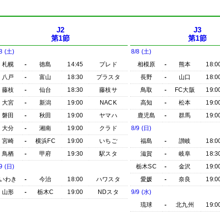
J2
J3
第1節
第1節
8 (土)
8/8 (土)
札幌
-
徳島
14:45
プレド
相模原
-
熊本
18:0
八戸
-
富山
18:30
プラスタ
長野
-
山口
18:0
藤枝
-
仙台
18:30
藤枝サ
鳥取
-
FC大阪
19:0
大宮
-
新潟
19:00
NACK
高知
-
松本
19:0
磐田
-
秋田
19:00
ヤマハ
鹿児島
-
群馬
19:0
大分
-
湘南
19:00
クラド
8/9 (日)
宮崎
-
横浜FC
19:00
いちご
福島
-
讃岐
18:0
鳥栖
-
甲府
19:30
駅スタ
滋賀
-
岐阜
18:3
9 (日)
栃木SC
-
金沢
19:0
いわき
-
今治
18:00
ハワスタ
愛媛
-
奈良
19:0
山形
-
栃木C
19:00
NDスタ
9/9 (水)
琉球
-
北九州
19:0