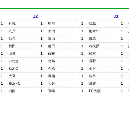
J2
J3
1
札幌
1
甲府
1
福島
1
1
八戸
1
新潟
1
栃木SC
1
1
仙台
1
富山
1
群馬
1
1
秋田
1
磐田
1
相模原
1
1
山形
1
藤枝
1
松本
1
1
いわき
1
徳島
1
長野
1
1
栃木C
1
今治
1
金沢
1
1
大宮
1
鳥栖
1
岐阜
1
1
横浜FC
1
大分
1
滋賀
1
1
湘南
1
宮崎
1
FC大阪
1