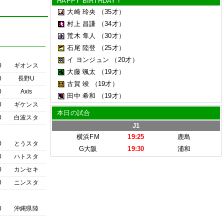
HAPPY BIRTHDAY !
大崎 玲央
（35才）
村上 昌謙
（34才）
荒木 隼人
（30才）
石尾 陸登
（25才）
イ ヨンジュン
（20才）
0
ギオンス
大藤 颯太
（19才）
0
長野U
古賀 竣
（19才）
0
Axis
田中 希和
（19才）
0
ギケンス
本日の試合
0
白波スタ
J1
横浜FM
19:25
鹿島
0
とうスタ
G大阪
19:30
浦和
0
ハトスタ
0
カンセキ
0
ニンスタ
0
沖縄県陸