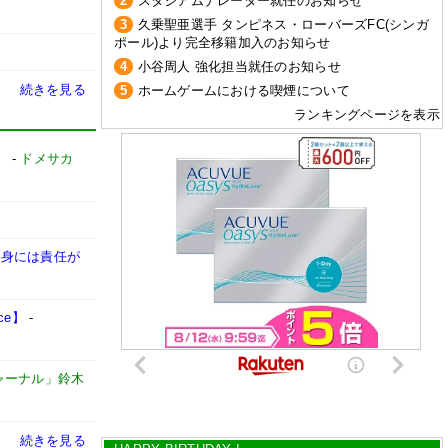
2
スタジアムナレーター就任のお知らせ
3
久乗聖亜選手 タンピネス・ローバーズFC(シンガ
ポール)より完全移籍加入のお知らせ
4
小谷周人 強化担当就任のお知らせ
続きを見る
5
ホームゲームにおける喫煙について
ランキングページを表示
」
-
ドメサカ
自身には責任が
ce】
-
ャーナル」鈴木
続きを見る