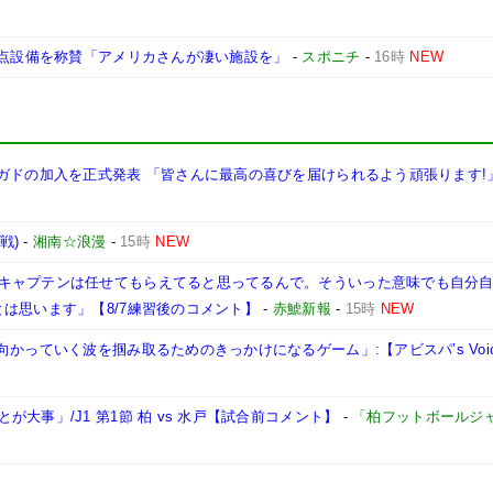
拠点設備を称賛「アメリカさんが凄い施設を」
-
スポニチ
-
16時
NEW
ガドの加入を正式発表 「皆さんに最高の喜びを届けられるよう頑張ります!
戦)
-
湘南☆浪漫
-
15時
NEW
キャプテンは任せてもらえてると思ってるんで。そういった意味でも自分
は思います」【8/7練習後のコメント】
-
赤鯱新報
-
15時
NEW
かっていく波を掴み取るためのきっかけになるゲーム」:【アビスパ’s Voi
大事」/J1 第1節 柏 vs 水戸【試合前コメント】
-
「柏フットボールジ