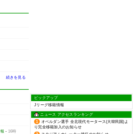
続きを見る
ピックアップ
Jリーグ移籍情報
ニュース アクセスランキング
1
オベルダン選手 全北現代モータース(大韓民国)よ
り完全移籍加入のお知らせ
日報
-
16時