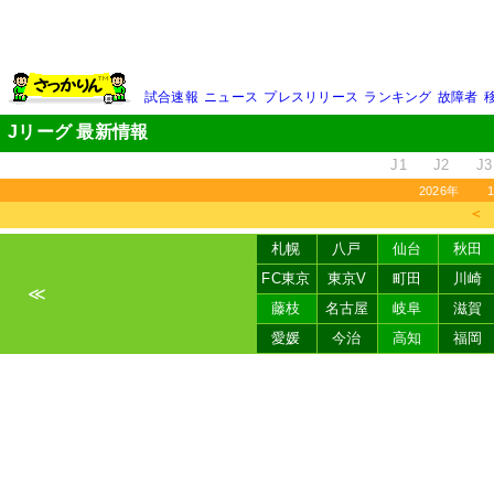
試合速報
ニュース
プレスリリース
ランキング
故障者
Jリーグ 最新情報
J1
J2
J3
2026年
＜
札幌
八戸
仙台
秋田
FC東京
東京V
町田
川崎
≪
藤枝
名古屋
岐阜
滋賀
愛媛
今治
高知
福岡