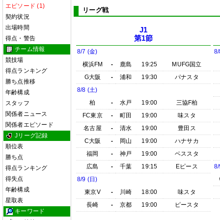
エピソード (1)
リーグ戦
契約状況
出場時間
J1
第1節
得点・警告
チーム情報
8/7 (金)
8/
競技場
横浜FM
-
鹿島
19:25
MUFG国立
得点ランキング
G大阪
-
浦和
19:30
パナスタ
勝ち点推移
8/8 (土)
年齢構成
柏
-
水戸
19:00
三協F柏
スタッフ
関係者ニュース
FC東京
-
町田
19:00
味スタ
関係者エピソード
名古屋
-
清水
19:00
豊田ス
Jリーグ記録
C大阪
-
岡山
19:00
ハナサカ
順位表
福岡
-
神戸
19:00
ベススタ
勝ち点
広島
-
千葉
19:15
Eピース
8/
得点ランキング
得失点
8/9 (日)
年齢構成
東京V
-
川崎
18:00
味スタ
星取表
長崎
-
京都
19:00
ピースタ
キーワード