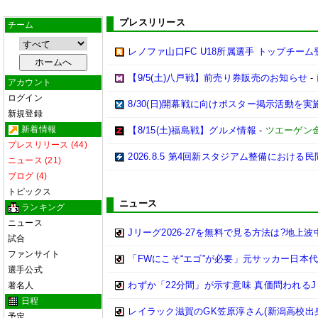
プレスリリース
チーム
レノファ山口FC U18所属選手 トップチーム
【9/5(土)八戸戦】前売り券販売のお知らせ
-
アカウント
ログイン
8/30(日)開幕戦に向けポスター掲示活動を
新規登録
新着情報
【8/15(土)福島戦】グルメ情報
-
ツエーゲン
プレスリリース (44)
2026.8.5 第4回新スタジアム整備におけ
ニュース (21)
ブログ (4)
トピックス
ニュース
ランキング
ニュース
Jリーグ2026-27を無料で見る方法は?地上
試合
ファンサイト
「FWにこそ“エゴ”が必要」元サッカー日本
選手公式
わずか「22分間」が示す意味 真価問われるJ
著名人
日程
レイラック滋賀のGK笠原淳さん(新潟高校出身
予定