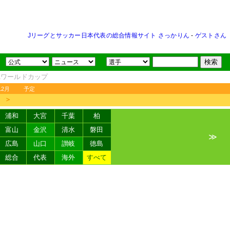
Jリーグとサッカー日本代表の総合情報サイト さっかりん
-
ゲストさん
FAワールドカップ
12月
予定
＞
浦和
大宮
千葉
柏
富山
金沢
清水
磐田
≫
広島
山口
讃岐
徳島
総合
代表
海外
すべて