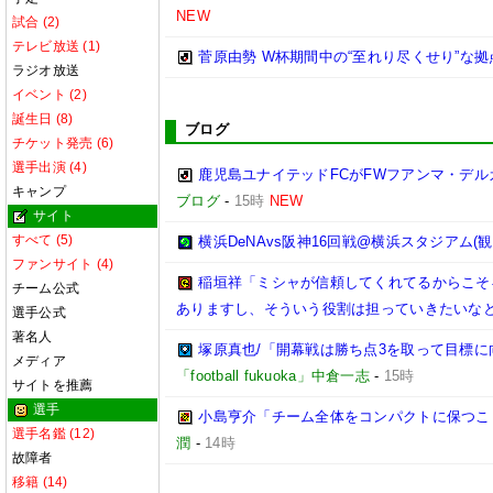
NEW
試合 (2)
テレビ放送 (1)
菅原由勢 W杯期間中の“至れり尽くせり”な
ラジオ放送
イベント (2)
誕生日 (8)
ブログ
チケット発売 (6)
選手出演 (4)
鹿児島ユナイテッドFCがFWフアンマ・デル
キャンプ
ブログ
-
15時
NEW
サイト
すべて (5)
横浜DeNAvs阪神16回戦@横浜スタジアム(観
ファンサイト (4)
稲垣祥「ミシャが信頼してくれてるからこそ
チーム公式
ありますし、そういう役割は担っていきたいなと
選手公式
著名人
塚原真也/「開幕戦は勝ち点3を取って目標に向
メディア
「football fukuoka」中倉一志
-
15時
サイトを推薦
選手
小島亨介「チーム全体をコンパクトに保つことが
選手名鑑 (12)
潤
-
14時
故障者
移籍 (14)