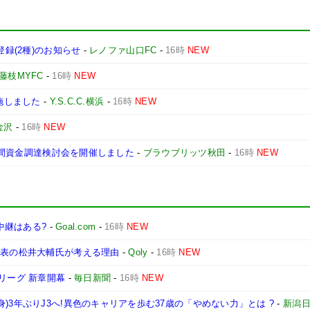
登録(2種)のお知らせ
-
レノファ山口FC
-
16時
NEW
藤枝MYFC
-
16時
NEW
実施しました
-
Y.S.C.C.横浜
-
16時
NEW
金沢
-
16時
NEW
る民間資金調達検討会を開催しました
-
ブラウブリッツ秋田
-
16時
NEW
波中継はある?
-
Goal.com
-
16時
NEW
代表の松井大輔氏が考える理由
-
Qoly
-
16時
NEW
リーグ 新章開幕
-
毎日新聞
-
16時
NEW
)3年ぶりJ3へ!異色のキャリアを歩む37歳の「やめない力」とは ?
-
新潟