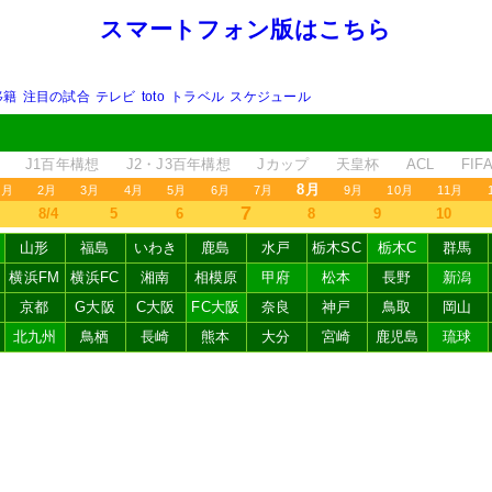
スマートフォン版はこちら
移籍
注目の試合
テレビ
toto
トラベル
スケジュール
J1百年構想
J2・J3百年構想
Jカップ
天皇杯
ACL
FI
8月
1月
2月
3月
4月
5月
6月
7月
9月
10月
11月
7
8/4
5
6
8
9
10
山形
福島
いわき
鹿島
水戸
栃木SC
栃木C
群馬
横浜FM
横浜FC
湘南
相模原
甲府
松本
長野
新潟
京都
G大阪
C大阪
FC大阪
奈良
神戸
鳥取
岡山
北九州
鳥栖
長崎
熊本
大分
宮崎
鹿児島
琉球