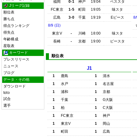
福岡
0-1
神戸
19:04
ベススタ
Jリーグ記録
FC東京
1-5
町田
19:05
味スタ
順位表
広島
3-0
千葉
19:19
Eピース
8/
勝ち点
8/9 (日)
得点ランキング
得失点
東京V
-
川崎
18:00
味スタ
年齢構成
長崎
-
京都
19:00
ピースタ
星取表
キーワード
順位表
プレスリリース
ニュース
J1
ブログ
1
鹿島
1
清水
データ・その他
1
水戸
1
名古屋
ダウンロード
1
浦和
1
京都
toto
試合
1
千葉
1
G大阪
選手
1
柏
1
C大阪
1
FC東京
1
神戸
1
東京V
1
岡山
1
町田
1
広島