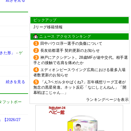
続きを見る
ピックアップ
Jリーグ移籍情報
ニュース アクセスランキング
1
田中パウロ淳一選手の負傷について
2
長友佑都選手 契約更新のお知らせ
てきた形」
-
ゲ
3
神戸にアクシデント。28歳MFが途中交代。相手選
手との接触で右肩を痛めたか
4
エディオンピースウイング広島における最多入場
者数更新のお知らせ
続きを見る
5
「ん?ベガルタやばくね?」百年構想リーグ王者が
無念の黒星発進。ネット反応「なにしとんねん」「開
幕戦ぼこじゃん...」
ランキングページを表示
タフットボー
026/27