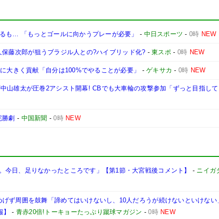
なるも… 「もっとゴールに向かうプレーが必要」
-
中日スポーツ
-
0時
NEW
DF久保藤次郎が狙うブラジル人との?ハイブリッド化?
-
東スポ
-
0時
NEW
星に大きく貢献「自分は100%でやることが必要」
-
ゲキサカ
-
0時
NEW
中山雄太が圧巻2アシスト開幕! CBでも大車輪の攻撃参加「ずっと目指し
完勝劇
-
中国新聞
-
0時
NEW
。今日、足りなかったところです」【第1節・大宮戦後コメント】
-
ニイガ
げず周囲を鼓舞「諦めてはいけないし、10人だろうが続けないといけない」【2
2報】
-
青赤20倍!トーキョーたっぷり蹴球マガジン
-
0時
NEW