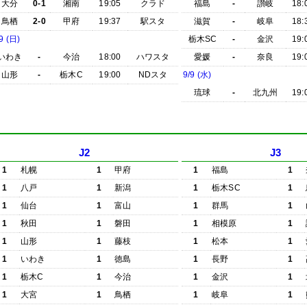
大分
0-1
湘南
19:05
クラド
福島
-
讃岐
18:
鳥栖
2-0
甲府
19:37
駅スタ
滋賀
-
岐阜
18:
9 (日)
栃木SC
-
金沢
19:
いわき
-
今治
18:00
ハワスタ
愛媛
-
奈良
19:
山形
-
栃木C
19:00
NDスタ
9/9 (水)
琉球
-
北九州
19:
J2
J3
1
札幌
1
甲府
1
福島
1
1
八戸
1
新潟
1
栃木SC
1
1
仙台
1
富山
1
群馬
1
1
秋田
1
磐田
1
相模原
1
1
山形
1
藤枝
1
松本
1
1
いわき
1
徳島
1
長野
1
1
栃木C
1
今治
1
金沢
1
1
大宮
1
鳥栖
1
岐阜
1