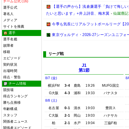
チーム公式 (16)
【選手の声から】浅倉廉選手「負けて悔しい
選手公式
たいと思います」+井上詩音、梅木翼
-
仙蹴塵記
著名人
メディア
今季も気長にリアルフットボールリーグ【2026.0
サイトを推薦
選手
東京ヴェルディ・2026-27シーズンユニフォ
選手名鑑
故障者
移籍
リーグ戦
エピソード
契約状況
J1
第1節
出場時間
得点・警告
8/7 (金)
8/
チーム情報
横浜FM
3-4
鹿島
19:26
MUFG国立
競技場
G大阪
4-3
浦和
19:33
パナスタ
得点ランキング
8/8 (土)
勝ち点推移
名古屋
0-1
清水
19:03
豊田ス
年齢構成
スタッフ
C大阪
2-1
岡山
19:03
ハナサカ
関係者ニュース
柏
2-1
水戸
19:04
三協F柏
関係者エピソード