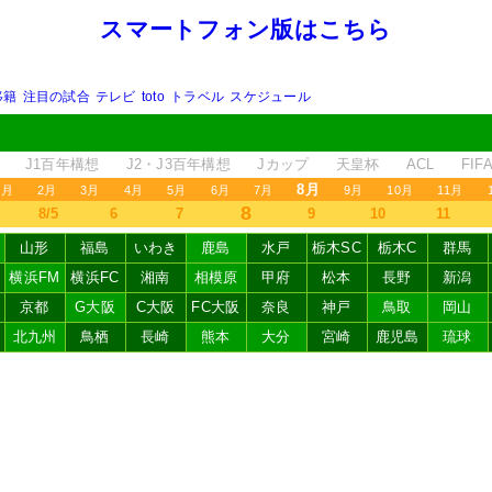
スマートフォン版はこちら
移籍
注目の試合
テレビ
toto
トラベル
スケジュール
J1百年構想
J2・J3百年構想
Jカップ
天皇杯
ACL
FI
8月
1月
2月
3月
4月
5月
6月
7月
9月
10月
11月
8
8/5
6
7
9
10
11
山形
福島
いわき
鹿島
水戸
栃木SC
栃木C
群馬
横浜FM
横浜FC
湘南
相模原
甲府
松本
長野
新潟
京都
G大阪
C大阪
FC大阪
奈良
神戸
鳥取
岡山
北九州
鳥栖
長崎
熊本
大分
宮崎
鹿児島
琉球