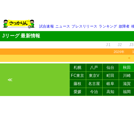
試合速報
ニュース
プレスリリース
ランキング
故障者
Jリーグ 最新情報
J1
J2
J3
2026年
＜
札幌
八戸
仙台
秋田
FC東京
東京V
町田
川崎
≪
藤枝
名古屋
岐阜
滋賀
愛媛
今治
高知
福岡