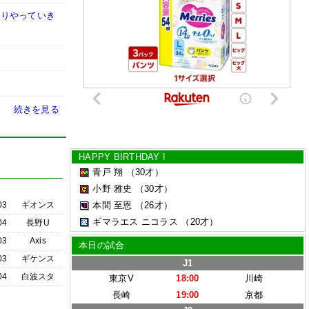
かりやっていき
続きを見る
HAPPY BIRTHDAY !
青戸 翔
（30才）
小野 雅史
（30才）
03
ギオンス
本間 至恩
（26才）
ギマラエス ニコラス
（20才）
04
長野U
03
Axis
本日の試合
03
ギケンス
J1
04
白波スタ
東京V
18:00
川崎
長崎
19:00
京都