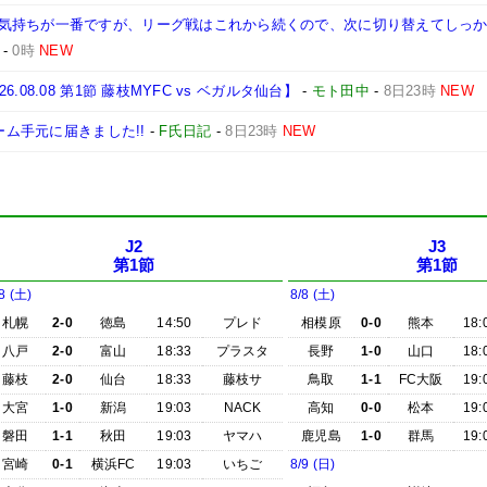
気持ちが一番ですが、リーグ戦はこれから続くので、次に切り替えてしっ
-
0時
NEW
8.08 第1節 藤枝MYFC vs ベガルタ仙台】
-
モト田中
-
8日23時
NEW
ーム手元に届きました!!
-
F氏日記
-
8日23時
NEW
J2
J3
第1節
第1節
8 (土)
8/8 (土)
札幌
2-0
徳島
14:50
プレド
相模原
0-0
熊本
18:
八戸
2-0
富山
18:33
プラスタ
長野
1-0
山口
18:
藤枝
2-0
仙台
18:33
藤枝サ
鳥取
1-1
FC大阪
19:
大宮
1-0
新潟
19:03
NACK
高知
0-0
松本
19:
磐田
1-1
秋田
19:03
ヤマハ
鹿児島
1-0
群馬
19:
宮崎
0-1
横浜FC
19:03
いちご
8/9 (日)