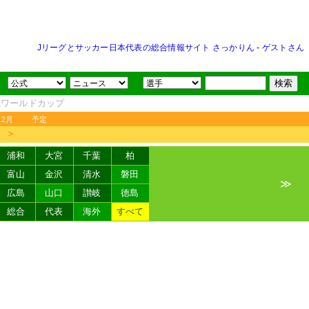
Jリーグとサッカー日本代表の総合情報サイト さっかりん
-
ゲストさん
FAワールドカップ
12月
予定
＞
浦和
大宮
千葉
柏
富山
金沢
清水
磐田
≫
広島
山口
讃岐
徳島
総合
代表
海外
すべて