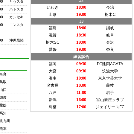
J2
00
とうスタ
いわき
18:00
今治
30
ハトスタ
山形
19:00
栃木C
00
カンセキ
J3
00
ニンスタ
福島
18:00
讃岐
滋賀
18:30
岐阜
00
沖縄県陸
栃木SC
19:00
金沢
愛媛
19:00
奈良
練習試合
福岡
09:30
FC延岡AGATA
大宮
09:30
筑波大学
奈良
湘南
10:00
東京学芸大学
鳥取
名古屋
10:00
藤枝
山口
八戸
11:00
岩手
讃岐
新潟
16:00
富山新庄クラブ
愛媛
鳥栖
17:00
ジェイリースFC
高知
北九州
熊本