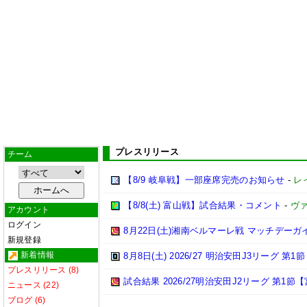
プレスリリース
チーム
【8/9 岐阜戦】一部座席完売のお知らせ
-
レ
【8/8(土) 富山戦】試合結果・コメント
-
ヴ
アカウント
ログイン
8月22日(土)湘南ベルマーレ戦 マッチデーガ
新規登録
新着情報
8月8日(土) 2026/27 明治安田J3リーグ 第
プレスリリース (8)
試合結果 2026/27明治安田J2リーグ 第1節【
ニュース (22)
ブログ (6)