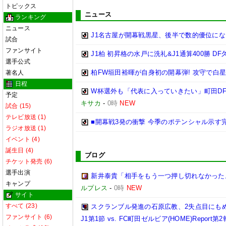
トピックス
ニュース
ランキング
ニュース
J1名古屋が開幕戦黒星、後半で数的優位に
試合
ファンサイト
J1柏 初昇格の水戸に洗礼&J1通算400勝 
選手公式
柏FW垣田裕暉が自身初の開幕弾! 攻守で白
著名人
日程
W杯選外も「代表に入っていきたい」町田DF
予定
キサカ
-
0時
NEW
試合 (15)
テレビ放送 (1)
■開幕戦3発の衝撃 今季のポテンシャル示す
ラジオ放送 (1)
イベント (4)
誕生日 (4)
ブログ
チケット発売 (6)
選手出演
新井泰貴「相手をもう一つ押し切れなかった
キャンプ
ルプレス
-
0時
NEW
サイト
すべて (23)
スクランブル発進の石原広教、2失点目にもめ
ファンサイト (6)
J1第1節 vs. FC町田ゼルビア(HOME)Report第