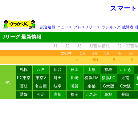
スマート
試合速報
ニュース
プレスリリース
ランキング
故障者
Jリーグ 最新情報
J1
J2
J3
J1百年構想
J2・J3百
2026年
1月
2月
3月
4月
5月
＜
8/4
5
6
札幌
八戸
仙台
秋田
山形
福島
いわき
FC東京
東京V
町田
川崎
横浜FM
横浜FC
湘南
≪
藤枝
名古屋
岐阜
滋賀
京都
G大阪
C大阪
愛媛
今治
高知
福岡
北九州
鳥栖
長崎