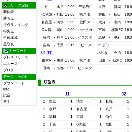
Jリーグ記録
柏
-
水戸
19:00
三協F柏
大宮
-
新潟
19:
順位表
FC東京
-
町田
19:00
味スタ
磐田
-
秋田
19:
勝ち点
名古屋
-
清水
19:00
豊田ス
大分
-
湘南
19:
得点ランキング
C大阪
-
岡山
19:00
ハナサカ
宮崎
-
横浜FC
19:
得失点
福岡
-
神戸
19:00
ベススタ
鳥栖
-
甲府
19:
年齢構成
星取表
広島
-
千葉
19:15
Eピース
8/9 (日)
キーワード
8/9 (日)
いわき
-
今治
18:
プレスリリース
東京V
-
川崎
18:00
味スタ
山形
-
栃木C
19:
ニュース
長崎
-
京都
19:00
ピースタ
ブログ
データ・その他
順位表
ダウンロード
toto
J1
J2
試合
1
鹿島
1
清水
1
札幌
1
選手
1
水戸
1
名古屋
1
八戸
1
1
浦和
1
京都
1
仙台
1
1
千葉
1
G大阪
1
秋田
1