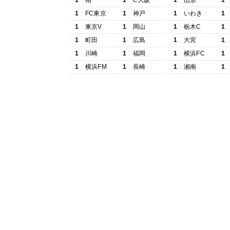
1
柏
1
C大阪
1
山形
1
1
FC東京
1
神戸
1
いわき
1
1
東京V
1
岡山
1
栃木C
1
1
町田
1
広島
1
大宮
1
1
川崎
1
福岡
1
横浜FC
1
1
横浜FM
1
長崎
1
湘南
1