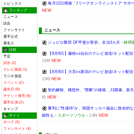
毎月12日開催「Jリーグオンラインストア サポ
トピックス
ランキング
NEW
ニュース
試合
ファンサイト
ニュース
選手公式
ジュビロ磐田 DF甲斐が骨折、全治3カ月
-
静岡
著名人
日程
【8月8日】藤枝vs仙台のテレビ放送/ネット配信
予定
13時
NEW
試合 (2)
テレビ放送 (1)
【8月8日】大宮vs新潟のテレビ放送/ネット配信
ラジオ放送
13時
NEW
イベント (2)
誕生日 (8)
契約解除、構想外、“禁断”の移籍…J1開幕、新
チケット発売 (6)
時
NEW
選手出演 (2)
審判に“性接待”か、韓国サッカー協会に致命的
キャンプ
能性も
-
スポーツソウル
-
13時
NEW
サイト
すべて (5)
ファンサイト (4)