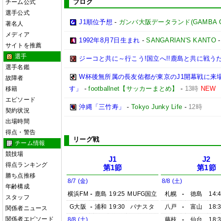
ブログ
チーム公式
選手公式
J1順位予想
-
ガンバ大阪データランド(GAMBA OSAK
著名人
メディア
1992年8月7日生まれ
-
SANGARIAN'S KANTO
サイトを推薦
選手
ジーコと共に～行こう!国立へ!!鹿島と共に戦うため
選手名鑑
W杯後無所属の長友佑都が東京のJ1開幕戦に来
故障者
す」
-
footballnet【サッカーまとめ】
-
13時
NEW
移籍
エピソード
沖縄「三竹寿」
-
Tokyo Junky Life
-
12時
契約状況
出場時間
得点・警告
リーグ戦
チーム情報
競技場
J1
J2
得点ランキング
第1節
第1節
勝ち点推移
8/7 (金)
8/8 (土)
年齢構成
横浜FM
-
鹿島
19:25
MUFG国立
札幌
-
徳島
14:
スタッフ
G大阪
-
浦和
19:30
パナスタ
八戸
-
富山
18:
関係者ニュース
関係者エピソード
8/8 (土)
藤枝
-
仙台
18: