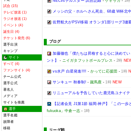
NECvsテルスター 試合記録
-
ゲキサカ
-
1時
試合 (15)
メッシの父・ホルヘさん死去、68歳 W杯北
テレビ放送 (1)
ラジオ放送 (1)
佐野航大がPSV移籍 オランダ1部リーグ3連
イベント (4)
誕生日 (4)
チケット発売 (6)
ブログ
選手出演
キャンプ
加藤徹也「僕たちは昇格すると心に決めてい
サイト
ント】
-
ニイガタフットボールプレス
-
2時
NE
すべて (4)
ファンサイト (4)
vs水戸 白星発進!!!!
-
かってに応援団
-
1時
チーム公式
サンキュー 秋春制!
-
蹴馬鹿
-
1時
NEW
選手公式
著名人
リニューアルを予告していた鹿児島ユナイテ
メディア
サイトを推薦
【記者会見 J1第1節 福岡-神戸】「この
選手
fukuoka」中倉一志
-
1時
選手名鑑
故障者
移籍
リーグ戦