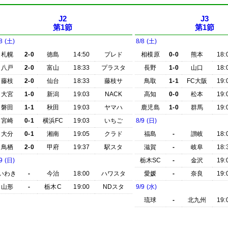
J2
J3
第1節
第1節
8 (土)
8/8 (土)
札幌
2-0
徳島
14:50
プレド
相模原
0-0
熊本
18:
八戸
2-0
富山
18:33
プラスタ
長野
1-0
山口
18:
藤枝
2-0
仙台
18:33
藤枝サ
鳥取
1-1
FC大阪
19:
大宮
1-0
新潟
19:03
NACK
高知
0-0
松本
19:
磐田
1-1
秋田
19:03
ヤマハ
鹿児島
1-0
群馬
19:
宮崎
0-1
横浜FC
19:03
いちご
8/9 (日)
大分
0-1
湘南
19:05
クラド
福島
-
讃岐
18:
鳥栖
2-0
甲府
19:37
駅スタ
滋賀
-
岐阜
18:
9 (日)
栃木SC
-
金沢
19:
いわき
-
今治
18:00
ハワスタ
愛媛
-
奈良
19:
山形
-
栃木C
19:00
NDスタ
9/9 (水)
琉球
-
北九州
19: