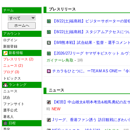
プレスリリース
チーム
【8/22(土)福島戦】ビジターサポーターの皆
【8/22(土)福島戦】スタジアムアクセスにつ
アカウント
ログイン
【8/8熊本戦】試合結果・監督・選手コメン
新規登録
新着情報
【2026/27Jリーグ ヤマザキビスケット ル
プレスリリース (2)
ガイナーレ鳥取
-
1時
ニュース (2)
チカラをひとつに。ーTEAM AS ONEー
ブログ (3)
トピックス
ランキング
ニュース
ニュース
試合
【町田】中山雄太&明本考浩&相馬勇紀の左サ
ファンサイト
時
NEW
選手公式
著名人
Jリーグ、香港ファン誘う 訪日観戦にぎわ
日程
予定