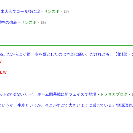
中米大会でゴール後に涙
-
サンスポ
-
1時
覇中の強豪
-
サンスポ
-
1時
る。だからこそ第一歩を落としたのは本当に痛い。だけれども」【第1節・
W
NEW
ッドの“ゆないくー”、ホーム開幕戦に新フェイスで登場
-
ドメサカブログ
-
一歩というか、半歩というか、そこがすごく大きいように感じている」/塚原真也