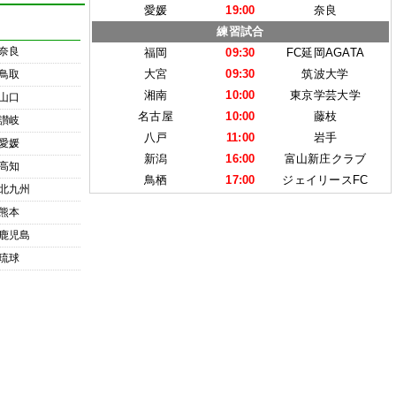
愛媛
19:00
奈良
練習試合
奈良
福岡
09:30
FC延岡AGATA
大宮
09:30
筑波大学
鳥取
湘南
10:00
東京学芸大学
山口
名古屋
10:00
藤枝
讃岐
八戸
11:00
岩手
愛媛
新潟
16:00
富山新庄クラブ
高知
鳥栖
17:00
ジェイリースFC
北九州
熊本
鹿児島
琉球