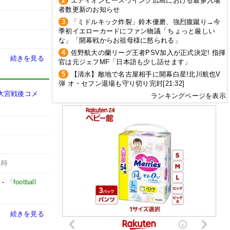
2
エディオンピースウイング広島における最多入場
者数更新のお知らせ
3
「ミドルキック炸裂」鈴木優磨、強烈腹蹴り→今
季初イエローカードにファン物議「ちょっと厳しい
な」「開幕戦からお祖母様に怒られる」
4
佐野航大の蘭リーグ王者PSV加入が正式決定! 指揮
続きを見る
官は元ジェフMF「日本語も少し話せます」
5
【清水】敵地で名古屋相手に開幕白星!北川航也V
弾 オ・セフン退場も守り切り完封[21:32]
大宮戦後コメ
ランキングページを表示
1時
-
「football
続きを見る