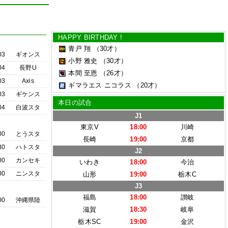
HAPPY BIRTHDAY !
青戸 翔
（30才）
03
ギオンス
小野 雅史
（30才）
04
長野U
本間 至恩
（26才）
03
Axis
ギマラエス ニコラス
（20才）
03
ギケンス
本日の試合
04
白波スタ
J1
東京V
18:00
川崎
00
とうスタ
長崎
19:00
京都
30
ハトスタ
J2
00
カンセキ
いわき
18:00
今治
00
ニンスタ
山形
19:00
栃木C
J3
福島
18:00
讃岐
00
沖縄県陸
滋賀
18:30
岐阜
栃木SC
19:00
金沢