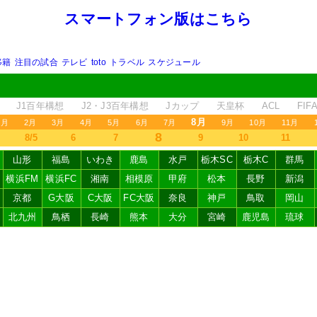
スマートフォン版はこちら
移籍
注目の試合
テレビ
toto
トラベル
スケジュール
J1百年構想
J2・J3百年構想
Jカップ
天皇杯
ACL
FI
8月
1月
2月
3月
4月
5月
6月
7月
9月
10月
11月
8
8/5
6
7
9
10
11
山形
福島
いわき
鹿島
水戸
栃木SC
栃木C
群馬
横浜FM
横浜FC
湘南
相模原
甲府
松本
長野
新潟
京都
G大阪
C大阪
FC大阪
奈良
神戸
鳥取
岡山
北九州
鳥栖
長崎
熊本
大分
宮崎
鹿児島
琉球