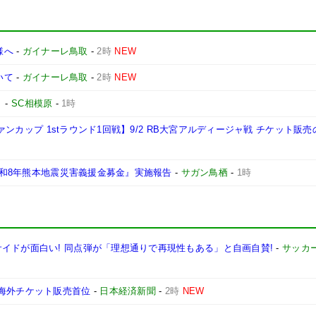
様へ
-
ガイナーレ鳥取
-
2時
NEW
いて
-
ガイナーレ鳥取
-
2時
NEW
ト
-
SC相模原
-
1時
ヴァンカップ 1stラウンド1回戦】9/2 RB大宮アルディージャ戦 チケット販
『令和8年熊本地震災害義援金募金』実施報告
-
サガン鳥栖
-
1時
イドが面白い! 同点弾が「理想通りで再現性もある」と自画自賛!
-
サッカ
い海外チケット販売首位
-
日本経済新聞
-
2時
NEW