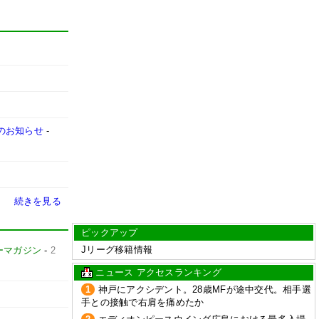
売のお知らせ
-
続きを見る
ピックアップ
Jリーグ移籍情報
ーマガジン
-
2
ニュース アクセスランキング
1
神戸にアクシデント。28歳MFが途中交代。相手選
手との接触で右肩を痛めたか