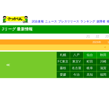
試合速報
ニュース
プレスリリース
ランキング
故障者
Jリーグ 最新情報
J1
J2
J3
2026年
＜
札幌
八戸
仙台
秋田
FC東京
東京V
町田
川崎
≪
藤枝
名古屋
岐阜
滋賀
愛媛
今治
高知
福岡