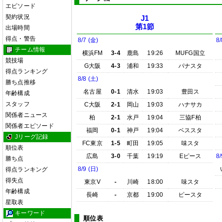
エピソード
契約状況
J1
第1節
出場時間
得点・警告
8/7 (金)
8/
チーム情報
横浜FM
3-4
鹿島
19:26
MUFG国立
競技場
G大阪
4-3
浦和
19:33
パナスタ
得点ランキング
8/8 (土)
勝ち点推移
名古屋
0-1
清水
19:03
豊田ス
年齢構成
スタッフ
C大阪
2-1
岡山
19:03
ハナサカ
関係者ニュース
柏
2-1
水戸
19:04
三協F柏
関係者エピソード
福岡
0-1
神戸
19:04
ベススタ
Jリーグ記録
FC東京
1-5
町田
19:05
味スタ
順位表
広島
3-0
千葉
19:19
Eピース
8/
勝ち点
8/9 (日)
得点ランキング
得失点
東京V
-
川崎
18:00
味スタ
年齢構成
長崎
-
京都
19:00
ピースタ
星取表
キーワード
順位表