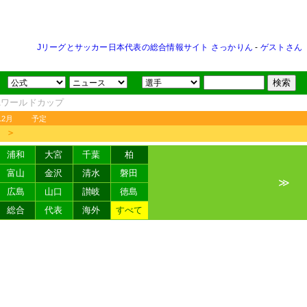
Jリーグとサッカー日本代表の総合情報サイト さっかりん
-
ゲストさん
FAワールドカップ
12月
予定
＞
浦和
大宮
千葉
柏
富山
金沢
清水
磐田
≫
広島
山口
讃岐
徳島
総合
代表
海外
すべて