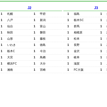
J2
J3
1
札幌
1
甲府
1
福島
1
1
八戸
1
新潟
1
栃木SC
1
1
仙台
1
富山
1
群馬
1
1
秋田
1
磐田
1
相模原
1
1
山形
1
藤枝
1
松本
1
1
いわき
1
徳島
1
長野
1
1
栃木C
1
今治
1
金沢
1
1
大宮
1
鳥栖
1
岐阜
1
1
横浜FC
1
大分
1
滋賀
1
1
湘南
1
宮崎
1
FC大阪
1