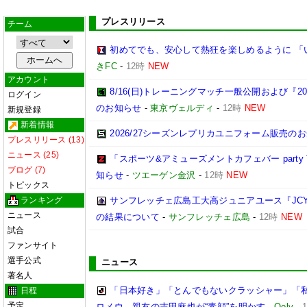
プレスリリース
チーム
初めてでも、安心して熱狂を楽しめるように 「
きFC
-
12時
NEW
アカウント
8/16(日)トレーニングマッチ一般公開および『202
ログイン
のお知らせ
-
東京ヴェルディ
-
12時
NEW
新規登録
新着情報
2026/27シーズンレプリカユニフォーム販売の
プレスリリース (13)
ニュース (25)
「スポーツ&アミューズメントカフェバー part
ブログ (7)
知らせ
-
ツエーゲン金沢
-
12時
NEW
トピックス
ランキング
サンフレッチェ広島工大高ジュニアユース『JCYイ
ニュース
の結果について
-
サンフレッチェ広島
-
12時
NEW
試合
ファンサイト
選手公式
ニュース
著名人
「日本好き」「とんでもないクラッシャー」「私
日程
予定
ロメウ、親友の吉田麻也が“素顔”を明かす
-
Qoly
-