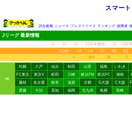
スマート
試合速報
ニュース
プレスリリース
ランキング
故障者
Jリーグ 最新情報
J1
J2
J3
J1百年構想
J2・J3百
2026年
1月
2月
3月
4月
5月
＜
8/5
6
7
札幌
八戸
仙台
秋田
山形
福島
いわき
FC東京
東京V
町田
川崎
横浜FM
横浜FC
湘南
≪
藤枝
名古屋
岐阜
滋賀
京都
G大阪
C大阪
愛媛
今治
高知
福岡
北九州
鳥栖
長崎