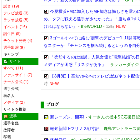
試合 (19)
今夏横浜FMに加入したMF知念は悔しさを露わに
テレビ放送 (3)
め、タフに戦える選手が少なかった」「勝ち点1す
ラジオ放送 (5)
ければならない」
-
theWORLD
-
12時
NEW
イベント (16)
誕生日 (5)
3ゴールすべてに絡む“衝撃のデビュー”! J1開
チケット発売 (4)
なスターか 「チャンスを掴み続けるというのを自
選手出演 (9)
キャンプ
「売却するのは無謀」人気女優と“電撃結婚”の
サイト
メディアが困惑「リスクがある」
-
サッカーダイジ
すべて (11)
ファンサイト (7)
【8月8日】高知vs松本のテレビ放送/ネット配信
チーム公式 (1)
時
NEW
選手公式
著名人
メディア (2)
ブログ
サイトを推薦
選手
新シーズン、開幕!
-
すーさんの栃木SC応援日記
選手名鑑
報知新聞 Fマリノス戦寸評
-
鹿島アントラーズ
故障者
移籍