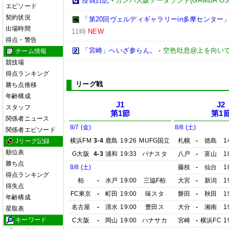
怪我日記
-
ガンバ大阪データランド(GAMBA OSAKA
エピソード
契約状況
「第20回ヴェルディギャラリーin多摩センター」より
出場時間
11時
NEW
得点・警告
「宮崎」へいざ参らん。
-
空色吐息@上を向い
チーム情報
競技場
得点ランキング
リーグ戦
勝ち点推移
年齢構成
J1
J2
スタッフ
第1節
第1
関係者ニュース
8/7 (金)
8/8 (土)
関係者エピソード
横浜FM
3-4
鹿島
19:26
MUFG国立
札幌
-
徳島
1
Jリーグ記録
順位表
G大阪
4-3
浦和
19:33
パナスタ
八戸
-
富山
1
勝ち点
8/8 (土)
藤枝
-
仙台
1
得点ランキング
柏
-
水戸
19:00
三協F柏
大宮
-
新潟
1
得失点
FC東京
-
町田
19:00
味スタ
磐田
-
秋田
1
年齢構成
名古屋
-
清水
19:00
豊田ス
大分
-
湘南
1
星取表
キーワード
C大阪
-
岡山
19:00
ハナサカ
宮崎
-
横浜FC
1