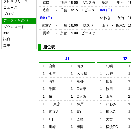
プレスリリース
福岡
-
神戸
19:00
ベススタ
鳥栖
-
甲府
1
ニュース
広島
-
千葉
19:15
Eピース
8/9 (日)
ブログ
8/9 (日)
いわき
-
今治
1
データ・その他
東京V
-
川崎
18:00
味スタ
山形
-
栃木C
1
ダウンロード
toto
長崎
-
京都
19:00
ピースタ
試合
選手
順位表
J1
J2
1
鹿島
1
清水
1
札幌
1
1
水戸
1
名古屋
1
八戸
1
1
浦和
1
京都
1
仙台
1
1
千葉
1
G大阪
1
秋田
1
1
柏
1
C大阪
1
山形
1
1
FC東京
1
神戸
1
いわき
1
1
東京V
1
岡山
1
栃木C
1
1
町田
1
広島
1
大宮
1
1
川崎
1
福岡
1
横浜FC
1