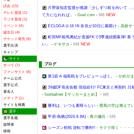
試合 (15)
片野坂知宏監督が感謝「少しずつ前を向いて…」
テレビ放送 (1)
て力になれれば」
-
Goal.com
-
6時
NEW
ラジオ放送 (1)
イベント (4)
ECLOGA U-16 IN 奈良が10日に幕開け
-
高校サ
誕生日 (4)
町田MF相馬勇紀が直接FKで3季連続開幕弾! 
チケット発売 (6)
い」
-
ゲキサカ
-
6時
NEW
選手出演
キャンプ
サイト
ブログ
すべて (7)
ファンサイト (6)
第1節 A 福島戦をプレビューっぽく。
-
がめが
チーム公式
選手公式
39歳DF長友佑都 現役続行! FC東京と再契約
著名人
-
footballnet【サッカーまとめ】
-
6時
メディア (1)
サイトを推薦
勝利は、いつも素晴らしい
-
鹿島の空は燃えてい
選手
甲府-鳥栖(2026.8.8A)
-
青の傭兵
-
6時
選手名鑑
故障者
シーズン初戦 逆転で勝利!!
-
サクラ咲く・・・
移籍