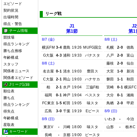
エピソード
契約状況
リーグ戦
出場時間
得点・警告
J1
J2
チーム情報
第1節
第1
競技場
8/7 (金)
8/8 (土)
得点ランキング
横浜FM
3-4
鹿島
19:26
MUFG国立
札幌
2-0
徳島
勝ち点推移
G大阪
4-3
浦和
19:33
パナスタ
八戸
2-0
富山
年齢構成
8/8 (土)
藤枝
2-0
仙台
スタッフ
関係者ニュース
名古屋
0-1
清水
19:03
豊田ス
大宮
1-0
新潟
関係者エピソード
C大阪
2-1
岡山
19:03
ハナサカ
磐田
1-1
秋田
Jリーグ記録
柏
2-1
水戸
19:04
三協F柏
宮崎
0-1
横浜FC
順位表
福岡
0-1
神戸
19:04
ベススタ
大分
0-1
湘南
勝ち点
FC東京
1-5
町田
19:05
味スタ
鳥栖
2-0
甲府
得点ランキング
広島
3-0
千葉
19:19
Eピース
8/9 (日)
得失点
年齢構成
8/9 (日)
いわき
-
今治
星取表
東京V
-
川崎
18:00
味スタ
山形
-
栃木C
キーワード
長崎
-
京都
19:00
ピースタ