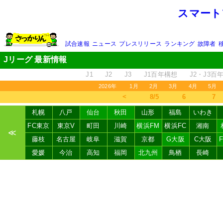
スマート
試合速報
ニュース
プレスリリース
ランキング
故障者
Jリーグ 最新情報
J1
J2
J3
J1百年構想
J2・J3百
2026年
1月
2月
3月
4月
5月
＜
8/5
6
7
札幌
八戸
仙台
秋田
山形
福島
いわき
FC東京
東京V
町田
川崎
横浜FM
横浜FC
湘南
≪
藤枝
名古屋
岐阜
滋賀
京都
G大阪
C大阪
愛媛
今治
高知
福岡
北九州
鳥栖
長崎