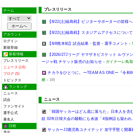
プレスリリース
チーム
【8/22(土)福島戦】ビジターサポーターの皆様へ
【8/22(土)福島戦】スタジアムアクセスについて
アカウント
ログイン
【8/8熊本戦】試合結果・監督・選手コメント
-
新規登録
新着情報
【2026/27Jリーグ ヤマザキビスケット ルヴァン
プレスリリース
ージャ戦 チケット販売のお知らせ
-
ガイナーレ鳥
ニュース (16)
チカラをひとつに。ーTEAM AS ONEー『令
ブログ (5)
栖
-
1時
トピックス
ランキング
ニュース
ニュース
試合
ファンサイト
「韓国サッカーはどん底に落ちた」日本人を含む
選手公式
紋 02年日韓大会の騒動にも余波「4強神話も疑われ
著名人
日程
サッカーJ3鹿児島ユナイテッド 攻守手堅く開幕
予定