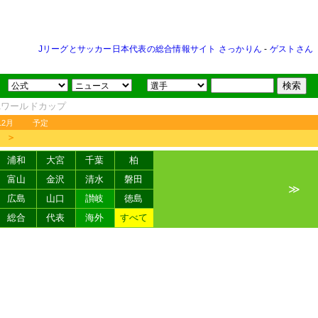
Jリーグとサッカー日本代表の総合情報サイト さっかりん
-
ゲストさん
FAワールドカップ
12月
予定
＞
浦和
大宮
千葉
柏
富山
金沢
清水
磐田
≫
広島
山口
讃岐
徳島
総合
代表
海外
すべて