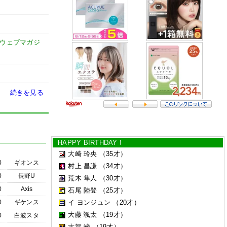
式ウェブマガジ
続きを見る
HAPPY BIRTHDAY !
大崎 玲央
（35才）
0
ギオンス
村上 昌謙
（34才）
0
長野U
荒木 隼人
（30才）
0
Axis
石尾 陸登
（25才）
0
ギケンス
イ ヨンジュン
（20才）
大藤 颯太
（19才）
0
白波スタ
古賀 竣
（19才）