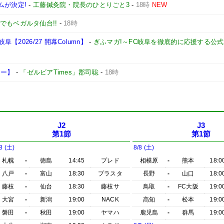
ムが決定!
-
工藤鍼灸院・院長のひとりごと3
-
18時
NEW
でもベガルタ仙台!!
-
18時
【2026/27 開幕Column】
-
ぎふマガ!～FC岐阜を徹底的に応援する公
ュー】
-
「ゼルビアTimes」郡司聡
-
18時
J2
J3
第1節
第1節
8 (土)
8/8 (土)
札幌
-
徳島
14:45
プレド
相模原
-
熊本
18:0
八戸
-
富山
18:30
プラスタ
長野
-
山口
18:0
藤枝
-
仙台
18:30
藤枝サ
鳥取
-
FC大阪
19:0
大宮
-
新潟
19:00
NACK
高知
-
松本
19:0
磐田
-
秋田
19:00
ヤマハ
鹿児島
-
群馬
19:0