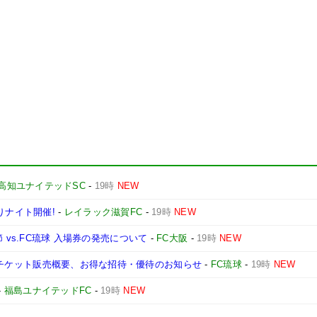
高知ユナイテッドSC
-
19時
NEW
りナイト開催!
-
レイラック滋賀FC
-
19時
NEW
第3節 vs.FC琉球 入場券の発売について
-
FC大阪
-
19時
NEW
媛戦】チケット販売概要、お得な招待・優待のお知らせ
-
FC琉球
-
19時
NEW
-
福島ユナイテッドFC
-
19時
NEW