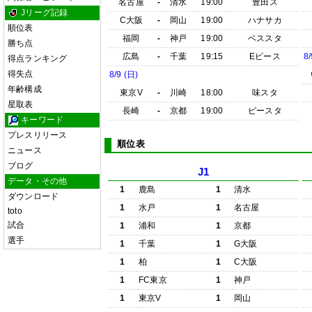
名古屋
-
清水
19:00
豊田ス
Jリーグ記録
C大阪
-
岡山
19:00
ハナサカ
順位表
福岡
-
神戸
19:00
ベススタ
勝ち点
広島
-
千葉
19:15
Eピース
8/
得点ランキング
得失点
8/9 (日)
年齢構成
東京V
-
川崎
18:00
味スタ
星取表
長崎
-
京都
19:00
ピースタ
キーワード
プレスリリース
順位表
ニュース
ブログ
J1
データ・その他
1
鹿島
1
清水
ダウンロード
1
水戸
1
名古屋
toto
試合
1
浦和
1
京都
選手
1
千葉
1
G大阪
1
柏
1
C大阪
1
FC東京
1
神戸
1
東京V
1
岡山