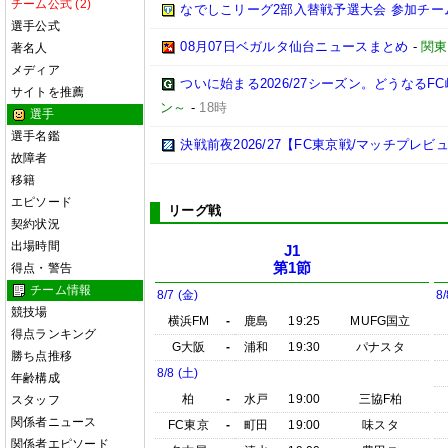
チーム公式 (2)
なでしこリーグ2部入替戦予選大会 参加チー
選手公式
08月07日ベガルタ仙台ニュースまとめ
-
関東
著名人
メディア
ついに始まる2026/27シーズン。どうなるFC岐阜
サイトを推薦
ン～
-
18時
選手
選手名鑑
決戦前夜2026/27【FC東京戦/マッチプレビ
故障者
移籍
エピソード
リーグ戦
契約状況
出場時間
J1
第1節
得点・警告
チーム情報
8/7 (金)
8/
競技場
横浜FM
-
鹿島
19:25
MUFG国立
得点ランキング
G大阪
-
浦和
19:30
パナスタ
勝ち点推移
8/8 (土)
年齢構成
柏
-
水戸
19:00
三協F柏
スタッフ
関係者ニュース
FC東京
-
町田
19:00
味スタ
関係者エピソード