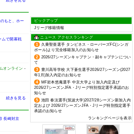
続きを見る
ピックアップ
督のもと、ホー
Jリーグ移籍情報
ニュース アクセスランキング
ームで開幕戦
1
久乗聖亜選手 タンピネス・ローバーズFC(シンガ
ポール)より完全移籍加入のお知らせ
2
2026/27シーズンキャプテン・副キャプテンについ
て
イムオンライン
-
3
豊川高等学校 大下蒼生選手2026/27シーズン(2027
年1月)加入内定のお知らせ
4
MF岩本悠庵選手 中京大学より加入内定及び
2026/27シーズンJFA・Jリーグ特別指定選手承認のお
知らせ
続きを見る
5
池田 春汰選手(筑波大学)2027/28シーズン新加入内
定および 2026/27シーズンJFA・Jリーグ特別指定選手
承認のお知らせ
ランキングページを表示
節 長崎対京