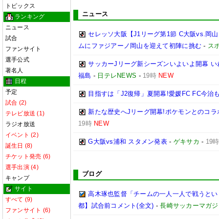
トピックス
ニュース
ランキング
ニュース
セレッソ大阪【J1リーグ第1節 C大阪vs.
試合
ムにファジアーノ岡山を迎えて初陣に挑む
-
ス
ファンサイト
選手公式
サッカーJリーグ新シーズンいよいよ開幕 い
著名人
福島
-
日テレNEWS
-
19時
NEW
日程
予定
目指すは「J2復帰」夏開幕!愛媛FC FC今
試合 (2)
新たな歴史へJリーグ開幕!ポケモンとのコラ
テレビ放送 (1)
19時
NEW
ラジオ放送
イベント (2)
G大阪vs浦和 スタメン発表
-
ゲキサカ
-
19
誕生日 (8)
チケット発売 (6)
選手出演 (4)
ブログ
キャンプ
サイト
高木琢也監督「チームの一人一人で戦うという
すべて (9)
都】試合前コメント(全文)
-
長崎サッカーマガジン
ファンサイト (6)