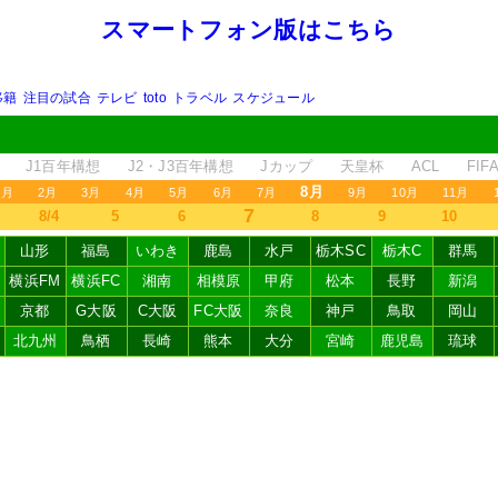
スマートフォン版はこちら
移籍
注目の試合
テレビ
toto
トラベル
スケジュール
J1百年構想
J2・J3百年構想
Jカップ
天皇杯
ACL
FI
8月
1月
2月
3月
4月
5月
6月
7月
9月
10月
11月
7
8/4
5
6
8
9
10
山形
福島
いわき
鹿島
水戸
栃木SC
栃木C
群馬
横浜FM
横浜FC
湘南
相模原
甲府
松本
長野
新潟
京都
G大阪
C大阪
FC大阪
奈良
神戸
鳥取
岡山
北九州
鳥栖
長崎
熊本
大分
宮崎
鹿児島
琉球