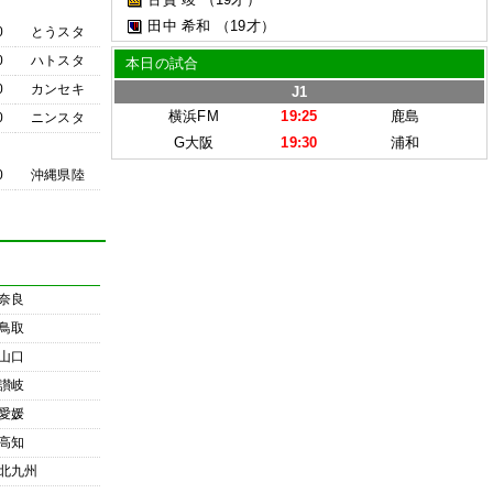
田中 希和
（19才）
0
とうスタ
0
ハトスタ
本日の試合
0
カンセキ
J1
横浜FM
19:25
鹿島
0
ニンスタ
G大阪
19:30
浦和
0
沖縄県陸
奈良
鳥取
山口
讃岐
愛媛
高知
北九州