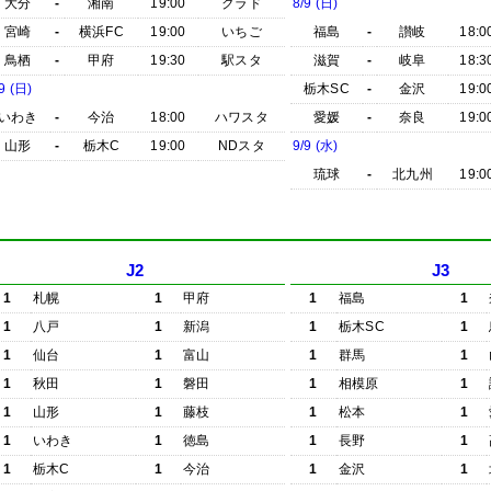
大分
-
湘南
19:00
クラド
8/9 (日)
宮崎
-
横浜FC
19:00
いちご
福島
-
讃岐
18:0
鳥栖
-
甲府
19:30
駅スタ
滋賀
-
岐阜
18:3
9 (日)
栃木SC
-
金沢
19:0
いわき
-
今治
18:00
ハワスタ
愛媛
-
奈良
19:0
山形
-
栃木C
19:00
NDスタ
9/9 (水)
琉球
-
北九州
19:0
J2
J3
1
札幌
1
甲府
1
福島
1
1
八戸
1
新潟
1
栃木SC
1
1
仙台
1
富山
1
群馬
1
1
秋田
1
磐田
1
相模原
1
1
山形
1
藤枝
1
松本
1
1
いわき
1
徳島
1
長野
1
1
栃木C
1
今治
1
金沢
1