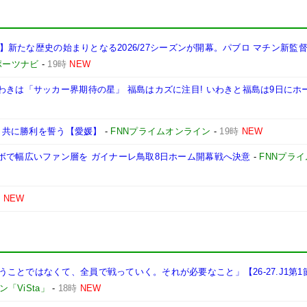
岡山】新たな歴史の始まりとなる2026/27シーズンが開幕。パブロ マチン新監
ポーツナビ
-
19時
NEW
わきは「サッカー界期待の星」 福島はカズに注目! いわきと福島は9日にホ
治も共に勝利を誓う【愛媛】
-
FNNプライムオンライン
-
19時
NEW
ボで幅広いファン層を ガイナーレ鳥取8日ホーム開幕戦へ決意
-
FNNプラ
時
NEW
ことではなくて、全員で戦っていく。それが必要なこと」【26-27.J1第1
「ViSta」
-
18時
NEW