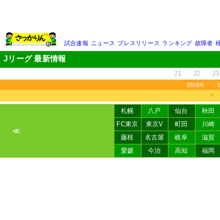
試合速報
ニュース
プレスリリース
ランキング
故障者
Jリーグ 最新情報
J1
J2
J3
2026年
＜
札幌
八戸
仙台
秋田
FC東京
東京V
町田
川崎
≪
藤枝
名古屋
岐阜
滋賀
愛媛
今治
高知
福岡