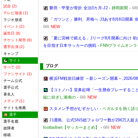
試合 (2)
磐田・甲斐が骨折 全治3カ月-J2
-
静岡新聞
-
6
テレビ放送 (1)
「ガツンと」勝利、昇格へ J3あす8月8日開幕
ラジオ放送
イベント (2)
6時
NEW
誕生日 (8)
「夏に宮崎で鍛える」Jリーグ8月開幕に向け 
チケット発売 (6)
を目指す日本サッカーの挑戦
-
FNNプライムオンラ
選手出演 (2)
キャンプ
サイト
ブログ
すべて (2)
ファンサイト (1)
横浜FM戦前日練習 ～新シーズン開幕～,2026/08/
チーム公式
選手公式
【コトノハ】堂鼻起暉「一生懸命プレーするこ
著名人
縦に紡ぎし湘南の
-
6時
NEW
メディア (1)
サイトを推薦
スタメン予想がむずかしい
-
ベガルタを熱く語
選手
J1鹿島、公式SNS総フォロワー数が296万人超
選手名鑑
footballnet【サッカーまとめ】
-
6時
NEW
故障者
移籍