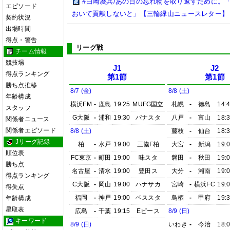
#白崎凌兵/あの日の忘れ物を取り返すために。
エピソード
おいて貢献しないと」【三輪緑山ニュースレター】
契約状況
出場時間
得点・警告
リーグ戦
チーム情報
競技場
J1
J2
得点ランキング
第1節
第1節
勝ち点推移
8/7 (金)
8/8 (土)
年齢構成
横浜FM
-
鹿島
19:25
MUFG国立
札幌
-
徳島
14:
スタッフ
G大阪
-
浦和
19:30
パナスタ
八戸
-
富山
18:
関係者ニュース
関係者エピソード
8/8 (土)
藤枝
-
仙台
18:
Jリーグ記録
柏
-
水戸
19:00
三協F柏
大宮
-
新潟
19:
順位表
FC東京
-
町田
19:00
味スタ
磐田
-
秋田
19:
勝ち点
名古屋
-
清水
19:00
豊田ス
大分
-
湘南
19:
得点ランキング
C大阪
-
岡山
19:00
ハナサカ
宮崎
-
横浜FC
19:
得失点
福岡
-
神戸
19:00
ベススタ
鳥栖
-
甲府
19:
年齢構成
星取表
広島
-
千葉
19:15
Eピース
8/9 (日)
キーワード
8/9 (日)
いわき
-
今治
18: