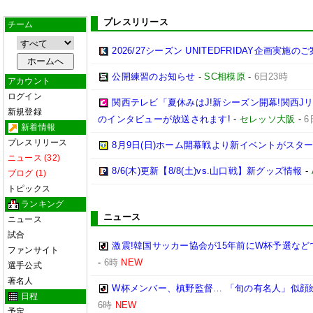
プレスリリース
チーム
2026/27シーズン UNITEDFRIDAY企画実施の
公開練習のお知らせ
-
SC相模原
-
6日23時
アカウント
ログイン
関西テレビ「夏休みはJ!新シーズン開幕!関西J
新規登録
のインタビューが放送されます!
-
セレッソ大阪
-
6
新着情報
プレスリリース
8月9日(日)ホーム開幕戦より新イベントがスター
ニュース (32)
8/6(木)更新【8/8(土)vs.山口戦】新グッズ情報
-
ブログ (1)
トピックス
ランキング
ニュース
ニュース
試合
激震!韓国サッカー協会が15年前にW杯予選など
ファンサイト
-
6時
NEW
選手公式
著名人
W杯メンバー、槙野監督… 「旬の有名人」似顔
日程
6時
NEW
予定