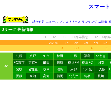
スマート
試合速報
ニュース
プレスリリース
ランキング
故障者
Jリーグ 最新情報
J1
J2
J3
J1百年構想
J2・J3百
2026年
1月
2月
3月
4月
5月
＜
8/3
4
5
札幌
八戸
仙台
秋田
山形
福島
いわき
FC東京
東京V
町田
川崎
横浜FM
横浜FC
湘南
≪
藤枝
名古屋
岐阜
滋賀
京都
G大阪
C大阪
愛媛
今治
高知
福岡
北九州
鳥栖
長崎