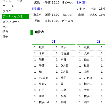
プレスリリース
広島
-
千葉
19:15
Eピース
8/9 (日)
ニュース
8/9 (日)
いわき
-
今治
18:
ブログ
東京V
-
川崎
18:00
味スタ
山形
-
栃木C
19:
データ・その他
長崎
-
京都
19:00
ピースタ
ダウンロード
toto
試合
順位表
選手
J1
J2
1
鹿島
1
清水
1
札幌
1
1
水戸
1
名古屋
1
八戸
1
1
浦和
1
京都
1
仙台
1
1
千葉
1
G大阪
1
秋田
1
1
柏
1
C大阪
1
山形
1
1
FC東京
1
神戸
1
いわき
1
1
東京V
1
岡山
1
栃木C
1
1
町田
1
広島
1
大宮
1
1
川崎
1
福岡
1
横浜FC
1
1
横浜FM
1
長崎
1
湘南
1