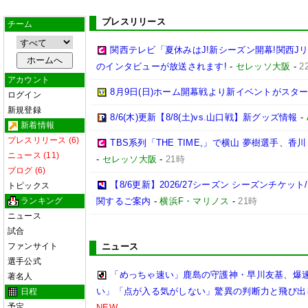
プレスリリース
チーム
関西テレビ「夏休みはJ!新シーズン開幕!関西J
のインタビューが放送されます!
-
セレッソ大阪
-
2
アカウント
8月9日(日)ホーム開幕戦より新イベントがスター
ログイン
新規登録
8/6(木)更新【8/8(土)vs.山口戦】新グッズ情報
-
新着情報
プレスリリース (6)
TBS系列「THE TIME,」で横山 夢樹選手、
ニュース (11)
-
セレッソ大阪
-
21時
ブログ (6)
【8/6更新】2026/27シーズン シーズンチケ
トピックス
ランキング
関するご案内
-
横浜F・マリノス
-
21時
ニュース
試合
ファンサイト
ニュース
選手公式
「めっちゃ速い」鹿島の守護神・早川友基、爆速
著名人
い」「点が入る気がしない」驚異の判断力と飛び出
日程
予定
NEW