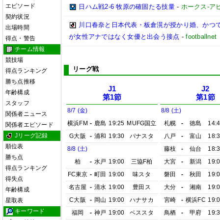
エピソード
日ハム戦2-6 牧原の確固たる技量
-
ホークス-アビ
契約状況
川口春奈と日本代表・板倉滉が授かり婚、かつ
出場時間
が女性アナではなく女優と出会う接点
-
footbal
得点・警告
チーム情報
競技場
リーグ戦
得点ランキング
勝ち点推移
J1
J2
年齢構成
第1節
第1節
スタッフ
8/7 (金)
8/8 (土)
関係者ニュース
横浜FM
-
鹿島
19:25
MUFG国立
札幌
-
徳島
14:
関係者エピソード
Jリーグ記録
G大阪
-
浦和
19:30
パナスタ
八戸
-
富山
18:
順位表
8/8 (土)
藤枝
-
仙台
18:
勝ち点
柏
-
水戸
19:00
三協F柏
大宮
-
新潟
19:
得点ランキング
FC東京
-
町田
19:00
味スタ
磐田
-
秋田
19:
得失点
名古屋
-
清水
19:00
豊田ス
大分
-
湘南
19:
年齢構成
C大阪
-
岡山
19:00
ハナサカ
宮崎
-
横浜FC
19:
星取表
キーワード
福岡
-
神戸
19:00
ベススタ
鳥栖
-
甲府
19: