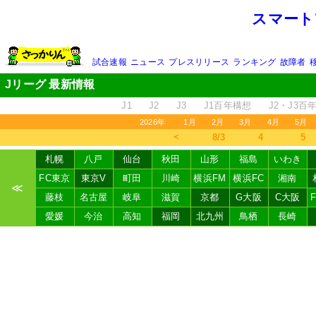
スマート
試合速報
ニュース
プレスリリース
ランキング
故障者
Jリーグ 最新情報
J1
J2
J3
J1百年構想
J2・J3百
2026年
1月
2月
3月
4月
5月
＜
8/3
4
5
札幌
八戸
仙台
秋田
山形
福島
いわき
FC東京
東京V
町田
川崎
横浜FM
横浜FC
湘南
≪
藤枝
名古屋
岐阜
滋賀
京都
G大阪
C大阪
愛媛
今治
高知
福岡
北九州
鳥栖
長崎