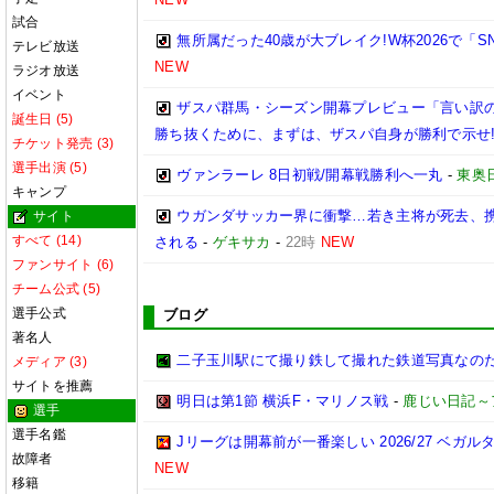
試合
無所属だった40歳が大ブレイク!W杯2026で「
テレビ放送
NEW
ラジオ放送
イベント
ザスパ群馬・シーズン開幕プレビュー「言い訳
誕生日 (5)
勝ち抜くために、まずは、ザスパ自身が勝利で示せ
チケット発売 (3)
選手出演 (5)
ヴァンラーレ 8日初戦/開幕戦勝利へ一丸
-
東奥
キャンプ
ウガンダサッカー界に衝撃…若き主将が死去、
サイト
すべて (14)
される
-
ゲキサカ
-
22時
NEW
ファンサイト (6)
チーム公式 (5)
選手公式
ブログ
著名人
二子玉川駅にて撮り鉄して撮れた鉄道写真なのだ!! (20
メディア (3)
サイトを推薦
明日は第1節 横浜F・マリノス戦
-
鹿じい日記～
選手
選手名鑑
Jリーグは開幕前が一番楽しい 2026/27 ベガル
故障者
NEW
移籍