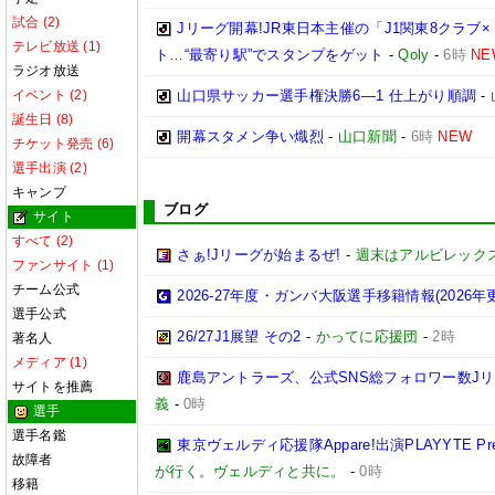
試合 (2)
Jリーグ開幕!JR東日本主催の「J1関東8クラ
テレビ放送 (1)
ト…“最寄り駅”でスタンプをゲット
-
Qoly
-
6時
NE
ラジオ放送
イベント (2)
山口県サッカー選手権決勝6―1 仕上がり順調
-
誕生日 (8)
開幕スタメン争い熾烈
-
山口新聞
-
6時
NEW
チケット発売 (6)
選手出演 (2)
キャンプ
ブログ
サイト
すべて (2)
さぁ!Jリーグが始まるぜ!
-
週末はアルビレックス
ファンサイト (1)
チーム公式
2026-27年度・ガンバ大阪選手移籍情報(2026年
選手公式
26/27J1展望 その2
-
かってに応援団
-
2時
著名人
メディア (1)
鹿島アントラーズ、公式SNS総フォロワー数J
サイトを推薦
義
-
0時
選手
選手名鑑
東京ヴェルディ応援隊Appare!出演PLAYYTE Pre
故障者
が行く。ヴェルディと共に。
-
0時
移籍