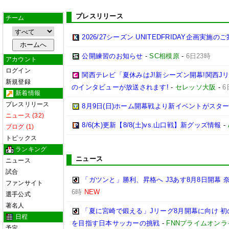
プレスリリース
チーム
2026/27シーズン UNITEDFRIDAY企画実施の
公開練習のお知らせ
-
SC相模原
-
6日23時
アカウント
ログイン
関西テレビ「夏休みはJ!新シーズン開幕!関西J
新規登録
のインタビューが放送されます!
-
セレッソ大阪
-
6
新着情報
プレスリリース
8月9日(日)ホーム開幕戦より新イベントがスター
ニュース (32)
8/6(木)更新【8/8(土)vs.山口戦】新グッズ情報
-
ブログ (1)
トピックス
ランキング
ニュース
ニュース
試合
「ガツンと」勝利、昇格へ J3あす8月8日開幕
ファンサイト
6時
NEW
選手公式
著名人
「夏に宮崎で鍛える」Jリーグ8月開幕に向け 
日程
を目指す日本サッカーの挑戦
-
FNNプライムオンラ
予定