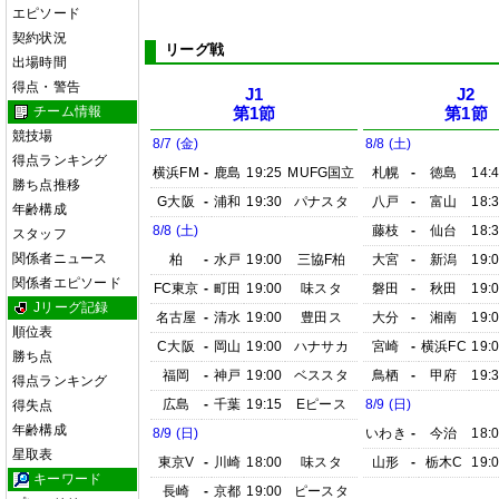
エピソード
契約状況
リーグ戦
出場時間
得点・警告
J1
J2
チーム情報
第1節
第1節
競技場
8/7 (金)
8/8 (土)
得点ランキング
横浜FM
-
鹿島
19:25
MUFG国立
札幌
-
徳島
14:
勝ち点推移
G大阪
-
浦和
19:30
パナスタ
八戸
-
富山
18:
年齢構成
8/8 (土)
藤枝
-
仙台
18:
スタッフ
関係者ニュース
柏
-
水戸
19:00
三協F柏
大宮
-
新潟
19:
関係者エピソード
FC東京
-
町田
19:00
味スタ
磐田
-
秋田
19:
Jリーグ記録
名古屋
-
清水
19:00
豊田ス
大分
-
湘南
19:
順位表
C大阪
-
岡山
19:00
ハナサカ
宮崎
-
横浜FC
19:
勝ち点
福岡
-
神戸
19:00
ベススタ
鳥栖
-
甲府
19:
得点ランキング
広島
-
千葉
19:15
Eピース
8/9 (日)
得失点
年齢構成
8/9 (日)
いわき
-
今治
18:
星取表
東京V
-
川崎
18:00
味スタ
山形
-
栃木C
19:
キーワード
長崎
-
京都
19:00
ピースタ