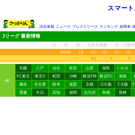
スマート
試合速報
ニュース
プレスリリース
ランキング
故障者
Jリーグ 最新情報
J1
J2
J3
J1百年構想
J2・J3百
2026年
1月
2月
3月
4月
5月
＜
8/3
4
5
札幌
八戸
仙台
秋田
山形
福島
いわき
FC東京
東京V
町田
川崎
横浜FM
横浜FC
湘南
≪
藤枝
名古屋
岐阜
滋賀
京都
G大阪
C大阪
愛媛
今治
高知
福岡
北九州
鳥栖
長崎