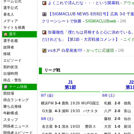
チーム公式
よくこれで済んだな・・・という開幕戦
-
アウェ
選手公式
【SIGMACLUB NEWS 8月8日号】広島 3
著名人
メディア
クリーンシートで快勝
-
SIGMACLUBweb
-
2時
サイトを推薦
加藤徹也「僕たちは昇格すると心に決めている
選手
だけれども」【第1節・大宮戦後コメント】
-
ニイ
選手名鑑
故障者
vs水戸 白星発進!!!!
-
かってに応援団
-
1時
移籍
エピソード
契約状況
リーグ戦
出場時間
得点・警告
J1
J2
チーム情報
第1節
第1
競技場
8/7 (金)
8/8 (土)
得点ランキング
横浜FM
3-4
鹿島
19:26
MUFG国立
札幌
2-0
徳島
勝ち点推移
G大阪
4-3
浦和
19:33
パナスタ
八戸
2-0
富山
年齢構成
8/8 (土)
藤枝
2-0
仙台
スタッフ
関係者ニュース
名古屋
0-1
清水
19:03
豊田ス
大宮
1-0
新潟
関係者エピソード