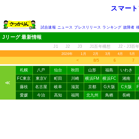
スマート
試合速報
ニュース
プレスリリース
ランキング
故障者
Jリーグ 最新情報
J1
J2
J3
J1百年構想
J2・J3百
2026年
1月
2月
3月
4月
5月
＜
8/5
6
7
札幌
八戸
仙台
秋田
山形
福島
いわき
FC東京
東京V
町田
川崎
横浜FM
横浜FC
湘南
≪
藤枝
名古屋
岐阜
滋賀
京都
G大阪
C大阪
愛媛
今治
高知
福岡
北九州
鳥栖
長崎