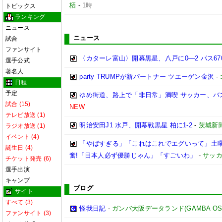
栖
-
1時
トピックス
ランキング
ニュース
ニュース
試合
ファンサイト
〈カターレ富山〉開幕黒星、八戸に0―2 パス6
選手公式
著名人
party TRUMPが新パートナー ツエーゲン金沢
-
日程
予定
ゆめ街道、路上で「非日常」満喫 サッカー、バ
試合 (15)
NEW
テレビ放送 (1)
明治安田J1 水戸、開幕戦黒星 柏に1-2
-
茨城新
ラジオ放送 (1)
イベント (4)
「やばすぎる」「これはこれでエグいって」土曜
誕生日 (4)
奮!「日本人必ず優勝じゃん」「すごいわ」
-
サッカ
チケット発売 (6)
選手出演
キャンプ
ブログ
サイト
すべて (3)
怪我日記
-
ガンバ大阪データランド(GAMBA OSAKA
ファンサイト (3)