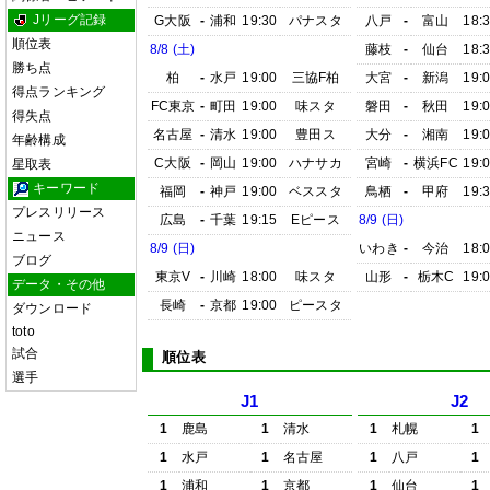
Jリーグ記録
G大阪
-
浦和
19:30
パナスタ
八戸
-
富山
18:
順位表
8/8 (土)
藤枝
-
仙台
18:
勝ち点
柏
-
水戸
19:00
三協F柏
大宮
-
新潟
19:
得点ランキング
FC東京
-
町田
19:00
味スタ
磐田
-
秋田
19:
得失点
名古屋
-
清水
19:00
豊田ス
大分
-
湘南
19:
年齢構成
C大阪
-
岡山
19:00
ハナサカ
宮崎
-
横浜FC
19:
星取表
キーワード
福岡
-
神戸
19:00
ベススタ
鳥栖
-
甲府
19:
プレスリリース
広島
-
千葉
19:15
Eピース
8/9 (日)
ニュース
8/9 (日)
いわき
-
今治
18:
ブログ
東京V
-
川崎
18:00
味スタ
山形
-
栃木C
19:
データ・その他
長崎
-
京都
19:00
ピースタ
ダウンロード
toto
試合
順位表
選手
J1
J2
1
鹿島
1
清水
1
札幌
1
1
水戸
1
名古屋
1
八戸
1
1
浦和
1
京都
1
仙台
1