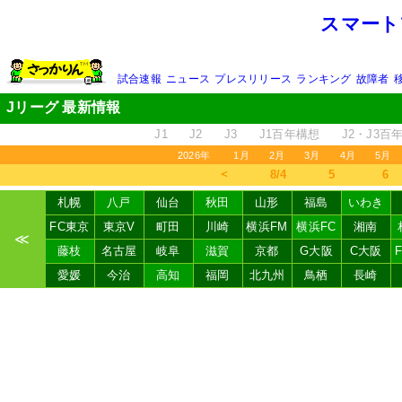
スマート
試合速報
ニュース
プレスリリース
ランキング
故障者
Jリーグ 最新情報
J1
J2
J3
J1百年構想
J2・J3百
2026年
1月
2月
3月
4月
5月
＜
8/4
5
6
札幌
八戸
仙台
秋田
山形
福島
いわき
FC東京
東京V
町田
川崎
横浜FM
横浜FC
湘南
≪
藤枝
名古屋
岐阜
滋賀
京都
G大阪
C大阪
愛媛
今治
高知
福岡
北九州
鳥栖
長崎