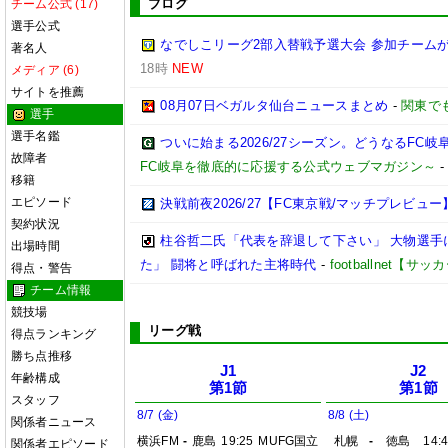
ブログ
チーム公式 (17)
選手公式
なでしこリーグ2部入替戦予選大会 参加チームが
著名人
18時
NEW
メディア (6)
サイトを推薦
08月07日ベガルタ仙台ニュースまとめ
-
関東で
選手
選手名鑑
ついに始まる2026/27シーズン。どうなるFC岐阜【2
故障者
FC岐阜を徹底的に応援する公式ウェブマガジン～
移籍
エピソード
決戦前夜2026/27【FC東京戦/マッチプレビュー
契約状況
柱谷哲二氏「代表を辞退して下さい」 大物選手
出場時間
た」 闘将と呼ばれた主将時代
-
footballnet【
得点・警告
チーム情報
競技場
リーグ戦
得点ランキング
勝ち点推移
J1
J2
年齢構成
第1節
第1節
スタッフ
8/7 (金)
8/8 (土)
関係者ニュース
横浜FM
-
鹿島
19:25
MUFG国立
札幌
-
徳島
14:
関係者エピソード