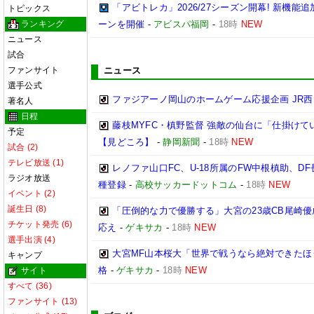
「アビトレカ」2026/27シーズン開幕! 新機
トピックス
ランキング
ーンを開催
-
アビスパ福岡
-
18時
NEW
ニュース
試合
ファンサイト
ニュース
選手公式
ファジアーノ岡山のホームゲーム応援企画 JR
著名人
日程
藤枝MYFC・槙野監督 強敵の仙台に「仕掛けて
予定
【見どころ】
-
静岡新聞
-
18時
NEW
試合 (2)
テレビ放送 (1)
レノファ山口FC、U-18所属のFW中根槙助、D
ラジオ放送
種登録
-
高校サッカードットコム
-
18時
NEW
イベント (2)
誕生日 (8)
「圧倒的な力で優勝する」大宮の23歳CB尾崎
チケット発売 (6)
応え
-
ゲキサカ
-
18時
NEW
選手出演 (4)
大宮MF山本桜大「世界で戦うなら絶対できたほ
キャンプ
格
-
ゲキサカ
-
18時
NEW
サイト
すべて (36)
ファンサイト (13)