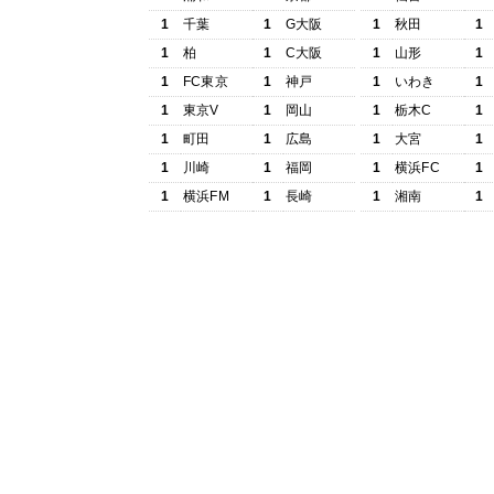
1
千葉
1
G大阪
1
秋田
1
1
柏
1
C大阪
1
山形
1
1
FC東京
1
神戸
1
いわき
1
1
東京V
1
岡山
1
栃木C
1
1
町田
1
広島
1
大宮
1
1
川崎
1
福岡
1
横浜FC
1
1
横浜FM
1
長崎
1
湘南
1