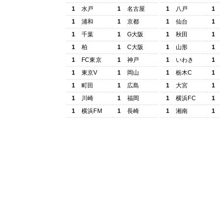
1
水戸
1
名古屋
1
八戸
1
1
浦和
1
京都
1
仙台
1
1
千葉
1
G大阪
1
秋田
1
1
柏
1
C大阪
1
山形
1
1
FC東京
1
神戸
1
いわき
1
1
東京V
1
岡山
1
栃木C
1
1
町田
1
広島
1
大宮
1
1
川崎
1
福岡
1
横浜FC
1
1
横浜FM
1
長崎
1
湘南
1