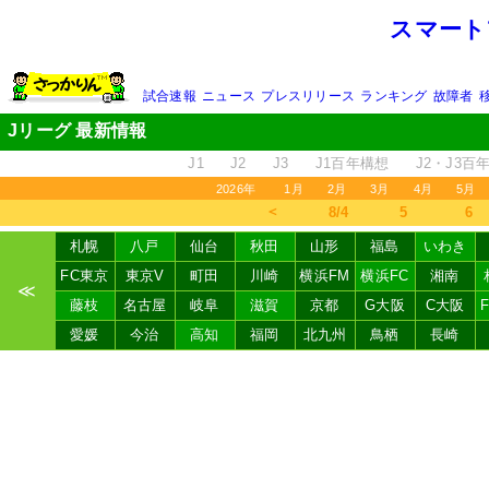
スマート
試合速報
ニュース
プレスリリース
ランキング
故障者
Jリーグ 最新情報
J1
J2
J3
J1百年構想
J2・J3百
2026年
1月
2月
3月
4月
5月
＜
8/4
5
6
札幌
八戸
仙台
秋田
山形
福島
いわき
FC東京
東京V
町田
川崎
横浜FM
横浜FC
湘南
≪
藤枝
名古屋
岐阜
滋賀
京都
G大阪
C大阪
愛媛
今治
高知
福岡
北九州
鳥栖
長崎