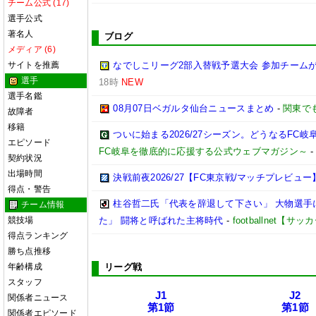
チーム公式 (17)
選手公式
著名人
ブログ
メディア (6)
サイトを推薦
なでしこリーグ2部入替戦予選大会 参加チームが
選手
18時
NEW
選手名鑑
08月07日ベガルタ仙台ニュースまとめ
-
関東で
故障者
移籍
ついに始まる2026/27シーズン。どうなるFC岐阜【2
エピソード
FC岐阜を徹底的に応援する公式ウェブマガジン～
契約状況
出場時間
決戦前夜2026/27【FC東京戦/マッチプレビュー
得点・警告
柱谷哲二氏「代表を辞退して下さい」 大物選手
チーム情報
競技場
た」 闘将と呼ばれた主将時代
-
footballnet【
得点ランキング
勝ち点推移
年齢構成
リーグ戦
スタッフ
J1
J2
関係者ニュース
第1節
第1節
関係者エピソード