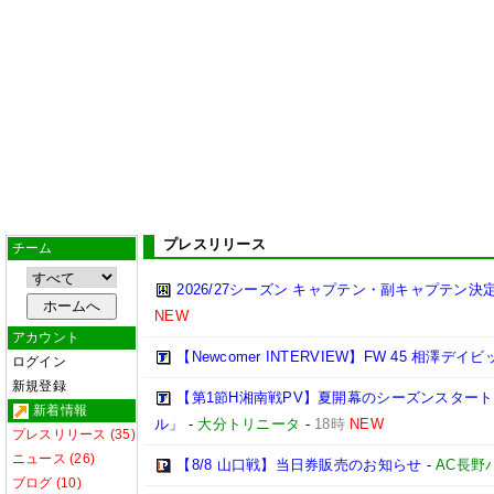
プレスリリース
チーム
2026/27シーズン キャプテン・副キャプテン
NEW
アカウント
【Newcomer INTERVIEW】FW 45 相澤デイビ
ログイン
新規登録
【第1節H湘南戦PV】夏開幕のシーズンスター
新着情報
ル」
-
大分トリニータ
-
18時
NEW
プレスリリース (35)
ニュース (26)
【8/8 山口戦】当日券販売のお知らせ
-
AC長野
ブログ (10)