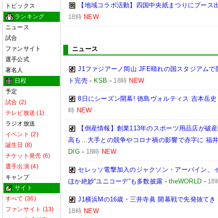
【地域コラボ活動】四国中央紙まつりにブース
トピックス
ランキング
18時
NEW
ニュース
試合
ファンサイト
ニュース
選手公式
J1ファジアーノ岡山 JFE晴れの国スタジアム
著名人
ト完売
-
KSB
-
18時
NEW
日程
予定
8日にシーズン開幕! 徳島ヴォルティス 吉本岳
試合 (2)
時
NEW
テレビ放送 (1)
ラジオ放送
【倒産情報】創業113年のスポーツ用品店が破産
イベント (2)
高も…大手との競争やコロナ禍の影響で赤字に 福井
誕生日 (8)
DIG
-
18時
NEW
チケット発売 (6)
選手出演 (4)
セレッソ電撃加入のジャクソン・アーバイン、イ
キャンプ
ほか絶妙“ユニコーデ”も多数披露
-
theWORLD
-
18
サイト
すべて (36)
J1横浜Mの16歳・三井寺眞 開幕戦で先発抜て
ファンサイト (13)
18時
NEW