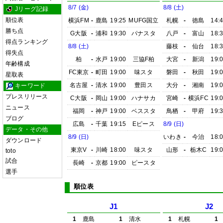
8/7 (金)
8/8 (土)
Jリーグ記録
順位表
横浜FM
-
鹿島
19:25
MUFG国立
札幌
-
徳島
14:
勝ち点
G大阪
-
浦和
19:30
パナスタ
八戸
-
富山
18:
得点ランキング
8/8 (土)
藤枝
-
仙台
18:
得失点
柏
-
水戸
19:00
三協F柏
大宮
-
新潟
19:
年齢構成
FC東京
-
町田
19:00
味スタ
磐田
-
秋田
19:
星取表
名古屋
-
清水
19:00
豊田ス
大分
-
湘南
19:
キーワード
プレスリリース
C大阪
-
岡山
19:00
ハナサカ
宮崎
-
横浜FC
19:
ニュース
福岡
-
神戸
19:00
ベススタ
鳥栖
-
甲府
19:
ブログ
広島
-
千葉
19:15
Eピース
8/9 (日)
データ・その他
8/9 (日)
いわき
-
今治
18:
ダウンロード
東京V
-
川崎
18:00
味スタ
山形
-
栃木C
19:
toto
試合
長崎
-
京都
19:00
ピースタ
選手
順位表
J1
J2
1
鹿島
1
清水
1
札幌
1