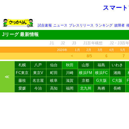
スマート
試合速報
ニュース
プレスリリース
ランキング
故障者
Jリーグ 最新情報
J1
J2
J3
J1百年構想
J2・J3百
2026年
1月
2月
3月
4月
5月
＜
8/5
6
7
札幌
八戸
仙台
秋田
山形
福島
いわき
FC東京
東京V
町田
川崎
横浜FM
横浜FC
湘南
≪
藤枝
名古屋
岐阜
滋賀
京都
G大阪
C大阪
愛媛
今治
高知
福岡
北九州
鳥栖
長崎