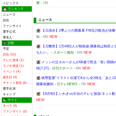
栖
-
1時
トピックス
ランキング
ニュース
ニュース
試合
ファンサイト
【J1清水】2季ぶりの開幕星 FW北川航也が決勝
選手公式
知
-
8時
NEW
著名人
日程
【J2磐田】1万4901人が熱視線 開幕戦は秋田
予定
ちたい」
-
スポーツ報知
-
8時
NEW
試合 (15)
テレビ放送 (1)
メッシの父ホルヘさんが68歳で死去「長い闘病
ラジオ放送 (1)
悼[7:27]
-
日刊スポーツ
-
8時
NEW
イベント (4)
誕生日 (4)
槙野監督“イラスト伝達“CKから全2得点「あと1
チケット発売 (6)
開幕戦勝利
-
日テレNEWS
-
7時
NEW
選手出演
【8月9日】いわきvs今治のテレビ放送/ネット配
キャンプ
NEW
サイト
すべて (4)
ファンサイト (3)