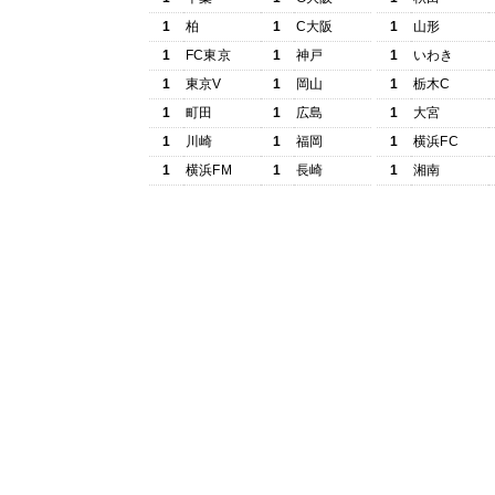
1
柏
1
C大阪
1
山形
1
FC東京
1
神戸
1
いわき
1
東京V
1
岡山
1
栃木C
1
町田
1
広島
1
大宮
1
川崎
1
福岡
1
横浜FC
1
横浜FM
1
長崎
1
湘南