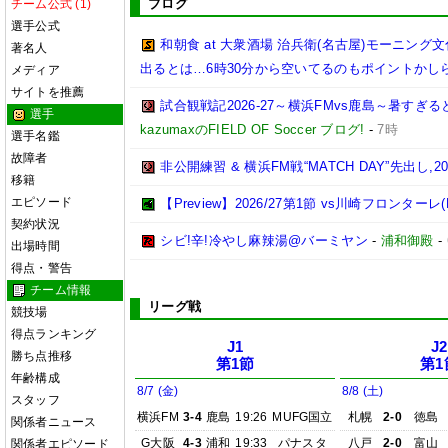
ブログ
チーム公式 (1)
選手公式
和朝食 at 大衆酒場 治兵衛(名古屋)モーニ
著名人
出るとは…6時30分から空いてるのもポイントかし
メディア
サイトを推薦
試合観戦記2026-27～横浜FMvs鹿島～暑す
選手
kazumaxのFIELD OF Soccer ブログ!
-
7時
選手名鑑
故障者
非公開練習 & 横浜FM戦“MATCH DAY”先出し,2026
移籍
エピソード
【Preview】2026/27第1節 vs川崎フロンターレ(
契約状況
シビ!辛!冷やし麻辣湯@バーミヤン
-
浦和御殿
-
出場時間
得点・警告
チーム情報
リーグ戦
競技場
得点ランキング
J1
J2
勝ち点推移
第1節
第1
年齢構成
8/7 (金)
8/8 (土)
スタッフ
横浜FM
3-4
鹿島
19:26
MUFG国立
札幌
2-0
徳島
関係者ニュース
G大阪
4-3
浦和
19:33
パナスタ
八戸
2-0
富山
関係者エピソード