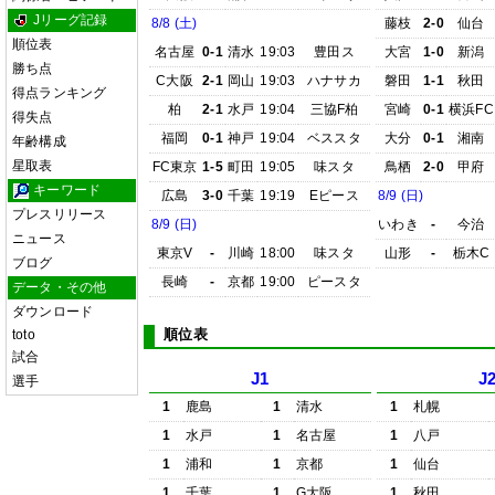
Jリーグ記録
8/8 (土)
藤枝
2-0
仙台
順位表
名古屋
0-1
清水
19:03
豊田ス
大宮
1-0
新潟
勝ち点
C大阪
2-1
岡山
19:03
ハナサカ
磐田
1-1
秋田
得点ランキング
柏
2-1
水戸
19:04
三協F柏
宮崎
0-1
横浜FC
得失点
福岡
0-1
神戸
19:04
ベススタ
大分
0-1
湘南
年齢構成
星取表
FC東京
1-5
町田
19:05
味スタ
鳥栖
2-0
甲府
キーワード
広島
3-0
千葉
19:19
Eピース
8/9 (日)
プレスリリース
8/9 (日)
いわき
-
今治
ニュース
東京V
-
川崎
18:00
味スタ
山形
-
栃木C
ブログ
長崎
-
京都
19:00
ピースタ
データ・その他
ダウンロード
順位表
toto
試合
J1
J
選手
1
鹿島
1
清水
1
札幌
1
水戸
1
名古屋
1
八戸
1
浦和
1
京都
1
仙台
1
千葉
1
G大阪
1
秋田